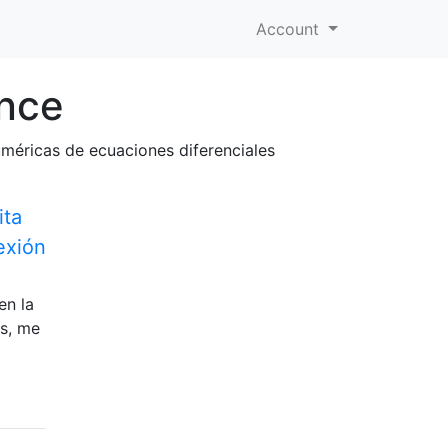
Account
ence
numéricas de ecuaciones diferenciales
ita
exión
en la
es, me