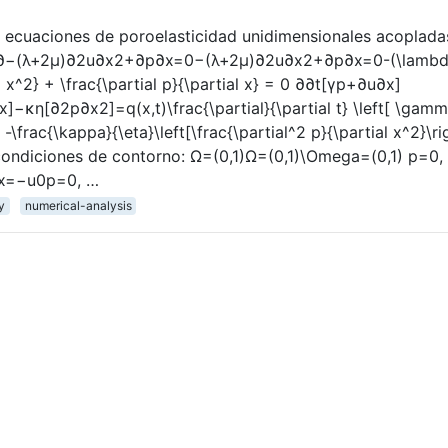
s ecuaciones de poroelasticidad unidimensionales acoplada
o: ∂−(λ+2μ)∂2u∂x2+∂p∂x=0−(λ+2μ)∂2u∂x2+∂p∂x=0-(\lamb
l x^2} + \frac{\partial p}{\partial x} = 0 ∂∂t[γp+∂u∂x]
κη[∂2p∂x2]=q(x,t)\frac{\partial}{\partial t} \left[ \gam
] -\frac{\kappa}{\eta}\left[\frac{\partial^2 p}{\partial x^2}\ri
 condiciones de contorno: Ω=(0,1)Ω=(0,1)\Omega=(0,1) p=0,
x=−u0p=0, …
ty
numerical-analysis