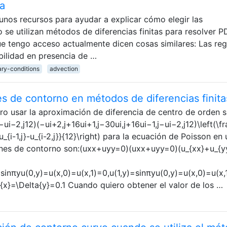
ta
unos recursos para ayudar a explicar cómo elegir las
se utilizan métodos de diferencias finitas para resolver P
que tengo acceso actualmente dicen cosas similares: Las reg
bilidad en presencia de …
ry-conditions
advection
 de contorno en métodos de diferencias finita
 usar la aproximación de diferencia de centro de orden s
−ui−2,j12)(−ui+2,j+16ui+1,j−30ui,j+16ui−1,j−ui−2,j12)\left(\fr
6u_{i-1,j}-u_{i-2,j}}{12}\right) para la ecuación de Poisson e
ones de contorno son:(uxx+uyy=0)(uxx+uyy=0)(u_{xx}+u_{y
=sinπyu(0,y)=u(x,0)=u(x,1)=0,u(1,y)=sin⁡πyu(0,y)=u(x,0)=u(x,1
x}=\Delta{y}=0.1 Cuando quiero obtener el valor de los …