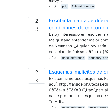
estoy …
16
pde
finite-difference
Escribir la matriz de dife
2
condiciones de contorno
Estoy interesado en resolver la 
Me gustaría entender mejor cómo
de Neumann. ¿Alguien revisaría l
ecuación de Poisson, ∂2u ( x )
15
finite-difference
boundary-con
Esquemas implícitos de di
2
Existen numerosos esquemas FD 
aquí: http://farside.ph.utexas.
0∂T∂t+tu∂T∂X=0 0\frac{\partial T
nadie proponer un esquema de vi
Tn + 1i …
15
finite-difference
implicit-meth