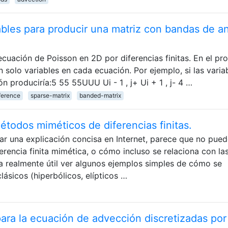
ables para producir una matriz con bandas de a
cuación de Poisson en 2D por diferencias finitas. En el pr
solo variables en cada ecuación. Por ejemplo, si las varia
ón produciría:5 55 55UUU Ui - 1 , j+ Ui + 1 , j- 4 …
fference
sparse-matrix
banded-matrix
métodos miméticos de diferencias finitas.
r una explicación concisa en Internet, parece que no pue
rencia finita mimética, o cómo incluso se relaciona con la
ría realmente útil ver algunos ejemplos simples de cómo se
ásicos (hiperbólicos, elípticos …
ara la ecuación de advección discretizadas por