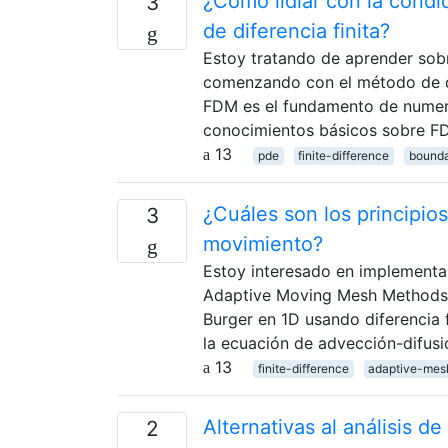
¿Cómo lidiar con la condi
3
de diferencia finita?
Estoy tratando de aprender sob
comenzando con el método de di
FDM es el fundamento de numer
conocimientos básicos sobre F
13
pde
finite-difference
bounda
¿Cuáles son los principio
3
movimiento?
Estoy interesado en implementa
Adaptive Moving Mesh Methods 
Burger en 1D usando diferencia f
la ecuación de advección-difusi
13
finite-difference
adaptive-mes
Alternativas al análisis 
2