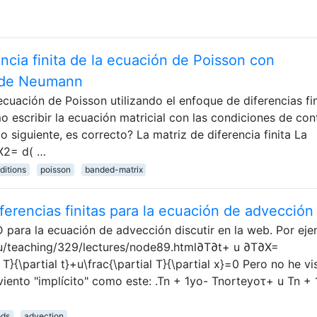
rencia finita de la ecuación de Poisson con
 de Neumann
ecuación de Poisson utilizando el enfoque de diferencias fin
 escribir la ecuación matricial con las condiciones de co
o siguiente, es correcto? La matriz de diferencia finita La
∂X2= d( …
ditions
poisson
banded-matrix
ferencias finitas para la ecuación de advección
para la ecuación de advección discutir en la web. Por ej
edu/teaching/329/lectures/node89.html∂T∂t+ u ∂T∂X=
}{\partial t}+u\frac{\partial T}{\partial x}=0 Pero no he vi
ento "implícito" como este: .Tn + 1yo- Tnorteyoτ+ u Tn + 
ods
advection