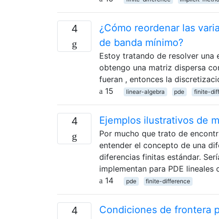
¿Cómo reordenar las vari
4
de banda mínimo?
Estoy tratando de resolver una e
obtengo una matriz dispersa con 
fueran , entonces la discretizaci
15
linear-algebra
pde
finite-di
Ejemplos ilustrativos de 
4
Por mucho que trato de encontra
entender el concepto de una dife
diferencias finitas estándar. Se
implementan para PDE lineales cl
14
pde
finite-difference
Condiciones de frontera p
4