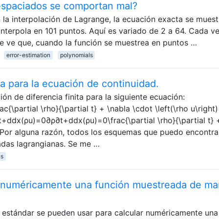
espaciados se comportan mal?
 la interpolación de Lagrange, la ecuación exacta se muest
interpola en 101 puntos. Aquí es variado de 2 a 64. Cada ve
Se ve que, cuando la función se muestrea en puntos …
error-estimation
polynomials
ta para la ecuación de continuidad.
ón de diferencia finita para la siguiente ecuación:
\partial \rho}{\partial t} + \nabla \cdot \left(\rho u\right
+ddx(ρu)=0∂ρ∂t+ddx(ρu)=0\frac{\partial \rho}{\partial t} 
=0 Por alguna razón, todos los esquemas que puedo encontra
adas lagrangianas. Se me …
cs
 numéricamente una función muestreada de ma
ta estándar se pueden usar para calcular numéricamente una