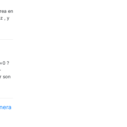
rea en
z , y
)=0 ?
+
r son
nera