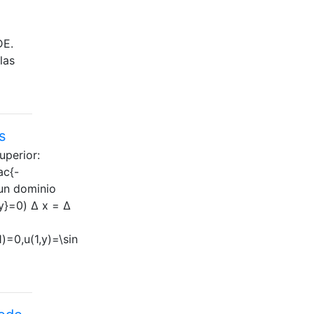
DE.
las
s
uperior:
ac{-
n un dominio
y}=0) Δ x = Δ
)=0,u(1,y)=\sin