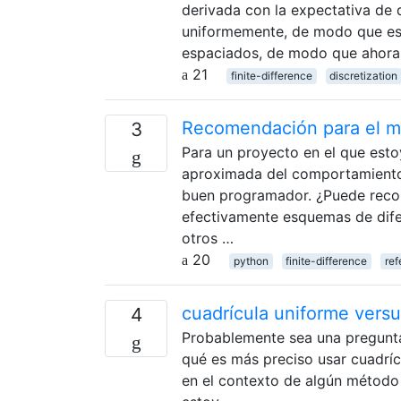
derivada con la expectativa de 
uniformemente, de modo que es 
espaciados, de modo que ahora 
21
finite-difference
discretization
Recomendación para el mét
3
Para un proyecto en el que esto
aproximada del comportamiento
buen programador. ¿Puede reco
efectivamente esquemas de difer
otros …
20
python
finite-difference
ref
cuadrícula uniforme vers
4
Probablemente sea una pregunta 
qué es más preciso usar cuadrí
en el contexto de algún método 