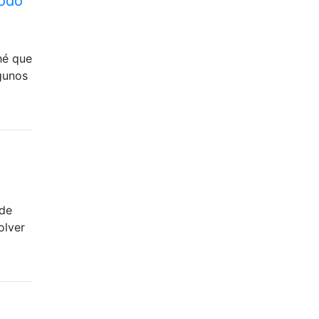
todo
hé que
gunos
 de
olver