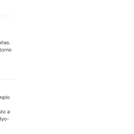
itas.
ntorno
emplo
sto a
1yo-