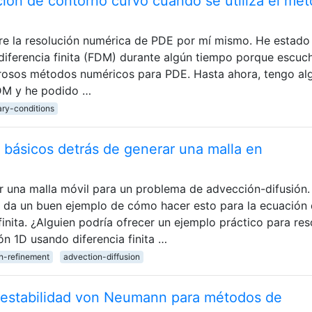
ción de contorno curvo cuando se utiliza el mé
re la resolución numérica de PDE por mí mismo. He estado
ferencia finita (FDM) durante algún tiempo porque escuc
osos métodos numéricos para PDE. Hasta ahora, tengo al
DM y he podido …
ry-conditions
s básicos detrás de generar una malla en
r una malla móvil para un problema de advección-difusión.
da un buen ejemplo de cómo hacer esto para la ecuación
inita. ¿Alguien podría ofrecer un ejemplo práctico para res
ón 1D usando diferencia finita …
h-refinement
advection-diffusion
de estabilidad von Neumann para métodos de