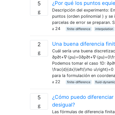
¿Por qué los puntos equi
5
Descripción del experimento: En
puntos (orden polinomial ) y se 
parcelas de error se preparan. 
24
finite-difference
interpolation
Una buena diferencia fini
2
Cuál sería una buena discretizaci
∂ρ∂t+∇⋅(ρu)=0∂ρ∂t+∇⋅(ρu)=0\frac{
Podemos tomar el caso 1D: ∂ρ∂t
\frac{d}{dx}\left(\rho u\right)
para la formulación en coorden
22
finite-difference
fluid-dynami
¿Cómo puedo diferenciar
5
desigual?
Las fórmulas de diferencia fini