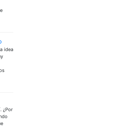
te
o
a idea
uy
os
. ¿Por
ando
ue