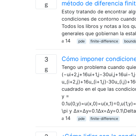
método de diferencia fini
Estoy tratando de encontrar alg
condiciones de contorno cuando 
Todos los libros y notas a los 
generales que gobiernan la esta
14
pde
finite-difference
bounda
Cómo imponer condiciones
3
Tengo un problema cuando quiero
(−ui+2,j+16ui+1,j−30ui,j+16ui−1,j
u_{i+2,j}+16u_{i+1,j}-30u_{i,j}+1
cuadrado en el que las condici
y =
0.1u(0,y)=u(x,0)=u(x,1)=0,u(1,y)
\pi y Δx=Δy=0.1Δx=Δy=0.1\Delta{
14
pde
finite-difference