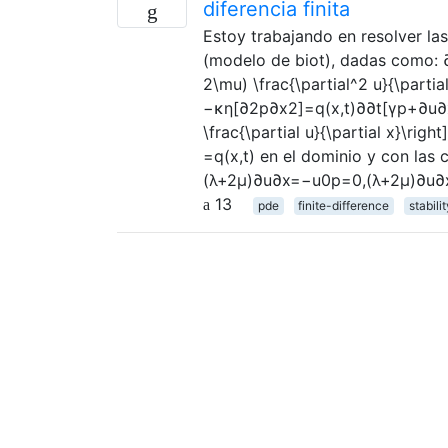
diferencia finita
Estoy trabajando en resolver la
(modelo de biot), dadas com
2\mu) \frac{\partial^2 u}{\partia
−κη[∂2p∂x2]=q(x,t)∂∂t[γp+∂u∂x]−
\frac{\partial u}{\partial x}\right
=q(x,t) en el dominio y con las
(λ+2μ)∂u∂x=−u0p=0,(λ+2μ)∂u∂
13
pde
finite-difference
stabili