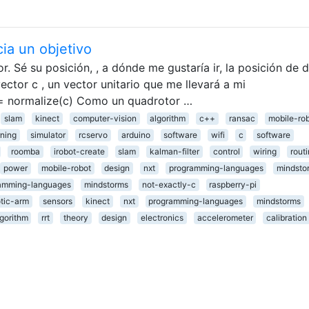
ia un objetivo
. Sé su posición, , a dónde me gustaría ir, la posición de 
vector c , un vector unitario que me llevará a mi
 = normalize(c) Como un quadrotor …
slam
kinect
computer-vision
algorithm
c++
ransac
mobile-ro
ning
simulator
rcservo
arduino
software
wifi
c
software
roomba
irobot-create
slam
kalman-filter
control
wiring
rout
power
mobile-robot
design
nxt
programming-languages
mindsto
amming-languages
mindstorms
not-exactly-c
raspberry-pi
tic-arm
sensors
kinect
nxt
programming-languages
mindstorms
lgorithm
rrt
theory
design
electronics
accelerometer
calibration