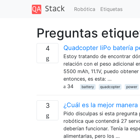
Robótica
Etiquetas
Preguntas etiqu
Quadcopter liPo batería 
4
Estoy tratando de encontrar dón
relación con el peso adicional 
5500 mAh, 11.1V, puedo obtener 
entonces, es esta: …
34
battery
quadcopter
power
¿Cuál es la mejor manera 
3
Pido disculpas si esta pregunt
robótica que contendrá 27 serv
deberían funcionar. Tenía la es
alimentarlas, pero los …