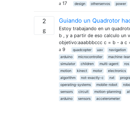
17
design
otherservos
power
Guiando un Quadrotor hac
2
Estoy trabajando en un quadrotor
b , y a partir de eso calculo un 
objetivo:aaabbbccc c = b - a c
9
quadcopter
uav
navigation
arduino
microcontroller
machine-lear
simulator
children
multi-agent
ros
motion
kinect
motor
electronics
algorithm
not-exactly-c
nxt
progr
operating-systems
mobile-robot
robo
sensors
circuit
motion-planning
a
arduino
sensors
accelerometer