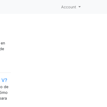
Account
 en
 de
5 V?
to de
cómo
para