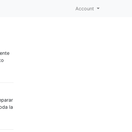
Account
g
mente
to
eparar
oda la