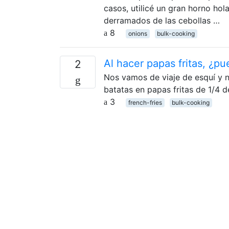
casos, utilicé un gran horno hol
derramados de las cebollas …
8
onions
bulk-cooking
Al hacer papas fritas, ¿pu
2
Nos vamos de viaje de esquí y 
batatas en papas fritas de 1/4 d
3
french-fries
bulk-cooking