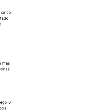
 cinco
tado,
r
ón más
sonas,
uego 6
mbos