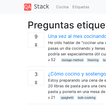
Cocina
Etiquetas
Preguntas etique
Una vez al mes cocinand
9
He oído hablar de "cocinar una 
pasas un día cocinando y llenas
podría ser especialmente útil c
52
storage-method
freezing
b
¿Cómo cocino y sostengo
3
Estoy preparando una cena de 
20 libras de pasta para una cen
pasta y ponerla en una mesa de
21
spaghetti
bulk-cooking