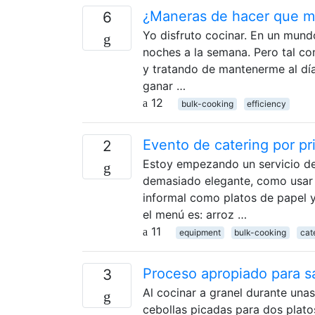
¿Maneras de hacer que mi
6
Yo disfruto cocinar. En un mund
noches a la semana. Pero tal c
y tratando de mantenerme al dí
ganar …
12
bulk-cooking
efficiency
Evento de catering por p
2
Estoy empezando un servicio de 
demasiado elegante, como usar 
informal como platos de papel y
el menú es: arroz …
11
equipment
bulk-cooking
cat
Proceso apropiado para sa
3
Al cocinar a granel durante una
cebollas picadas para dos plat