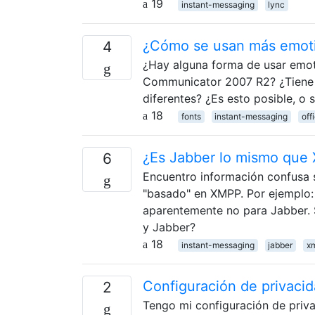
19
instant-messaging
lync
¿Cómo se usan más emoti
4
¿Hay alguna forma de usar emoti
Communicator 2007 R2? ¿Tiene q
diferentes? ¿Es esto posible, o
18
fonts
instant-messaging
of
¿Es Jabber lo mismo que
6
Encuentro información confusa 
"basado" en XMPP. Por ejemplo: 
aparentemente no para Jabber. 
y Jabber?
18
instant-messaging
jabber
x
Configuración de privaci
2
Tengo mi configuración de priva