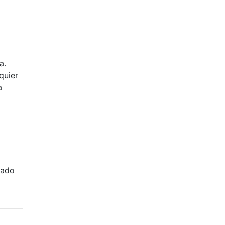
a.
quier
a
lado