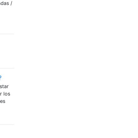
adas /
?
star
r los
res