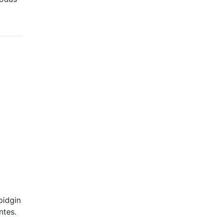
pidgin
ntes.