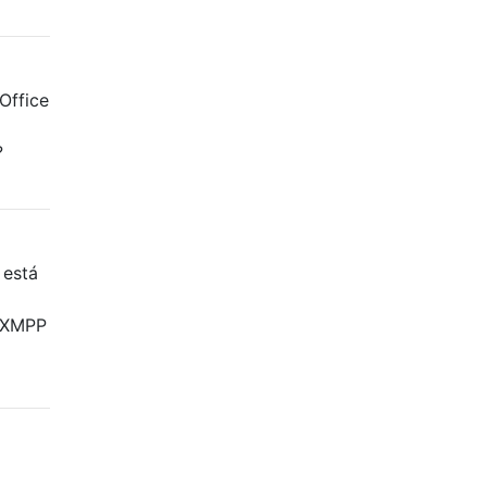
Office
?
 está
e XMPP