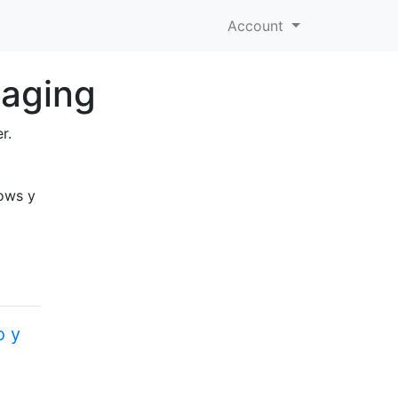
Account
saging
r.
ows y
o y