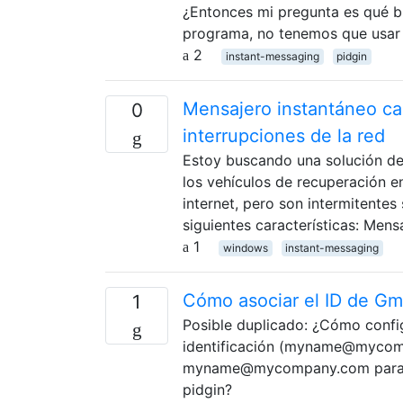
¿Entonces mi pregunta es qué b
programa, no tenemos que usar
2
instant-messaging
pidgin
Mensajero instantáneo cap
0
interrupciones de la red
Estoy buscando una solución de 
los vehículos de recuperación e
internet, pero son intermitentes
siguientes características: Mens
1
windows
instant-messaging
Cómo asociar el ID de Gma
1
Posible duplicado: ¿Cómo confi
identificación (myname@mycomp
myname@mycompany.com para re
pidgin?