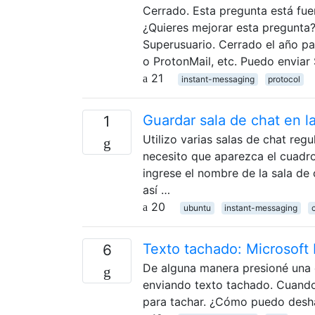
Cerrado. Esta pregunta está fu
¿Quieres mejorar esta pregunta?
Superusuario. Cerrado el año pa
o ProtonMail, etc. Puedo envia
21
instant-messaging
protocol
Guardar sala de chat en la
1
Utilizo varias salas de chat reg
necesito que aparezca el cuadro 
ingrese el nombre de la sala de c
así …
20
ubuntu
instant-messaging
Texto tachado: Microsoft
6
De alguna manera presioné una 
enviando texto tachado. Cuando 
para tachar. ¿Cómo puedo desha