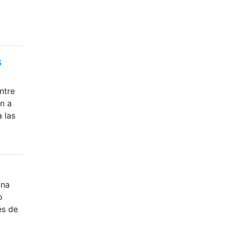
s
ntre
n a
 las
una
o
és de