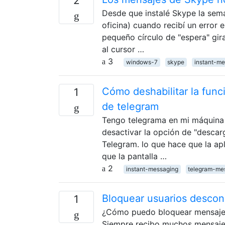
2
Desde que instalé Skype la sema
oficina) cuando recibí un error
pequeño círculo de "espera" gira
al cursor …
3
windows-7
skype
instant-m
Cómo deshabilitar la func
1
de telegram
Tengo telegrama en mi máquina 
desactivar la opción de "descar
Telegram. lo que hace que la ap
que la pantalla …
2
instant-messaging
telegram-me
Bloquear usuarios descon
1
¿Cómo puedo bloquear mensajes 
Siempre recibo muchos mensajes