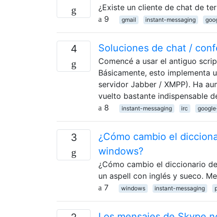
¿Existe un cliente de chat de t
9
gmail
instant-messaging
goog
Soluciones de chat / con
4
Comencé a usar el antiguo scrip
Básicamente, esto implementa un
servidor Jabber / XMPP). Ha aum
vuelto bastante indispensable 
8
instant-messaging
irc
google
¿Cómo cambio el diccionar
3
windows?
¿Cómo cambio el diccionario de
un aspell con inglés y sueco. Me
7
windows
instant-messaging
Los mensajes de Skype n