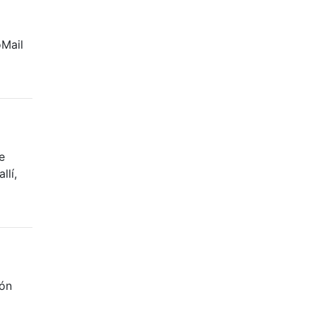
oMail
e
llí,
á
ión