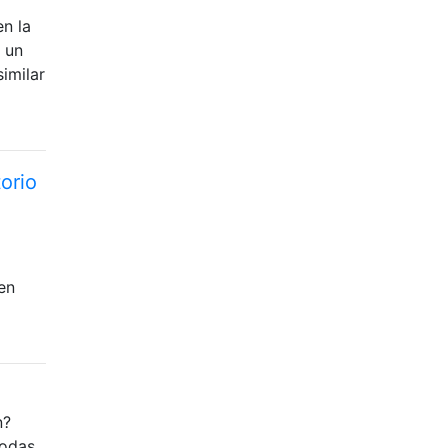
n la
 un
imilar
orio
en
n?
todas