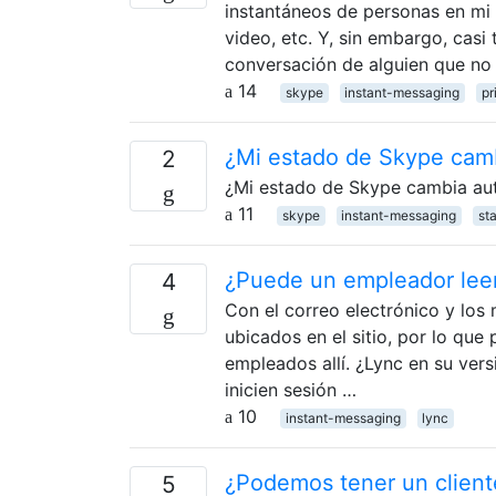
instantáneos de personas en mi 
video, etc. Y, sin embargo, cas
conversación de alguien que no
14
skype
instant-messaging
pr
¿Mi estado de Skype cam
2
¿Mi estado de Skype cambia aut
11
skype
instant-messaging
st
¿Puede un empleador leer
4
Con el correo electrónico y los 
ubicados en el sitio, por lo que
empleados allí. ¿Lync en su ver
inicien sesión …
10
instant-messaging
lync
¿Podemos tener un cliente
5