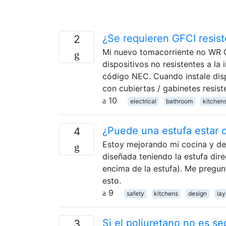
¿Se requieren GFCI resis
2
Mi nuevo tomacorriente no WR GF
dispositivos no resistentes a l
código NEC. Cuando instale disp
con cubiertas / gabinetes resist
10
electrical
bathroom
kitchen
¿Puede una estufa estar 
4
Estoy mejorando mi cocina y des
diseñada teniendo la estufa dir
encima de la estufa). Me pregun
esto.
9
safety
kitchens
design
lay
Si el poliuretano no es se
3