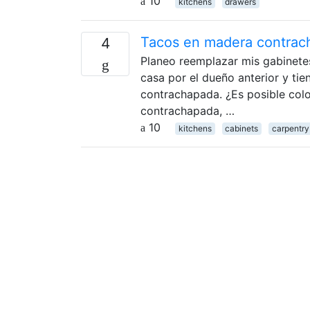
10
kitchens
drawers
Tacos en madera contrac
4
Planeo reemplazar mis gabinetes
casa por el dueño anterior y ti
contrachapada. ¿Es posible colo
contrachapada, …
10
kitchens
cabinets
carpentry