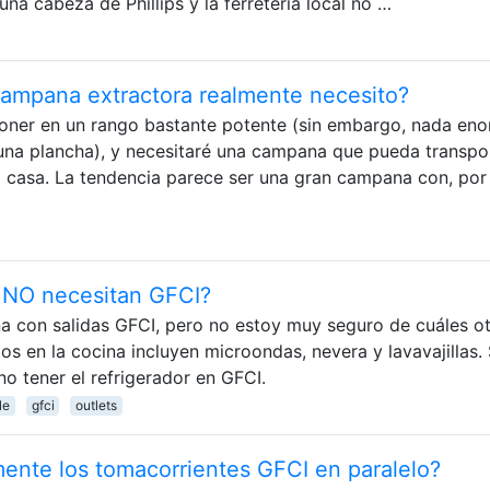
 una cabeza de Phillips y la ferretería local no …
ampana extractora realmente necesito?
poner en un rango bastante potente (sin embargo, nada eno
una plancha), y necesitaré una campana que pueda transpo
 la casa. La tendencia parece ser una gran campana con, por
 NO necesitan GFCI?
ina con salidas GFCI, pero no estoy muy seguro de cuáles o
os en la cocina incluyen microondas, nevera y lavavajillas. 
o tener el refrigerador en GFCI.
le
gfci
outlets
nte los tomacorrientes GFCI en paralelo?