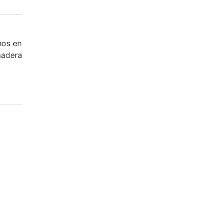
hos en
madera