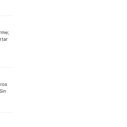
rme;
rtar
tros
Sin