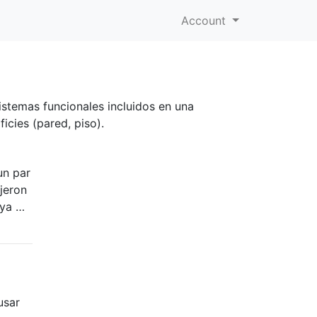
Account
istemas funcionales incluidos en una
icies (pared, piso).
un par
jeron
aya …
usar