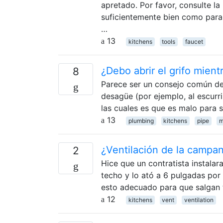
apretado. Por favor, consulte l
suficientemente bien como para 
…
13
kitchens
tools
faucet
¿Debo abrir el grifo mient
8
Parece ser un consejo común deja
desagüe (por ejemplo, al escurri
las cuales es que es malo para
13
plumbing
kitchens
pipe
m
¿Ventilación de la campan
2
Hice que un contratista instalar
techo y lo ató a 6 pulgadas por 
esto adecuado para que salgan 
12
kitchens
vent
ventilation