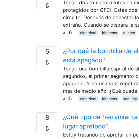
Tengo dos tomacorrientes en m
protegidos por GFCI. Estas dos s
circuito. Después de conectar 
extraño. Cuando se dispara la sa
16
electrical
kitchens
outlets
¿Por qué la bombilla de a
6
está apagado?
Tengo una bombilla espiral de 
segundos, el primer segmento de
apagado. Y no una vez, repetid
más de medio año. ¿Qué puede 
15
electrical
kitchens
security
¿Qué tipo de herramienta 
8
lugar apretado?
Estoy tratando de apretar un pe