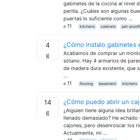
gabinetes de la cocina al nivel 
perilla. ¿Cuáles son algunas bue
puertas lo suficiente como …
11
kitchens
cabinets
pet-proof
¿Cómo instalo gabinetes 
4
Acabamos de comprar un montón 
sótano. Hay 4 armarios de pared 
de madera dura existente, que 
…
11
flooring
basement
kitchens
¿Cómo puedo abrir un ca
14
¿Alguien tiene alguna idea bril
llenado demasiado? He echado un
cajones, pero desenroscar los ri
Actualmente, mi …