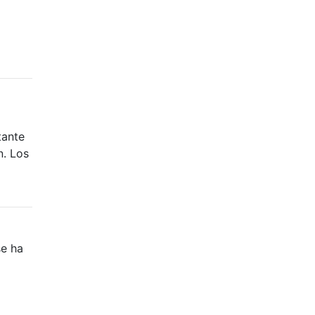
tante
n. Los
se ha