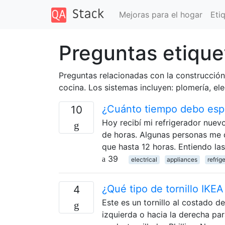
Mejoras para el hogar
Eti
Preguntas etique
Preguntas relacionadas con la construcción
cocina. Los sistemas incluyen: plomería, ele
¿Cuánto tiempo debo espe
10
Hoy recibí mi refrigerador nuev
de horas. Algunas personas me d
que hasta 12 horas. Entiendo l
39
electrical
appliances
refrig
¿Qué tipo de tornillo IKEA
4
Este es un tornillo al costado d
izquierda o hacia la derecha par