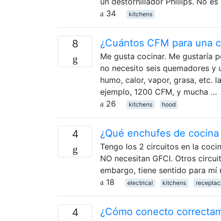
un destornillador Phillips. No es
34
kitchens
¿Cuántos CFM para una c
8
Me gusta cocinar. Me gustaría 
no necesito seis quemadores y 
humo, calor, vapor, grasa, etc.
ejemplo, 1200 CFM, y mucha …
26
kitchens
hood
¿Qué enchufes de cocina
4
Tengo los 2 circuitos en la coc
NO necesitan GFCI. Otros circuit
embargo, tiene sentido para mí n
18
electrical
kitchens
receptac
¿Cómo conecto correctame
4