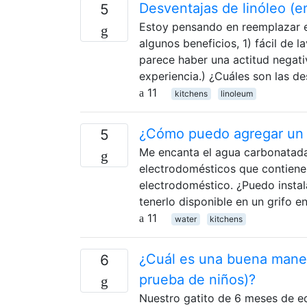
Desventajas de linóleo (e
5
Estoy pensando en reemplazar e
algunos beneficios, 1) fácil de l
parece haber una actitud negativ
experiencia.) ¿Cuáles son las d
11
kitchens
linoleum
¿Cómo puedo agregar un g
5
Me encanta el agua carbonatada
electrodomésticos que contiene
electrodoméstico. ¿Puedo instal
tenerlo disponible en un grifo e
11
water
kitchens
¿Cuál es una buena maner
6
prueba de niños)?
Nuestro gatito de 6 meses de e