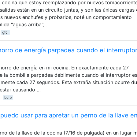
i cocina que estoy reemplazando por nuevos tomacorrient
alidas están en un circuito juntas, y son las únicas cargas
los nuevos enchufes y probarlos, noté un comportamiento
lida "aguas arriba", …
gfci
horro de energía parpadea cuando el interrupto
ahorro de energía en mi cocina. En exactamente cada 27
 la bombilla parpadea débilmente cuando el interruptor e
amente cada 27 segundos. Esta extraña situación ocurre du
estar causando …
bulb
puedo usar para apretar un perno de la llave e
rno de la llave de la cocina (7/16 de pulgada) en un lugar 