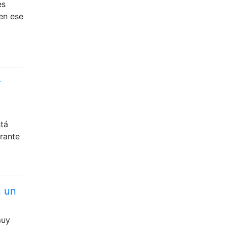
es
 en ese
r
stá
rante
n un
muy