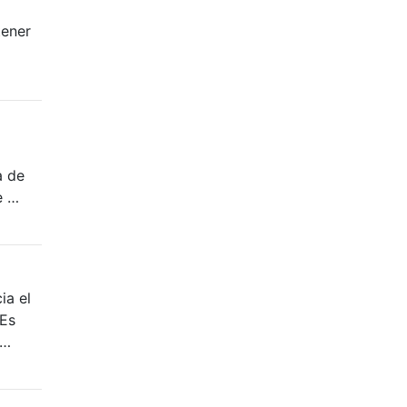
tener
a de
e …
ia el
¿Es
 …