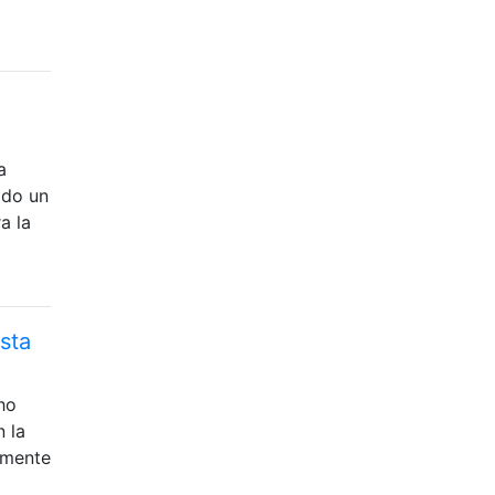
a
ido un
a la
sta
ho
 la
amente