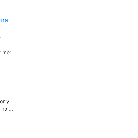
una
o.
rimer
or y
e no …