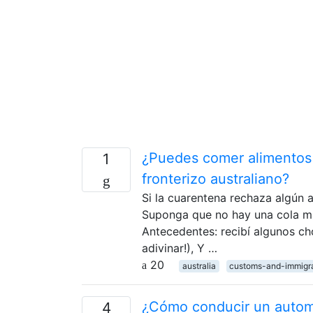
¿Puedes comer alimentos 
1
fronterizo australiano?
Si la cuarentena rechaza algún 
Suponga que no hay una cola mas
Antecedentes: recibí algunos ch
adivinar!), Y …
20
australia
customs-and-immigr
¿Cómo conducir un automó
4