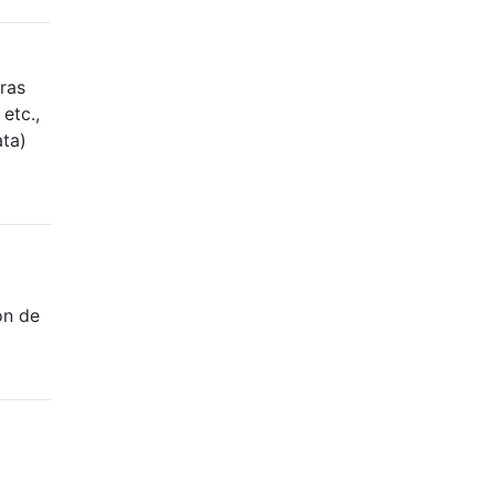
tras
etc.,
ata)
ón de