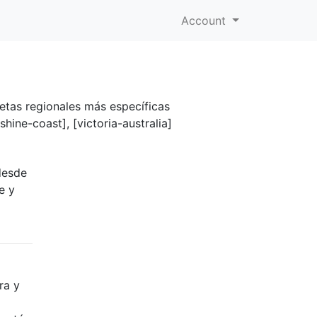
Account
uetas regionales más específicas
hine-coast], [victoria-australia]
desde
e y
ra y