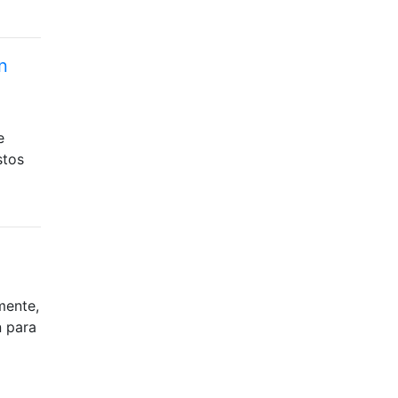
n
e
stos
mente,
n para