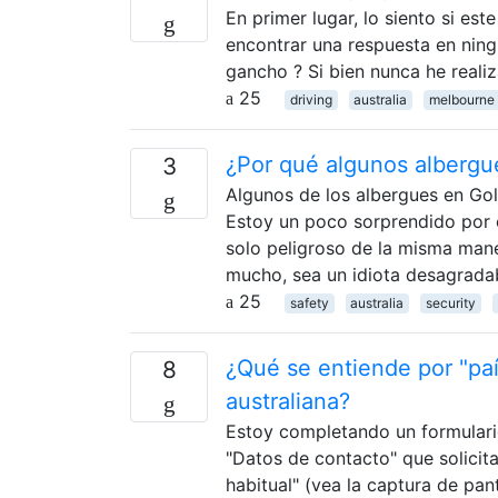
En primer lugar, lo siento si e
encontrar una respuesta en ningú
gancho ? Si bien nunca he reali
25
driving
australia
melbourne
¿Por qué algunos albergue
3
Algunos de los albergues en Gold
Estoy un poco sorprendido por e
solo peligroso de la misma man
mucho, sea un idiota desagradab
25
safety
australia
security
¿Qué se entiende por "país
8
australiana?
Estoy completando un formulario 
"Datos de contacto" que solicita
habitual" (vea la captura de pan