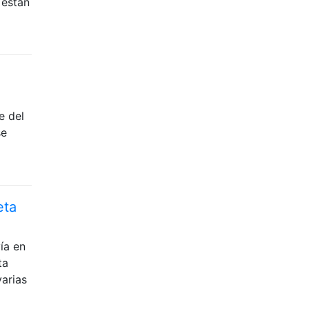
 están
e del
se
eta
ía en
ta
varias