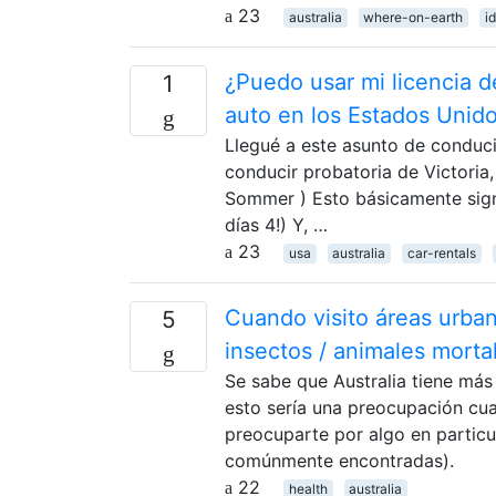
23
australia
where-on-earth
i
¿Puedo usar mi licencia d
1
auto en los Estados Unid
Llegué a este asunto de conducir
conducir probatoria de Victoria,
Sommer ) Esto básicamente sign
días 4!) Y, …
23
usa
australia
car-rentals
Cuando visito áreas urba
5
insectos / animales morta
Se sabe que Australia tiene más
esto sería una preocupación cua
preocuparte por algo en particu
comúnmente encontradas).
22
health
australia