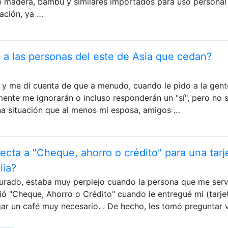
de madera, bambú y similares importados para uso personal
ación, ya …
a las personas del este de Asia que cedan?
 y me di cuenta de que a menudo, cuando le pido a la gent
mente me ignorarán o incluso responderán un "sí", pero no 
na situación que al menos mi esposa, amigos …
recta a "Cheque, ahorro o crédito" para una tarj
lia?
gurado, estaba muy perplejo cuando la persona que me serv
ió "Cheque, Ahorro o Crédito" cuando le entregué mi (tarje
gar un café muy necesario. . De hecho, les tomó preguntar 