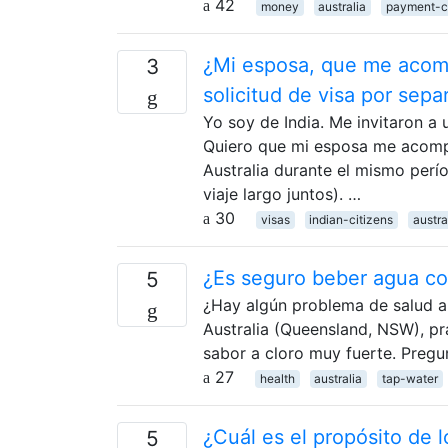
42
money
australia
payment-c
¿Mi esposa, que me acomp
3
solicitud de visa por sepa
Yo soy de India. Me invitaron a 
Quiero que mi esposa me acompa
Australia durante el mismo perí
viaje largo juntos). …
30
visas
indian-citizens
austra
¿Es seguro beber agua con
5
¿Hay algún problema de salud a
Australia (Queensland, NSW), pr
sabor a cloro muy fuerte. Pregu
27
health
australia
tap-water
¿Cuál es el propósito de 
5