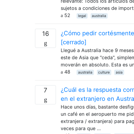
relevante: Todos los artículos 
sujetos a condiciones de import
52
legal
australia
¿Cómo pedir cortésmente 
16
[cerrado]
Llegué a Australia hace 9 meses
este de Asia que "ceda", simple
moverán en absoluto. Esta es u
48
australia
culture
asia
¿Cuál es la respuesta cor
7
en el extranjero en Austra
Hace unos días, bastante desfi
un café en el aeropuerto me pid
extranjera / extranjera) para pa
veces para que …