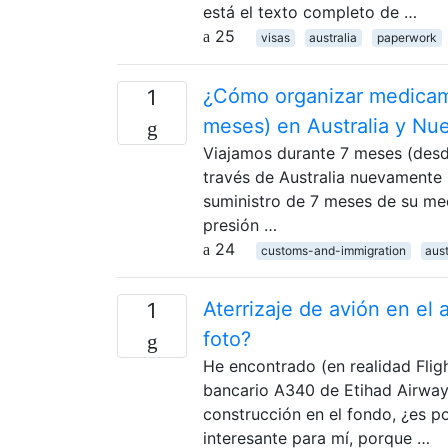
está el texto completo de …
25
visas
australia
paperwork
¿Cómo organizar medicame
1
meses) en Australia y Nu
Viajamos durante 7 meses (desde
través de Australia nuevamente
suministro de 7 meses de su med
presión …
24
customs-and-immigration
aust
Aterrizaje de avión en e
1
foto?
He encontrado (en realidad Flig
bancario A340 de Etihad Airway
construcción en el fondo, ¿es 
interesante para mí, porque …