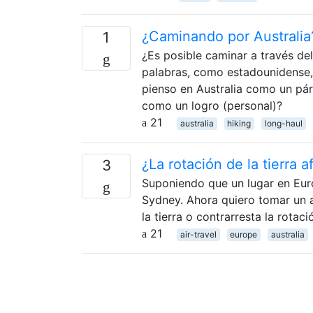
¿Caminando por Australia
1
¿Es posible caminar a través del
palabras, como estadounidense, s
pienso en Australia como un pár
como un logro (personal)?
21
australia
hiking
long-haul
¿La rotación de la tierra 
3
Suponiendo que un lugar en Euro
Sydney. Ahora quiero tomar un av
la tierra o contrarresta la rotaci
21
air-travel
europe
australia