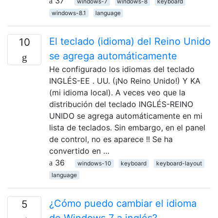
37
windows-7
windows-8
keyboard
windows-8.1
language
El teclado (idioma) del Reino Unido
10
se agrega automáticamente
He configurado los idiomas del teclado
INGLÉS-EE . UU. (¡No Reino Unido!) Y KA
(mi idioma local). A veces veo que la
distribución del teclado INGLÉS-REINO
UNIDO se agrega automáticamente en mi
lista de teclados. Sin embargo, en el panel
de control, no es aparece !! Se ha
convertido en …
36
windows-10
keyboard
keyboard-layout
language
¿Cómo puedo cambiar el idioma
5