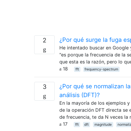
¿Por qué surge la fuga es
2
He intentado buscar en Google y
"es porque la frecuencia de la 
que esta es la razón, pero lo q
18
fft
frequency-spectrum
¿Por qué se normalizan la
3
análisis (DFT)?
En la mayoría de los ejemplos y 
de la operación DFT directa se e
de frecuencia, te da N veces la
17
fft
dft
magnitude
normali