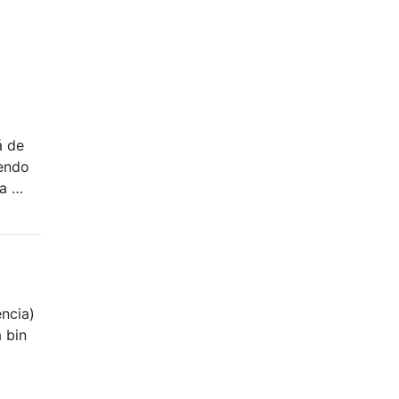
á de
iendo
 a …
encia)
 bin