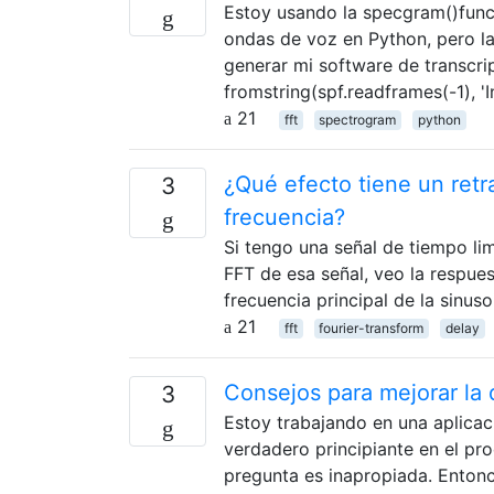
Estoy usando la specgram()func
ondas de voz en Python, pero la
generar mi software de transcri
fromstring(spf.readframes(-1), '
21
fft
spectrogram
python
¿Qué efecto tiene un retr
3
frecuencia?
Si tengo una señal de tiempo li
FFT de esa señal, veo la respues
frecuencia principal de la sinu
21
fft
fourier-transform
delay
Consejos para mejorar la
3
Estoy trabajando en una aplicaci
verdadero principiante en el pr
pregunta es inapropiada. Entonc