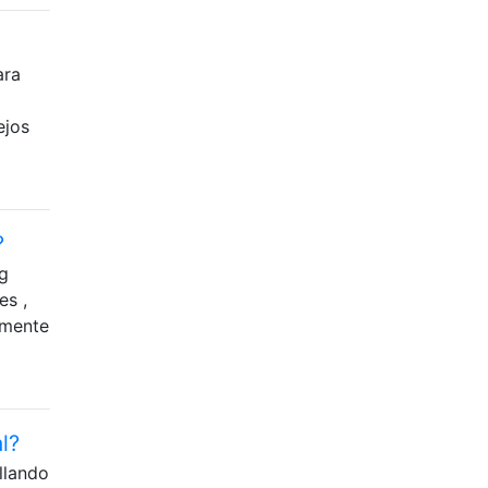
ara
ejos
?
g
es ,
amente
l?
llando