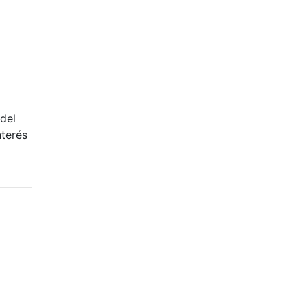
 del
nterés