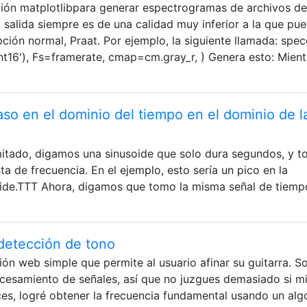
ión matplotlibpara generar espectrogramas de archivos de
 salida siempre es de una calidad muy inferior a la que pu
pción normal, Praat. Por ejemplo, la siguiente llamada: spe
Int16'), Fs=framerate, cmap=cm.gray_r, ) Genera esto: Mien
aso en el dominio del tiempo en el dominio de l
mitado, digamos una sinusoide que solo dura segundos, y t
ta de frecuencia. En el ejemplo, esto sería un pico en la
soide.TTT Ahora, digamos que tomo la misma señal de tiemp
 detección de tono
ón web simple que permite al usuario afinar su guitarra. S
ocesamiento de señales, así que no juzgues demasiado si m
es, logré obtener la frecuencia fundamental usando un alg