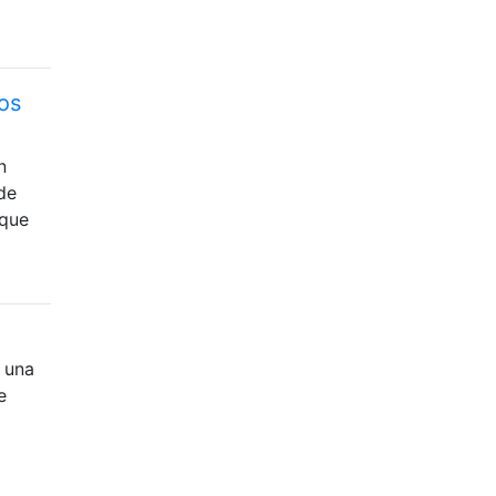
os
n
de
 que
 una
e