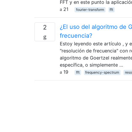
FFT y en este punto la aplicaci
21
fourier-transform
fft
¿El uso del algoritmo de 
2
frecuencia?
Estoy leyendo este artículo , y 
"resolución de frecuencia" con r
algoritmo de Goertzel realmente
específica, o simplemente …
19
fft
frequency-spectrum
reso