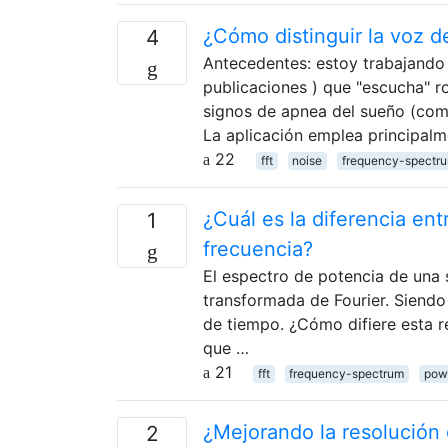
¿Cómo distinguir la voz d
4
Antecedentes: estoy trabajando 
publicaciones ) que "escucha" r
signos de apnea del sueño (como
La aplicación emplea principalm
22
fft
noise
frequency-spectr
¿Cuál es la diferencia en
1
frecuencia?
El espectro de potencia de una 
transformada de Fourier. Siendo 
de tiempo. ¿Cómo difiere esta r
que …
21
fft
frequency-spectrum
pow
¿Mejorando la resolución
2