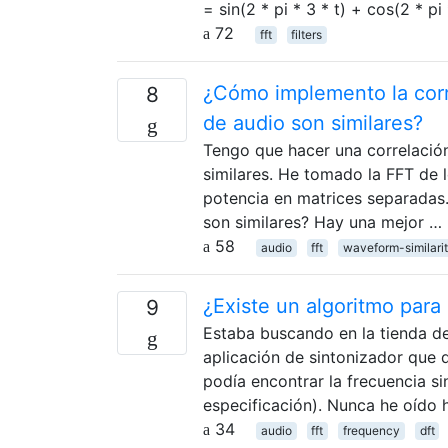
= sin(2 * pi * 3 * t) + cos(2 * pi
72
fft
filters
¿Cómo implemento la corr
8
de audio son similares?
Tengo que hacer una correlació
similares. He tomado la FFT de 
potencia en matrices separadas
son similares? Hay una mejor …
58
audio
fft
waveform-similari
¿Existe un algoritmo para
9
Estaba buscando en la tienda de
aplicación de sintonizador que 
podía encontrar la frecuencia si
especificación). Nunca he oído 
34
audio
fft
frequency
dft