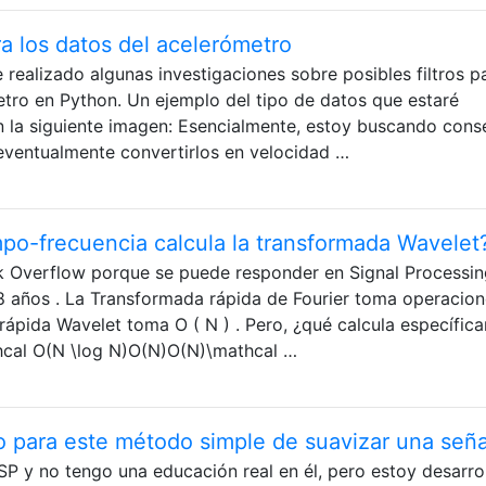
ara los datos del acelerómetro
realizado algunas investigaciones sobre posibles filtros p
etro en Python. Un ejemplo del tipo de datos que estaré
 la siguiente imagen: Esencialmente, estoy buscando cons
eventualmente convertirlos en velocidad …
mpo-frecuencia calcula la transformada Wavelet
k Overflow porque se puede responder en Signal Processin
 años . La Transformada rápida de Fourier toma operacion
rápida Wavelet toma O ( N ) . Pero, ¿qué calcula específic
cal O(N \log N)O(N)O(N)\mathcal …
o para este método simple de suavizar una seña
SP y no tengo una educación real en él, pero estoy desarro