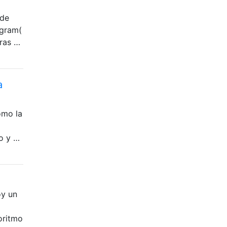
ede
cgram(
tras …
a
omo la
o y …
oy un
i
oritmo