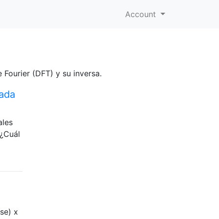
Account
 Fourier (DFT) y su inversa.
mada
ales
 ¿Cuál
se) x