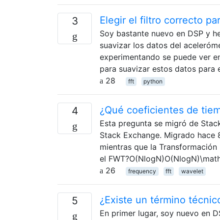
Elegir el filtro correcto p
3
Soy bastante nuevo en DSP y he 
suavizar los datos del aceleróm
experimentando se puede ver en
para suavizar estos datos para 
28
fft
python
¿Qué coeficientes de tie
4
Esta pregunta se migró de Stac
Stack Exchange. Migrado hace 8
mientras que la Transformación 
el FWT?O(NlogN)O(Nlog⁡N)\math
26
frequency
fft
wavelet
¿Existe un término técnic
5
En primer lugar, soy nuevo en D