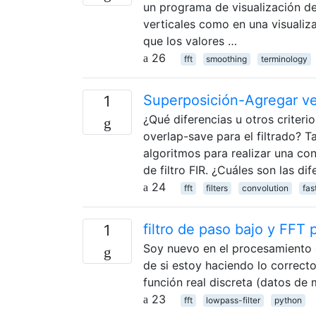
un programa de visualización d
verticales como en una visualiz
que los valores …
26
fft
smoothing
terminology
Superposición-Agregar v
1
¿Qué diferencias u otros criteri
overlap-save para el filtrado?
algoritmos para realizar una co
de filtro FIR. ¿Cuáles son las di
24
fft
filters
convolution
fas
filtro de paso bajo y FFT 
1
Soy nuevo en el procesamiento d
de si estoy haciendo lo correct
función real discreta (datos de 
23
fft
lowpass-filter
python