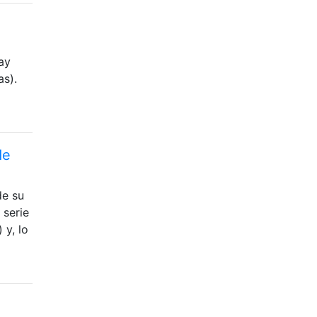
ay
as).
de
de su
 serie
 y, lo