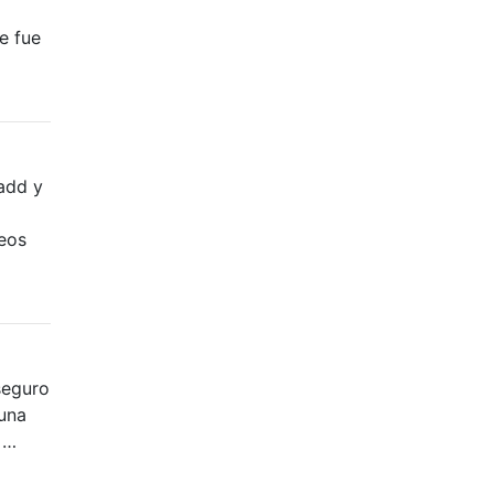
e fue
-add y
leos
seguro
 una
 …