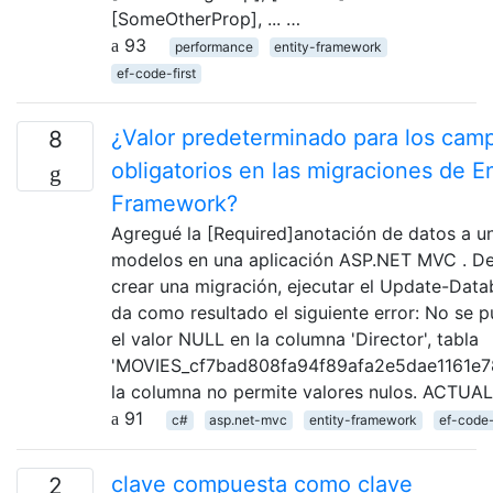
[SomeOtherProp], ... …
93
performance
entity-framework
ef-code-first
¿Valor predeterminado para los cam
8
obligatorios en las migraciones de En
Framework?
Agregué la [Required]anotación de datos a u
modelos en una aplicación ASP.NET MVC . D
crear una migración, ejecutar el Update-Da
da como resultado el siguiente error: No se p
el valor NULL en la columna 'Director', tabla
'MOVIES_cf7bad808fa94f89afa2e5dae1161e78
la columna no permite valores nulos. ACTUA
91
c#
asp.net-mvc
entity-framework
ef-code-
clave compuesta como clave
2