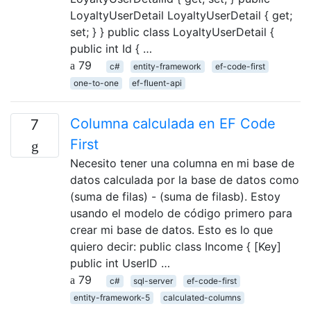
LoyaltyUserDetail LoyaltyUserDetail { get;
set; } } public class LoyaltyUserDetail {
public int Id { …
79
c#
entity-framework
ef-code-first
one-to-one
ef-fluent-api
Columna calculada en EF Code
7
First
Necesito tener una columna en mi base de
datos calculada por la base de datos como
(suma de filas) - (suma de filasb). Estoy
usando el modelo de código primero para
crear mi base de datos. Esto es lo que
quiero decir: public class Income { [Key]
public int UserID …
79
c#
sql-server
ef-code-first
entity-framework-5
calculated-columns