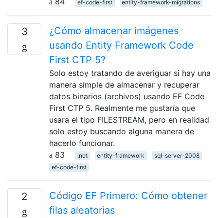
84
ef-code-first
entity-framework-migrations
¿Cómo almacenar imágenes
3
usando Entity Framework Code
First CTP 5?
Solo estoy tratando de averiguar si hay una
manera simple de almacenar y recuperar
datos binarios (archivos) usando EF Code
First CTP 5. Realmente me gustaría que
usara el tipo FILESTREAM, pero en realidad
solo estoy buscando alguna manera de
hacerlo funcionar.
83
.net
entity-framework
sql-server-2008
ef-code-first
Código EF Primero: Cómo obtener
2
filas aleatorias