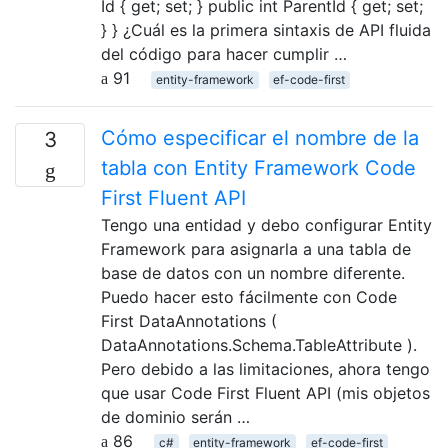
Id { get; set; } public int ParentId { get; set;
} } ¿Cuál es la primera sintaxis de API fluida
del código para hacer cumplir …
91
entity-framework
ef-code-first
Cómo especificar el nombre de la
3
tabla con Entity Framework Code
First Fluent API
Tengo una entidad y debo configurar Entity
Framework para asignarla a una tabla de
base de datos con un nombre diferente.
Puedo hacer esto fácilmente con Code
First DataAnnotations (
DataAnnotations.Schema.TableAttribute ).
Pero debido a las limitaciones, ahora tengo
que usar Code First Fluent API (mis objetos
de dominio serán …
86
c#
entity-framework
ef-code-first