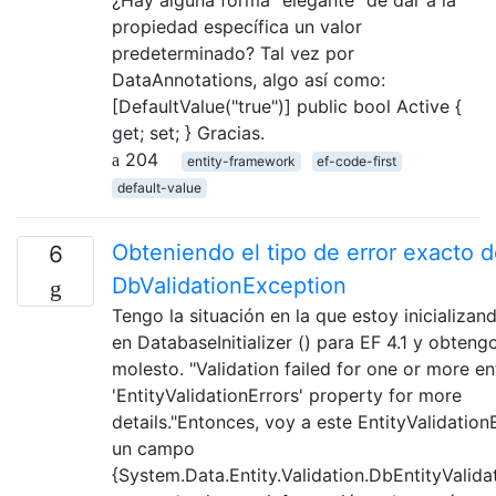
propiedad específica un valor
predeterminado? Tal vez por
DataAnnotations, algo así como:
[DefaultValue("true")] public bool Active {
get; set; } Gracias.
204
entity-framework
ef-code-first
default-value
Obteniendo el tipo de error exacto 
6
DbValidationException
Tengo la situación en la que estoy inicializa
en DatabaseInitializer () para EF 4.1 y obteng
molesto. "Validation failed for one or more ent
'EntityValidationErrors' property for more
details."Entonces, voy a este EntityValidation
un campo
{System.Data.Entity.Validation.DbEntityValida