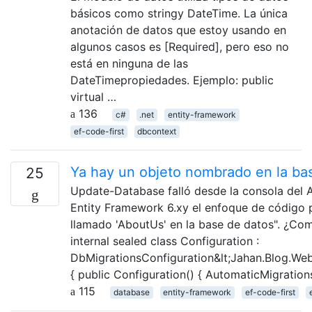
básicos como stringy DateTime. La única
anotación de datos que estoy usando en
algunos casos es [Required], pero eso no
está en ninguna de las
DateTimepropiedades. Ejemplo: public
virtual …
136
c#
.net
entity-framework
ef-code-first
dbcontext
Ya hay un objeto nombrado en la ba
25
Update-Database falló desde la consola del 
Entity Framework 6.xy el enfoque de código p
llamado 'AboutUs' en la base de datos". ¿Co
internal sealed class Configuration :
DbMigrationsConfiguration&lt;Jahan.Blog.W
{ public Configuration() { AutomaticMigratio
115
database
entity-framework
ef-code-first