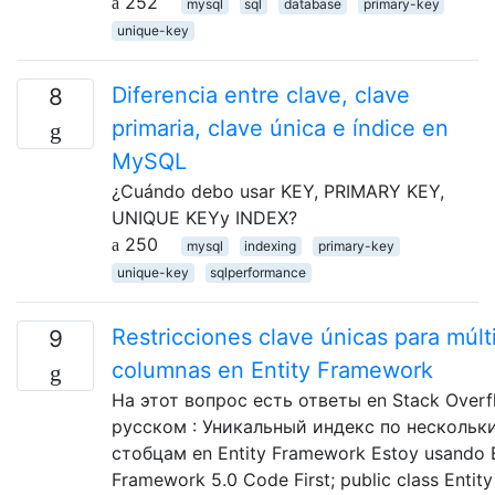
252
mysql
sql
database
primary-key
unique-key
Diferencia entre clave, clave
8
primaria, clave única e índice en
MySQL
¿Cuándo debo usar KEY, PRIMARY KEY,
UNIQUE KEYy INDEX?
250
mysql
indexing
primary-key
unique-key
sqlperformance
Restricciones clave únicas para múlt
9
columnas en Entity Framework
На этот вопрос есть ответы en Stack Overf
русском : Уникальный индекс по нескольк
стобцам en Entity Framework Estoy usando E
Framework 5.0 Code First; public class Entity 