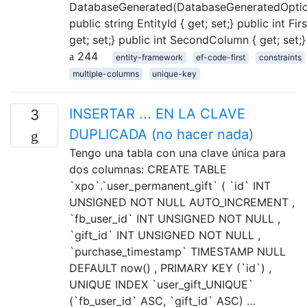
DatabaseGenerated(DatabaseGeneratedOption
public string EntityId { get; set;} public int Fi
get; set;} public int SecondColumn { get; set;
244
entity-framework
ef-code-first
constraints
multiple-columns
unique-key
INSERTAR ... EN LA CLAVE
3
DUPLICADA (no hacer nada)
Tengo una tabla con una clave única para
dos columnas: CREATE TABLE
`xpo`.`user_permanent_gift` ( `id` INT
UNSIGNED NOT NULL AUTO_INCREMENT ,
`fb_user_id` INT UNSIGNED NOT NULL ,
`gift_id` INT UNSIGNED NOT NULL ,
`purchase_timestamp` TIMESTAMP NULL
DEFAULT now() , PRIMARY KEY (`id`) ,
UNIQUE INDEX `user_gift_UNIQUE`
(`fb_user_id` ASC, `gift_id` ASC) …