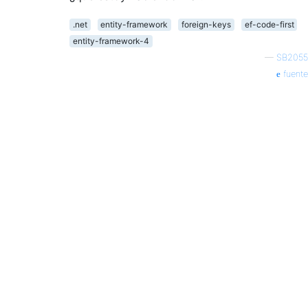
.net
entity-framework
foreign-keys
ef-code-first
entity-framework-4
—
SB2055
fuente