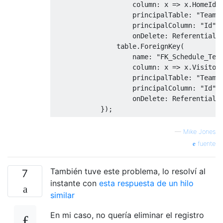
                    column
:
 x 
=>
 x
.
HomeId
,
                    principalTable
:
"Teams
                    principalColumn
:
"Id"
,
                    onDelete
:
ReferentialA
                table
.
ForeignKey
(
                    name
:
"FK_Schedule_Tea
                    column
:
 x 
=>
 x
.
Visitor
                    principalTable
:
"Teams
                    principalColumn
:
"Id"
,
                    onDelete
:
ReferentialA
});
—
Mike Jones
fuente
También tuve este problema, lo resolví al
7
instante con
esta respuesta de un hilo
similar
En mi caso, no quería eliminar el registro