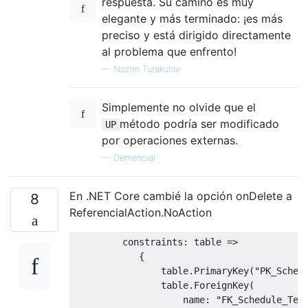
respuesta. Su camino es muy
elegante y más terminado: ¡es más
preciso y está dirigido directamente
al problema que enfrento!
—
Nozim Turakulov
Simplemente no olvide que el
método podría ser modificado
UP
por operaciones externas.
—
Demencial
En .NET Core cambié la opción onDelete a
8
ReferencialAction.NoAction
         constraints
:
 table 
=>
{
                table
.
PrimaryKey
(
"PK_Sched
                table
.
ForeignKey
(
                    name
:
"FK_Schedule_Tea