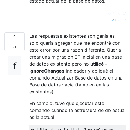
estado actual de la base de datos.
—
caminante
fuente
Las respuestas existentes son geniales,
1
solo quería agregar que me encontré con
este error por una razón diferente. Quería
crear una migración EF inicial en una base
de datos existente pero no
utilicé -
IgnoreChanges
indicador y apliqué el
comando Actualizar-Base de datos en una
Base de datos vacía (también en las
existentes).
En cambio, tuve que ejecutar este
comando cuando la estructura de db actual
es la actual:
Add
-
Migration
Initial
-
IgnoreChanges