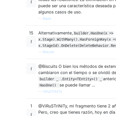
puede ser una característica deseada p
algunos casos de uso.
—
Blaze
15
Alternativamente,
builder.HasOne(x =>
x.Stage).WithMany().HasForeignKey(x =
x.StageId).OnDelete(DeleteBehavior.Re
—
Biscuits
@Biscuits O bien los métodos de exten
cambiaron con el tiempo o se olvidó de
anterio
builder _ .Entity<TEntity>() _
se puede llamar ...
HasOne()
—
ViRuSTriNiTy
1
@ViRuSTriNiTy, mi fragmento tiene 2 a
Pero, creo que tienes razón, hoy en día