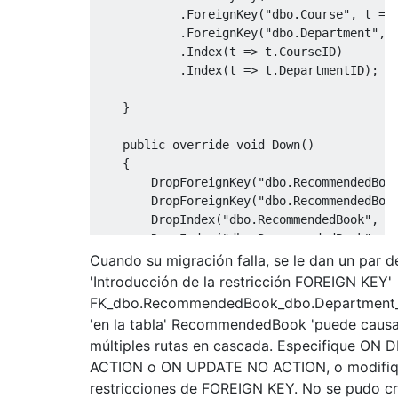
.
ForeignKey
(
"dbo.Course"
,
 t 
=>
.
ForeignKey
(
"dbo.Department"
,
 
.
Index
(
t 
=>
 t
.
CourseID
)
.
Index
(
t 
=>
 t
.
DepartmentID
);
}
public
override
void
Down
()
{
DropForeignKey
(
"dbo.RecommendedBoo
DropForeignKey
(
"dbo.RecommendedBoo
DropIndex
(
"dbo.RecommendedBook"
,
n
DropIndex
(
"dbo.RecommendedBook"
,
n
DropTable
(
"dbo.RecommendedBook"
);
Cuando su migración falla, se le dan un par d
}
'Introducción de la restricción FOREIGN KEY'
}
FK_dbo.RecommendedBook_dbo.Department
'en la tabla' RecommendedBook 'puede causar
múltiples rutas en cascada. Especifique ON
ACTION o ON UPDATE NO ACTION, o modifiq
restricciones de FOREIGN KEY. No se pudo cre