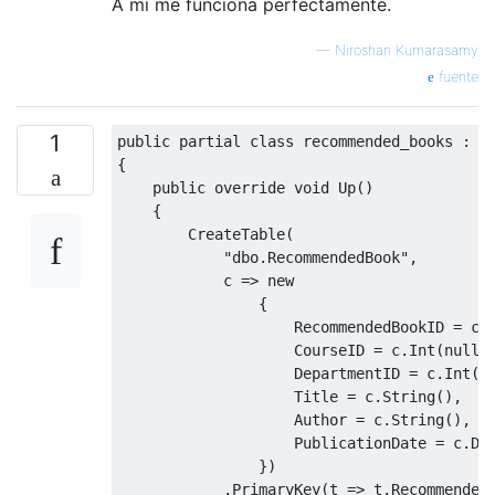
A mí me funciona perfectamente.
—
Niroshan Kumarasamy
fuente
1
public
partial
class
 recommended_books 
:
D
{
public
override
void
Up
()
{
CreateTable
(
"dbo.RecommendedBook"
,
            c 
=>
new
{
RecommendedBookID
=
 c
.
CourseID
=
 c
.
Int
(
nulla
DepartmentID
=
 c
.
Int
(
n
Title
=
 c
.
String
(),
Author
=
 c
.
String
(),
PublicationDate
=
 c
.
Da
})
.
PrimaryKey
(
t 
=>
 t
.
Recommended