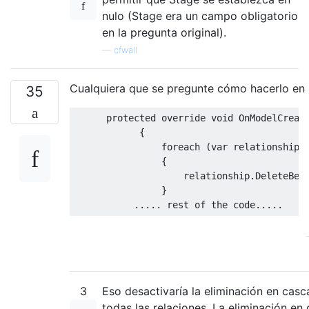
nulo (Stage era un campo obligatorio
en la pregunta original).
—
cfwall
Cualquiera que se pregunte cómo hacerlo en 
35
protected
override
void
OnModelCreat
{
foreach
(
var
 relationship 
{
                    relationship
.
DeleteBeh
}
.....
 rest 
of
 the code
.....
3
Eso desactivaría la eliminación en cas
todas las relaciones. La eliminación en