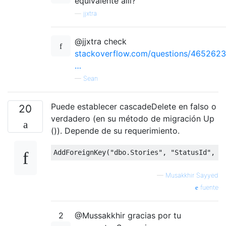
equivalente allí?
—
jjxtra
@jjxtra check
stackoverflow.com/questions/4652623
…
—
Sean
Puede establecer cascadeDelete en falso o
20
verdadero (en su método de migración Up
()). Depende de su requerimiento.
AddForeignKey
(
"dbo.Stories"
,
"StatusId"
,
"
—
Musakkhir Sayyed
fuente
2
@Mussakkhir gracias por tu