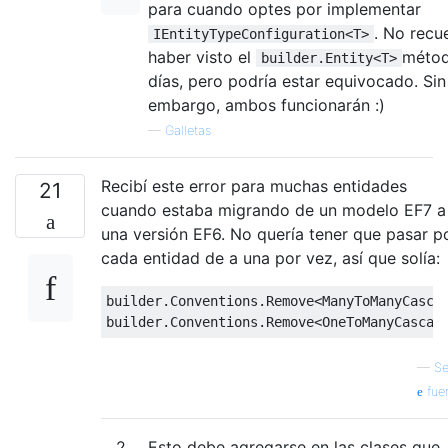
para cuando optes por implementar
. No recu
IEntityTypeConfiguration<T>
haber visto el
métod
builder.Entity<T>
días, pero podría estar equivocado. Sin
embargo, ambos funcionarán :)
—
Galletas
Recibí este error para muchas entidades
21
cuando estaba migrando de un modelo EF7 a
una versión EF6. No quería tener que pasar p
cada entidad de a una por vez, así que solía:
builder
.
Conventions
.
Remove
<
ManyToManyCasca
builder
.
Conventions
.
Remove
<
OneToManyCascad
—
S
fue
2
Esto debe agregarse en las clases que