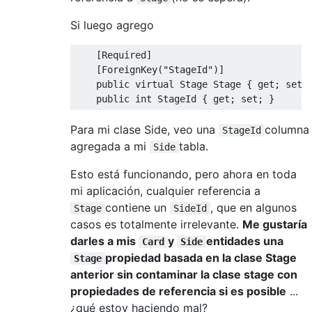
Si luego agrego
[
Required
]
[
ForeignKey
(
"StageId"
)]
public
virtual
Stage
Stage
{
get
;
set
;
public
int
StageId
{
get
;
set
;
}
Para mi clase Side, veo una
columna
StageId
agregada a mi
tabla.
Side
Esto está funcionando, pero ahora en toda
mi aplicación, cualquier referencia a
contiene un
, que en algunos
Stage
SideId
casos es totalmente irrelevante.
Me gustaría
darles a mis
y
entidades una
Card
Side
propiedad basada en la clase Stage
Stage
anterior sin contaminar la clase stage con
propiedades de referencia si es posible
...
¿qué estoy haciendo mal?