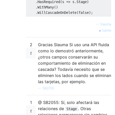
.
HasRequired
(
s 
=>
 s
.
Stage
)
.
WithMany
()
.
WillCascadeOnDelete
(
false
);
—
Slauma
fuente
2
Gracias Slauma Si uso una API fluida
como lo demostró anteriormente,
¿otros campos conservarán su
comportamiento de eliminación en
cascada? Todavía necesito que se
eliminen los lados cuando se eliminan
las tarjetas, por ejemplo.
—
SB2055
1
@ SB2055: Sí, solo afectará las
relaciones de
. Otras
Stage
relaciones permanecen sin cambios.