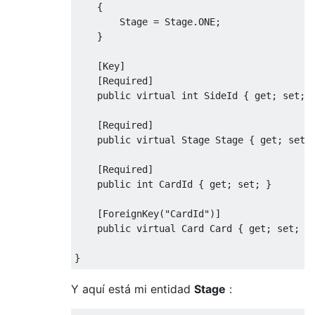
{
Stage
=
Stage
.
ONE
;
}
[
Key
]
[
Required
]
public
virtual
int
SideId
{
get
;
set
;
[
Required
]
public
virtual
Stage
Stage
{
get
;
set
;
[
Required
]
public
int
CardId
{
get
;
set
;
}
[
ForeignKey
(
"CardId"
)]
public
virtual
Card
Card
{
get
;
set
;
}
}
Y aquí está mi entidad
Stage
: