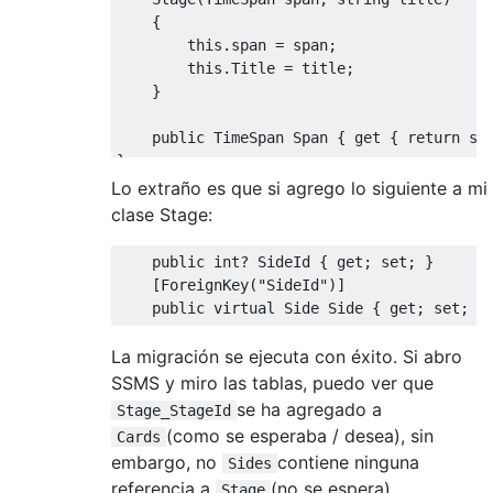
{
this
.
span 
=
 span
;
this
.
Title
=
 title
;
}
public
TimeSpan
Span
{
get
{
return
 sp
}
Lo extraño es que si agrego lo siguiente a mi
clase Stage:
public
int
?
SideId
{
get
;
set
;
}
[
ForeignKey
(
"SideId"
)]
public
virtual
Side
Side
{
get
;
set
;
}
La migración se ejecuta con éxito. Si abro
SSMS y miro las tablas, puedo ver que
se ha agregado a
Stage_StageId
(como se esperaba / desea), sin
Cards
embargo, no
contiene ninguna
Sides
referencia a
(no se espera).
Stage