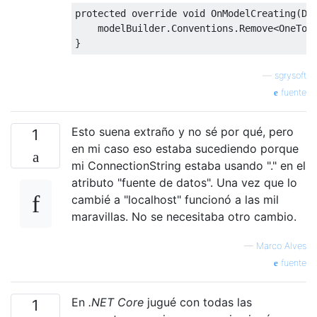
protected
override
void
OnModelCreating
(
Db
    modelBuilder
.
Conventions
.
Remove
<
OneToM
}
—
sgrysoft
fuente
Esto suena extraño y no sé por qué, pero
1
en mi caso eso estaba sucediendo porque
mi ConnectionString estaba usando "." en el
atributo "fuente de datos". Una vez que lo
cambié a "localhost" funcionó a las mil
maravillas. No se necesitaba otro cambio.
—
Marco Alves
fuente
En
.NET Core
jugué con todas las
1