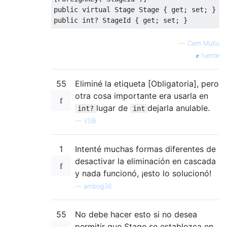
public
virtual
Stage
Stage
{
get
;
set
;
}
public
int
?
StageId
{
get
;
set
;
}
—
Cem Mutlu
fuente
55
Eliminé la etiqueta [Obligatoria], pero
otra cosa importante era usarla en
lugar de
dejarla anulable.
int?
int
—
VSB
1
Intenté muchas formas diferentes de
desactivar la eliminación en cascada
y nada funcionó, ¡esto lo solucionó!
—
ambog36
55
No debe hacer esto si no desea
permitir que Stage se establezca en