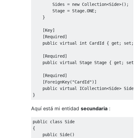
Sides
=
new
Collection
<
Side
>();
Stage
=
Stage
.
ONE
;
}
[
Key
]
[
Required
]
public
virtual
int
CardId
{
get
;
set
;
[
Required
]
public
virtual
Stage
Stage
{
get
;
set
;
[
Required
]
[
ForeignKey
(
"CardId"
)]
public
virtual
ICollection
<
Side
>
Sides
}
Aquí está mi entidad
secundaria
:
public
class
Side
{
public
Side
()