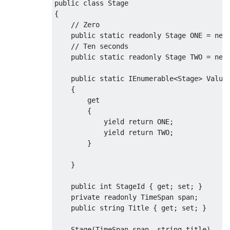
public
class
Stage
{
// Zero
public
static
readonly
Stage
 ONE 
=
new
// Ten seconds
public
static
readonly
Stage
 TWO 
=
new
public
static
IEnumerable
<
Stage
>
Value
{
get
{
yield
return
 ONE
;
yield
return
 TWO
;
}
}
public
int
StageId
{
get
;
set
;
}
private
readonly
TimeSpan
 span
;
public
string
Title
{
get
;
set
;
}
Stage
(
TimeSpan
 span
,
string
 title
)