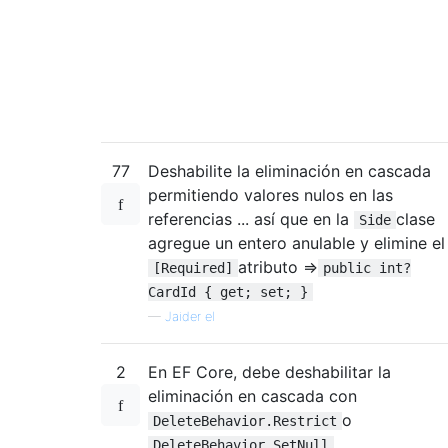
77
Deshabilite la eliminación en cascada
permitiendo valores nulos en las
referencias ... así que en la
clase
Side
agregue un entero anulable y elimine el
atributo =>
[Required]
public int?
CardId { get; set; }
—
Jaider el
2
En EF Core, debe deshabilitar la
eliminación en cascada con
o
DeleteBehavior.Restrict
.
DeleteBehavior.SetNull