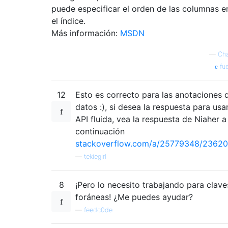
puede especificar el orden de las columnas e
el índice.
Más información:
MSDN
—
Cha
fue
12
Esto es correcto para las anotaciones 
datos :), si desea la respuesta para usar
API fluida, vea la respuesta de Niaher a
continuación
stackoverflow.com/a/25779348/2362
—
tekiegirl
8
¡Pero lo necesito trabajando para clave
foráneas! ¿Me puedes ayudar?
—
feedc0de