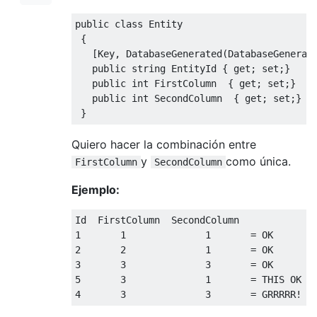
public
class
Entity
{
[
Key
,
DatabaseGenerated
(
DatabaseGenerat
public
string
EntityId
{
get
;
set
;}
public
int
FirstColumn
{
get
;
set
;}
public
int
SecondColumn
{
get
;
set
;}
}
Quiero hacer la combinación entre
y
como única.
FirstColumn
SecondColumn
Ejemplo:
Id
FirstColumn
SecondColumn
1
1
1
=
2
2
1
=
3
3
3
=
5
3
1
=
4
3
3
=
 GRRRRR
!
 H