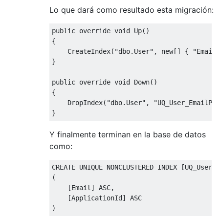
Lo que dará como resultado esta migración:
public
override
void
Up
()
{
CreateIndex
(
"dbo.User"
,
new
[]
{
"Email
}
public
override
void
Down
()
{
DropIndex
(
"dbo.User"
,
"UQ_User_EmailPe
}
Y finalmente terminan en la base de datos
como:
CREATE UNIQUE NONCLUSTERED INDEX 
[
UQ_User_
(
[
Email
]
 ASC
,
[
ApplicationId
]
)