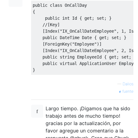
public
class
OnCallDay
{
public
int
Id
{
get
;
set
;
}
//[Key]
[
Index
(
"IX_OnCallDateEmployee"
,
1
,
IsU
public
DateTime
Date
{
get
;
set
;
}
[
ForeignKey
(
"Employee"
)]
[
Index
(
"IX_OnCallDateEmployee"
,
2
,
IsU
public
string
EmployeeId
{
get
;
set
;
}
public
virtual
ApplicationUser
Employe
}
—
Dalios
fuente
Largo tiempo. ¡Digamos que ha sido
trabajo antes de mucho tiempo!
gracias por la actualización, por
favor agregue un comentario a la
respuesta @chuck. Creo que Chuck