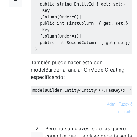
public
string
EntityId
{
get
;
set
;}
[
Key
]
[
Column
(
Order
=
0
)]
public
int
FirstColumn
{
get
;
set
;}
[
Key
]
[
Column
(
Order
=
1
)]
public
int
SecondColumn
{
get
;
set
;}
}
También puede hacer esto con
modelBuilder al anular OnModelCreating
especificando:
modelBuilder
.
Entity
<
Entity
>().
HasKey
(
x 
=>
—
Admir Tuzović
fuente
2
Pero no son claves, solo las quiero
como Unique, ¿la clave debería ser la