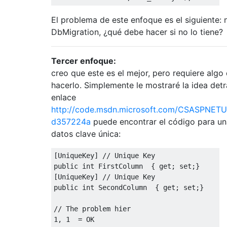
El problema de este enfoque es el siguiente: 
DbMigration, ¿qué debe hacer si no lo tiene?
Tercer enfoque:
creo que este es el mejor, pero requiere algo
hacerlo. Simplemente le mostraré la idea detr
enlace
http://code.msdn.microsoft.com/CSASPNETUn
d357224a
puede encontrar el código para un
datos clave única:
[
UniqueKey
]
// Unique Key 
public
int
FirstColumn
{
get
;
set
;}
[
UniqueKey
]
// Unique Key 
public
int
SecondColumn
{
get
;
set
;}
// The problem hier
1
,
1
=