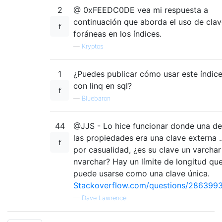
2
@ 0xFEEDC0DE vea mi respuesta a
continuación que aborda el uso de cla
foráneas en los índices.
—
Kryptos
1
¿Puedes publicar cómo usar este índic
con linq en sql?
—
Bluebaron
44
@JJS - Lo hice funcionar donde una de
las propiedades era una clave externa ..
por casualidad, ¿es su clave un varchar
nvarchar? Hay un límite de longitud qu
puede usarse como una clave única.
Stackoverflow.com/questions/286399
—
Dave Lawrence