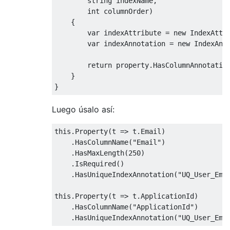
string
 indexName
,
int
 columnOrder
)
{
var
 indexAttribute 
=
new
IndexAttr
var
 indexAnnotation 
=
new
IndexAnn
return
property
.
HasColumnAnnotatio
}
}
Luego úsalo así:
this
.
Property
(
t 
=>
 t
.
Email
)
.
HasColumnName
(
"Email"
)
.
HasMaxLength
(
250
)
.
IsRequired
()
.
HasUniqueIndexAnnotation
(
"UQ_User_Ema
this
.
Property
(
t 
=>
 t
.
ApplicationId
)
.
HasColumnName
(
"ApplicationId"
)
.
HasUniqueIndexAnnotation
(
"UQ_User_Ema