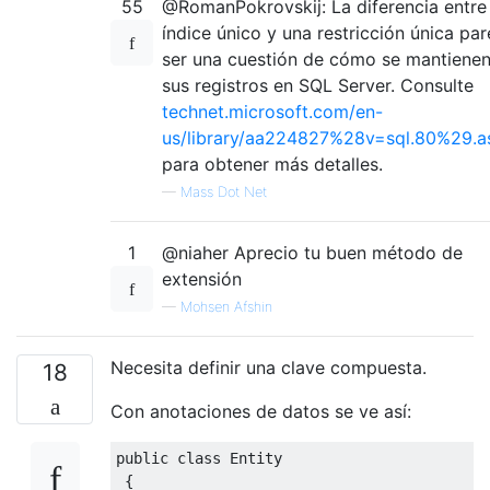
55
@RomanPokrovskij: La diferencia entre
índice único y una restricción única pa
ser una cuestión de cómo se mantiene
sus registros en SQL Server. Consulte
technet.microsoft.com/en-
us/library/aa224827%28v=sql.80%29.a
para obtener más detalles.
—
Mass Dot Net
1
@niaher Aprecio tu buen método de
extensión
—
Mohsen Afshin
Necesita definir una clave compuesta.
18
Con anotaciones de datos se ve así:
public
class
Entity
{