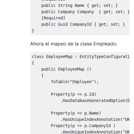
public
String
Name
{
get
;
set
;
}
public
Company
Company
{
get
;
set
;
}
[
Required
]
public
Guid
CompanyId
{
get
;
set
;
}
}
Ahora el mapeo de la clase Empleado:
class
EmployeeMap
:
EntityTypeConfiguratio
{
public
EmployeeMap
()
{
ToTable
(
"Employee"
);
Property
(
p 
=>
 p
.
Id
)
.
HasDatabaseGeneratedOption
(
Da
Property
(
p 
=>
 p
.
Name
)
.
HasUniqueIndexAnnotation
(
"UK_
Property
(
p 
=>
 p
.
CompanyId
)
.
HasUniqueIndexAnnotation
(
"UK_