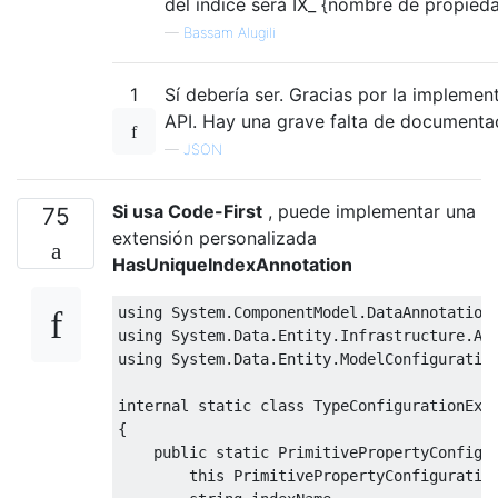
del índice será IX_ {nombre de propieda
—
Bassam Alugili
1
Sí debería ser. Gracias por la implemen
API. Hay una grave falta de documenta
—
JSON
Si usa Code-First
, puede implementar una
75
extensión personalizada
HasUniqueIndexAnnotation
using
System
.
ComponentModel
.
DataAnnotation
using
System
.
Data
.
Entity
.
Infrastructure
.
An
using
System
.
Data
.
Entity
.
ModelConfiguratio
internal
static
class
TypeConfigurationExt
{
public
static
PrimitivePropertyConfigu
this
PrimitivePropertyConfiguratio