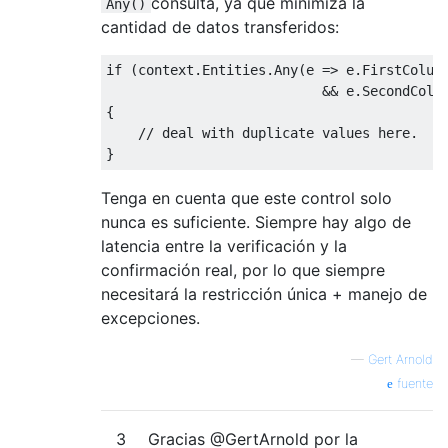
consulta, ya que minimiza la
Any()
cantidad de datos transferidos:
if
(
context
.
Entities
.
Any
(
e 
=>
 e
.
FirstColum
&&
 e
.
SecondColu
{
// deal with duplicate values here.
}
Tenga en cuenta que este control solo
nunca es suficiente. Siempre hay algo de
latencia entre la verificación y la
confirmación real, por lo que siempre
necesitará la restricción única + manejo de
excepciones.
—
Gert Arnold
fuente
3
Gracias @GertArnold por la