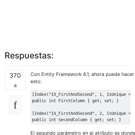
Respuestas:
Con Entity Framework 6.1, ahora puede hacer
370
esto:
[
Index
(
"IX_FirstAndSecond"
,
1
,
IsUnique
=
public
int
FirstColumn
{
get
;
set
;
}
[
Index
(
"IX_FirstAndSecond"
,
2
,
IsUnique
=
public
int
SecondColumn
{
get
;
set
;
}
El segundo parámetro en el atributo es dond