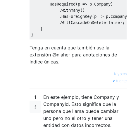
HasRequired
(
p 
=>
 p
.
Company
)
.
WithMany
()
.
HasForeignKey
(
p 
=>
 p
.
CompanyI
.
WillCascadeOnDelete
(
false
);
}
}
Tenga en cuenta que también usé la
extensión @niaher para anotaciones de
índice únicas.
—
Kryptos
fuente
1
En este ejemplo, tiene Company y
CompanyId. Esto significa que la
persona que llama puede cambiar
uno pero no el otro y tener una
entidad con datos incorrectos.