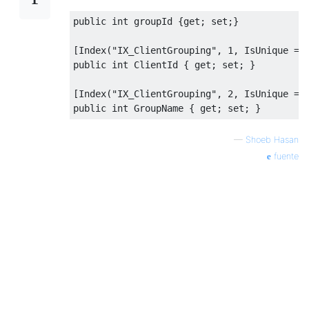
public
int
 groupId 
{
get
;
set
;}
[
Index
(
"IX_ClientGrouping"
,
1
,
IsUnique
=
public
int
ClientId
{
get
;
set
;
}
[
Index
(
"IX_ClientGrouping"
,
2
,
IsUnique
=
public
int
GroupName
{
get
;
set
;
}
—
Shoeb Hasan
fuente