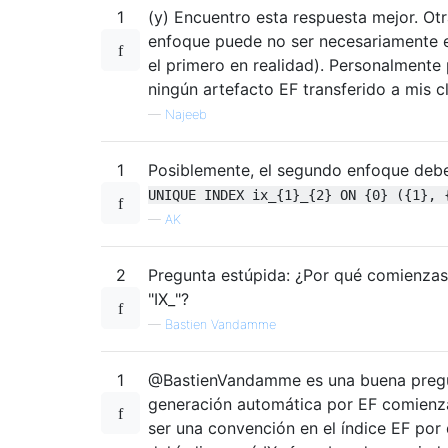
1
(y) Encuentro esta respuesta mejor. Otr
enfoque puede no ser necesariamente e
el primero en realidad). Personalmente 
ningún artefacto EF transferido a mis c
—
Najeeb
1
Posiblemente, el segundo enfoque debe
UNIQUE INDEX ix_{1}_{2} ON {0} ({1}, 
—
AK
2
Pregunta estúpida: ¿Por qué comienza
"IX_"?
—
Bastien Vandamme
1
@BastienVandamme es una buena pregun
generación automática por EF comienza
ser una convención en el índice EF por