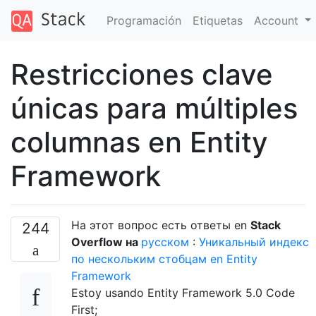
Programación
Etiquetas
Account
Restricciones clave
únicas para múltiples
columnas en Entity
Framework
На этот вопрос есть ответы en
Stack
244
Overflow на
русском
:
Уникальный индекс
по нескольким стобцам en Entity
Framework
Estoy usando Entity Framework 5.0 Code
First;