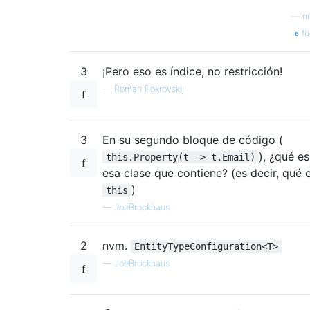
—
n
fu
3
¡Pero eso es índice, no restricción!
—
Roman Pokrovskij
3
En su segundo bloque de código (
), ¿qué es
this.Property(t => t.Email)
esa clase que contiene? (es decir, qué 
)
this
—
JoeBrockhaus
2
nvm.
EntityTypeConfiguration<T>
—
JoeBrockhaus