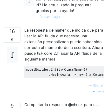
Id? He actualizado la pregunta
gracias por la ayuda!
—
Bassam Alugili
La respuesta de niaher que indica que para
16
usar la API fluida que necesita una
extensión personalizada puede haber sido
correcta al momento de la escritura. Ahora
puede (EF core 2.1) usar la API fluida de la
siguiente manera:
modelBuilder
.
Entity
<
ClassName
>()
.
HasIndex
(
a 
=>
new
{
 a
.
Column1
—
GilShalit
fuente
Completar la respuesta @chuck para usar
9