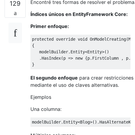
Encontré tres formas de resolver el problema
129
Índices únicos en EntityFramework Core:
Primer enfoque:
protected
override
void
OnModelCreating
(
Mo
{
   modelBuilder
.
Entity
<
Entity
>()
.
HasIndex
(
p 
=>
new
{
p
.
FirstColumn
,
 p
.
S
}
El segundo enfoque
para crear restricciones
mediante el uso de claves alternativas.
Ejemplos
Una columna:
modelBuilder
.
Entity
<
Blog
>().
HasAlternateKe