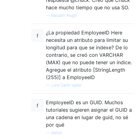
hace mucho tiempo que no usa SO.
—
Bassam Alugili
¿La propiedad EmployeeID Here
necesita un atributo para limitar su
longitud para que se indexe? De lo
contrario, se creó con VARCHAR
(MAX) que no puede tener un índice.
Agregue el atributo [StringLength
(255)] a EmployeeID
—
Lord Darth Vader
EmployeeID es un GUID. Muchos
tutoriales sugieren asignar el GUID a
una cadena en lugar de guid, no sé
por qué
—
dalios