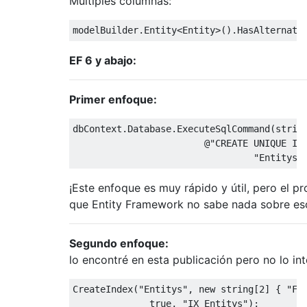
Múltiples columnas:
modelBuilder
.
Entity
<
Entity
>().
HasAlternate
EF 6 y abajo:
Primer enfoque:
dbContext
.
Database
.
ExecuteSqlCommand
(
strin
@
"CREATE UNIQUE IN
"Entitys"
¡Este enfoque es muy rápido y útil, pero el pr
que Entity Framework no sabe nada sobre es
Segundo enfoque:
lo encontré en esta publicación pero no lo int
CreateIndex
(
"Entitys"
,
new
string
[
2
]
{
"Fi
true
,
"IX_Entitys"
);