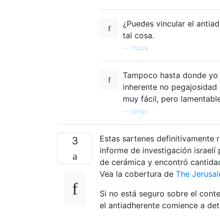
¿Puedes vincular el anti
tal cosa.
—
rfusca
Tampoco hasta donde yo s
inherente no pegajosidad 
muy fácil, pero lamentabl
—
jontyc
Estas sartenes definitivamente 
3
informe de investigación israel
de cerámica y encontró cantida
Vea la cobertura de
The Jerusa
Si no está seguro sobre el cont
el antiadherente comience a det