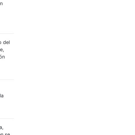
en
o del
e,
ión
la
a,
én se