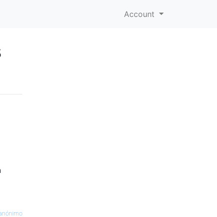
Account
s
n
anónimo