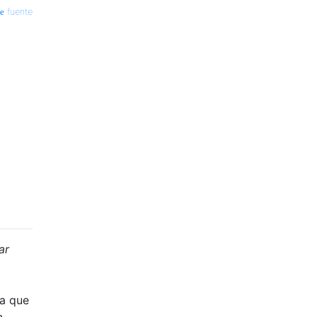
fuente
ar
ya que
n