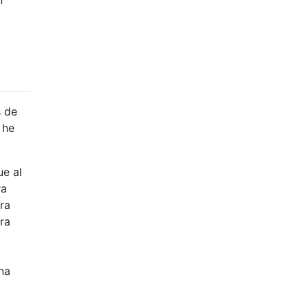
s de
 he
ue al
ra
ra
ara
na