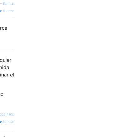
—
Itamar
fuente
erca
quier
mida
inar el
ho
cocinero
fuente