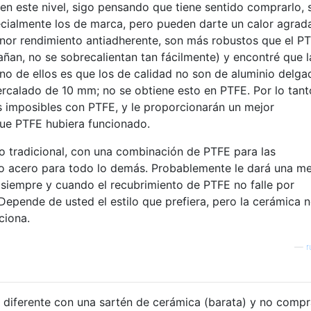
en este nivel, sigo pensando que tiene sentido comprarlo, s
pecialmente los de marca, pero pueden darte un calor agrad
enor rendimiento antiadherente, son más robustos que el P
dañan, no se sobrecalientan tan fácilmente) y encontré que l
no de ellos es que los de calidad no son de aluminio delgad
ercalado de 10 mm; no se obtiene esto en PTFE. Por lo tant
 imposibles con PTFE, y le proporcionarán un mejor
que PTFE hubiera funcionado.
lo tradicional, con una combinación de PTFE para las
 o acero para todo lo demás. Probablemente le dará una me
 siempre y cuando el recubrimiento de PTFE no falle por
Depende de usted el estilo que prefiera, pero la cerámica 
ciona.
—
r
 diferente con una sartén de cerámica (barata) y no compr