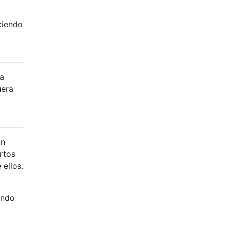
ciendo
a
uera
un
rtos
ellos.
ando