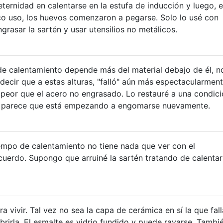
eternidad en calentarse en la estufa de inducción y luego, 
 uso, los huevos comenzaron a pegarse. Solo lo usé con
grasar la sartén y usar utensilios no metálicos.
e calentamiento depende más del material debajo de él, n
decir que a estas alturas, "falló" aún más espectacularment
peor que el acero no engrasado. Lo restauré a una condic
ro parece que está empezando a engomarse nuevamente.
empo de calentamiento no tiene nada que ver con el
cuerdo. Supongo que arruiné la sartén tratando de calentar
 vivir. Tal vez no sea la capa de cerámica en sí la que fall
ubrirla. El esmalte es vidrio fundido y puede rayarse. Tambi