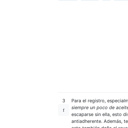
3
Para el registro, especia
siempre un poco de aceit
escaparse sin ella, esto di
antiadherente. Además, t
esto también daña el reve