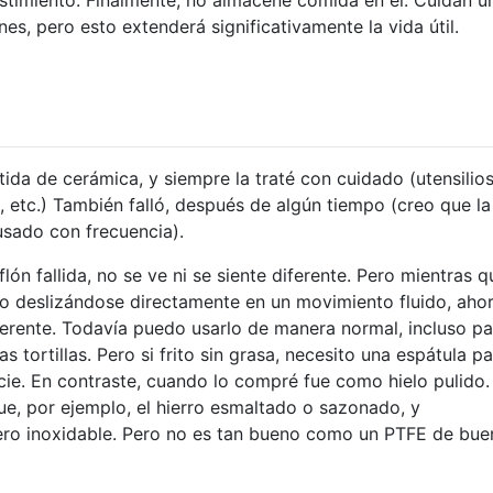
s, pero esto extenderá significativamente la vida útil.
ida de cerámica, y siempre la traté con cuidado (utensilio
, etc.) También falló, después de algún tiempo (creo que la
usado con frecuencia).
lón fallida, no se ve ni se siente diferente. Pero mientras q
odo deslizándose directamente en un movimiento fluido, aho
rente. Todavía puedo usarlo de manera normal, incluso pa
 tortillas. Pero si frito sin grasa, necesito una espátula p
ficie. En contraste, cuando lo compré fue como hielo pulido.
e, por ejemplo, el hierro esmaltado o sazonado, y
cero inoxidable. Pero no es tan bueno como un PTFE de bue