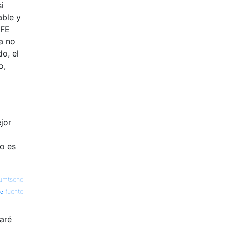
i
able y
TFE
a no
o, el
o,
jor
no es
umtscho
fuente
aré