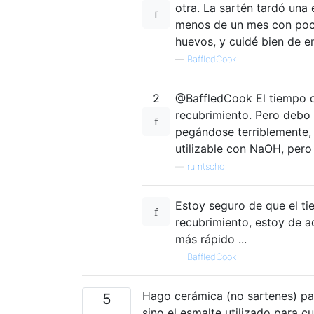
otra. La sartén tardó una 
menos de un mes con poco
huevos, y cuidé bien de en
—
BaffledCook
2
@BaffledCook El tiempo d
recubrimiento. Pero debo 
pegándose terriblemente, 
utilizable con NaOH, pe
—
rumtscho
Estoy seguro de que el ti
recubrimiento, estoy de a
más rápido ...
—
BaffledCook
Hago cerámica (no sartenes) para
5
sino el esmalte utilizado para c