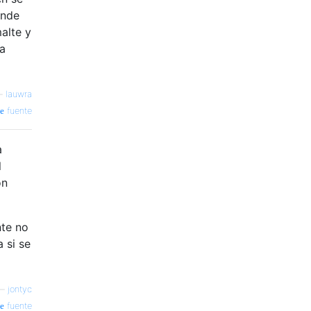
onde
malte y
ca
—
lauwra
fuente
a
l
on
nte no
 si se
—
jontyc
fuente