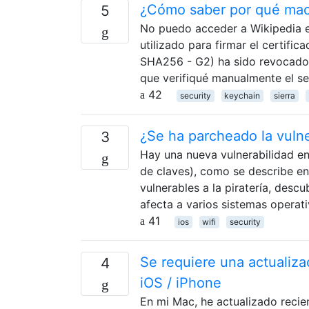
¿Cómo saber por qué macO
5
No puedo acceder a Wikipedia e
utilizado para firmar el certifi
SHA256 - G2) ha sido revocado. 
que verifiqué manualmente el se
42
security
keychain
sierra
¿Se ha parcheado la vuln
3
Hay una nueva vulnerabilidad e
de claves), como se describe en 
vulnerables a la piratería, desc
afecta a varios sistemas operat
41
ios
wifi
security
Se requiere una actualiza
4
iOS / iPhone
En mi Mac, he actualizado recie