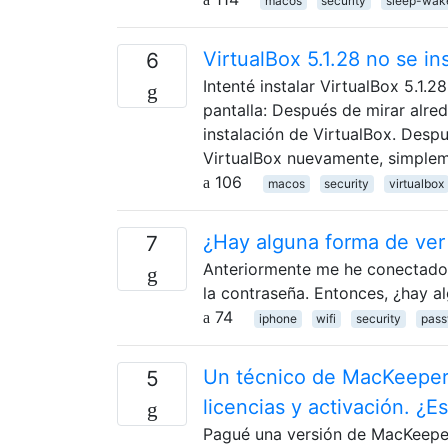
macos
security
sleep-wak
VirtualBox 5.1.28 no se i
6
Intenté instalar VirtualBox 5.1.
pantalla: Después de mirar alre
instalación de VirtualBox. Despué
VirtualBox nuevamente, simple
106
macos
security
virtualbox
¿Hay alguna forma de ver 
7
Anteriormente me he conectado 
la contraseña. Entonces, ¿hay a
74
iphone
wifi
security
pass
Un técnico de MacKeeper
5
licencias y activación. ¿E
Pagué una versión de MacKeeper 