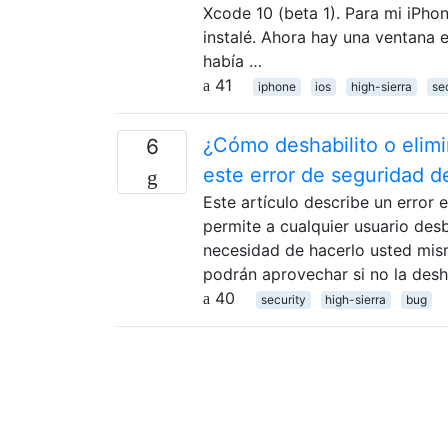
Xcode 10 (beta 1). Para mi iPhon
instalé. Ahora hay una ventana
había …
41
iphone
ios
high-sierra
se
¿Cómo deshabilito o elimi
6
este error de seguridad d
Este artículo describe un error 
permite a cualquier usuario des
necesidad de hacerlo usted mism
podrán aprovechar si no la desha
40
security
high-sierra
bug