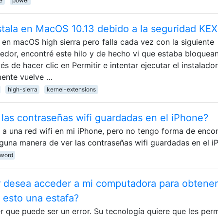
e
power
nstala en MacOS 10.13 debido a la seguridad KE
28 en macOS high sierra pero falla cada vez con la siguiente
dedor, encontré este hilo y de hecho vi que estaba bloquea
s de hacer clic en Permitir e intentar ejecutar el instalado
mente vuelve …
high-sierra
kernel-extensions
las contraseñas wifi guardadas en el iPhone?
a una red wifi en mi iPhone, pero no tengo forma de encon
lguna manera de ver las contraseñas wifi guardadas en el i
word
 desea acceder a mi computadora para obtener
s esto una estafa?
que puede ser un error. Su tecnología quiere que les perm