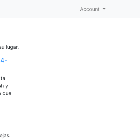
Account
su lugar.
14-
ota
sh y
a que
ejas.