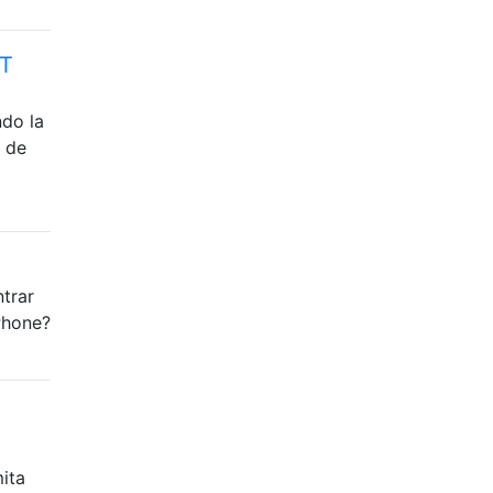
XT
ndo la
r de
trar
Phone?
ita