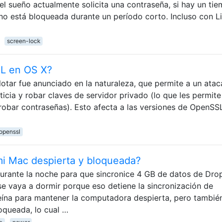
el sueño actualmente solicita una contraseña, si hay un ti
 no está bloqueada durante un período corto. Incluso con L
screen-lock
L en OS X?
tar fue anunciado en la naturaleza, que permite a un atac
icia y robar claves de servidor privado (lo que les permit
 robar contraseñas). Esto afecta a las versiones de OpenSS
openssl
 Mac despierta y bloqueada?
durante la noche para que sincronice 4 GB de datos de Dro
se vaya a dormir porque eso detiene la sincronización de
ína para mantener la computadora despierta, pero tambié
queada, lo cual …