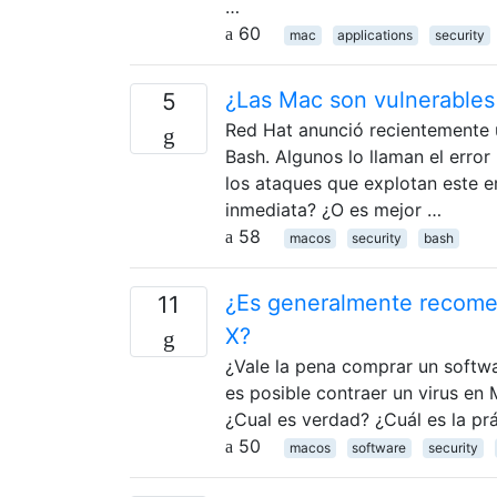
…
60
mac
applications
security
¿Las Mac son vulnerables 
5
Red Hat anunció recientemente u
Bash. Algunos lo llaman el error
los ataques que explotan este e
inmediata? ¿O es mejor …
58
macos
security
bash
¿Es generalmente recomen
11
X?
¿Vale la pena comprar un softw
es posible contraer un virus en 
¿Cual es verdad? ¿Cuál es la pr
50
macos
software
security