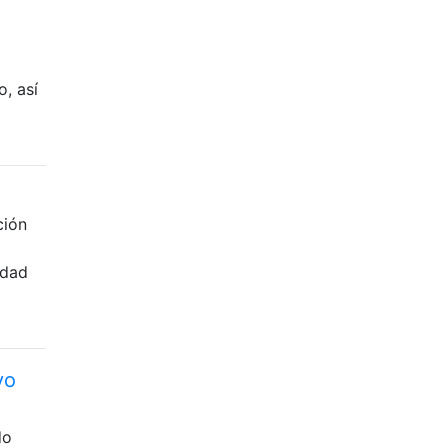
, así
ción
idad
vo
do