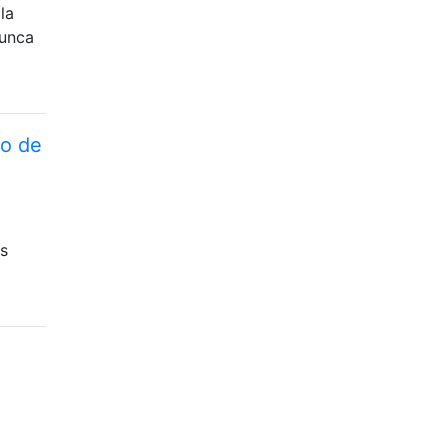
la
nunca
io de
os