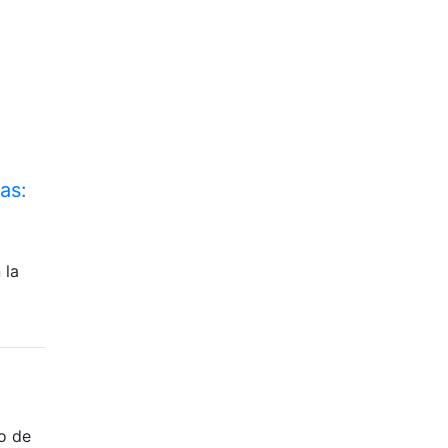
as:
 la
o de