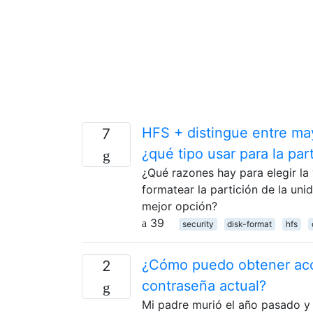
HFS + distingue entre ma
7
¿qué tipo usar para la par
¿Qué razones hay para elegir la
formatear la partición de la un
mejor opción?
39
security
disk-format
hfs
¿Cómo puedo obtener acce
2
contraseña actual?
Mi padre murió el año pasado y 