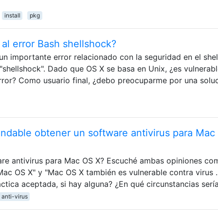
install
pkg
al error Bash shellshock?
n importante error relacionado con la seguridad en el shel
 "shellshock". Dado que OS X se basa en Unix, ¿es vulnerabl
rror? Como usuario final, ¿debo preocuparme por una solu
dable obtener un software antivirus para Mac
are antivirus para Mac OS X? Escuché ambas opiniones co
Mac OS X" y "Mac OS X también es vulnerable contra virus ..
áctica aceptada, si hay alguna? ¿En qué circunstancias serí
anti-virus