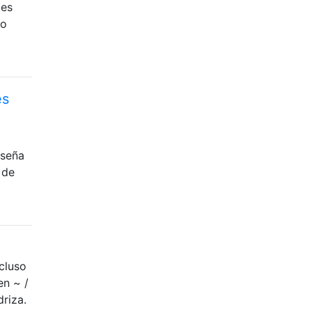
 es
to
es
aseña
 de
cluso
en ~ /
riza.