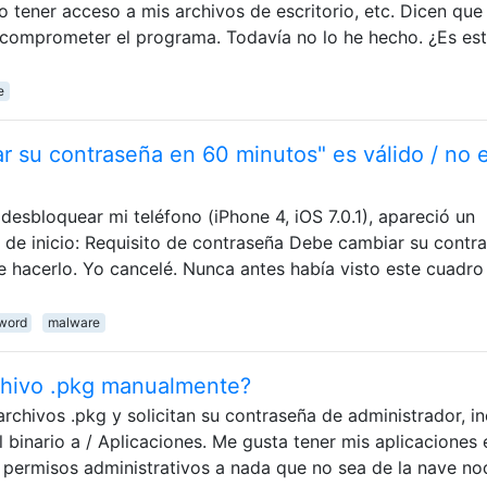
ener acceso a mis archivos de escritorio, etc. Dicen que
 comprometer el programa. Todavía no lo he hecho. ¿Es es
e
r su contraseña en 60 minutos" es válido / no 
esbloquear mi teléfono (iPhone 4, iOS 7.0.1), apareció un
a de inicio: Requisito de contraseña Debe cambiar su contr
e hacerlo. Yo cancelé. Nunca antes había visto este cuadro
word
malware
chivo .pkg manualmente?
rchivos .pkg y solicitan su contraseña de administrador, in
l binario a / Aplicaciones. Me gusta tener mis aplicaciones 
 permisos administrativos a nada que no sea de la nave nod