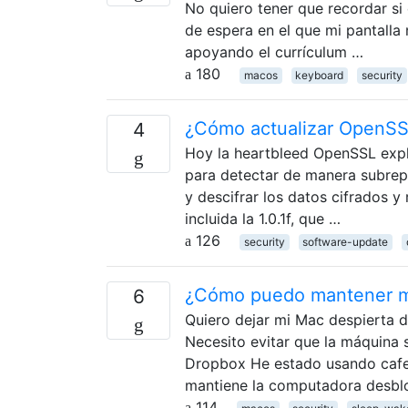
No quiero tener que recordar si 
de espera en el que mi pantalla
apoyando el currículum …
180
macos
keyboard
security
¿Cómo actualizar OpenSS
4
Hoy la heartbleed OpenSSL explo
para detectar de manera subrept
y descifrar los datos cifrados y
incluida la 1.0.1f, que …
126
security
software-update
¿Cómo puedo mantener mi
6
Quiero dejar mi Mac despierta 
Necesito evitar que la máquina 
Dropbox He estado usando cafe
mantiene la computadora desblo
114