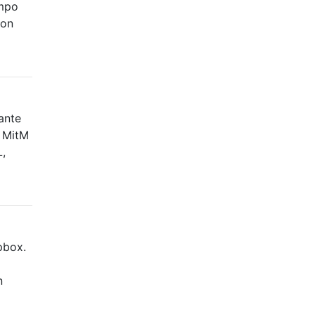
empo
ion
ante
e MitM
L,
pbox.
n