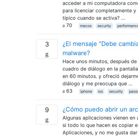
acceder a mi computadora como t
para licenciar completamente y
típico cuando se activa? …
70
macos
security
performanc
¿El mensaje "Debe cambia
3
malware?
Hace unos minutos, después de d
cuadro de diálogo en la pantall
en 60 minutos. y ofreció dejarm
diálogo y me preocupa que …
63
iphone
ios
security
pass
¿Cómo puedo abrir un ar
9
Algunas aplicaciones vienen en a
si todo lo que hacen es copiar e
Aplicaciones, y no me gusta dar