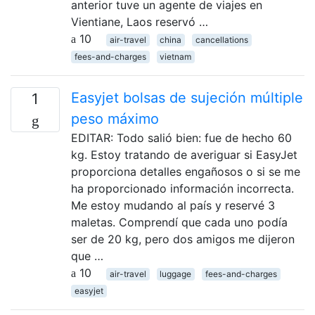
anterior tuve un agente de viajes en
Vientiane, Laos reservó …
10
air-travel
china
cancellations
fees-and-charges
vietnam
Easyjet bolsas de sujeción múltiple
1
peso máximo
EDITAR: Todo salió bien: fue de hecho 60
kg. Estoy tratando de averiguar si EasyJet
proporciona detalles engañosos o si se me
ha proporcionado información incorrecta.
Me estoy mudando al país y reservé 3
maletas. Comprendí que cada uno podía
ser de 20 kg, pero dos amigos me dijeron
que …
10
air-travel
luggage
fees-and-charges
easyjet