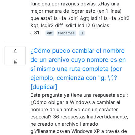
funciona por razones obvias. ¿Hay una
mejor manera de lograr esto (en 1 línea)
que esta? ls -1a ./dir1 &gt; lsdir1 ls -1a ./dir2
&gt; lsdir2 diff lsdir1 lsdir2 Gracias
31
diff
filenames
ls
¿Cómo puedo cambiar el nombre
4
de un archivo cuyo nombre es en
sí mismo una ruta completa (por
ejemplo, comienza con "g: \")?
[duplicar]
Esta pregunta ya tiene una respuesta aquí:
¿Cómo obligar a Windows a cambiar el
nombre de un archivo con un carácter
especial? 36 respuestas Inadvertidamente,
he creado un archivo llamado
g:\filename.csven Windows XP a través de