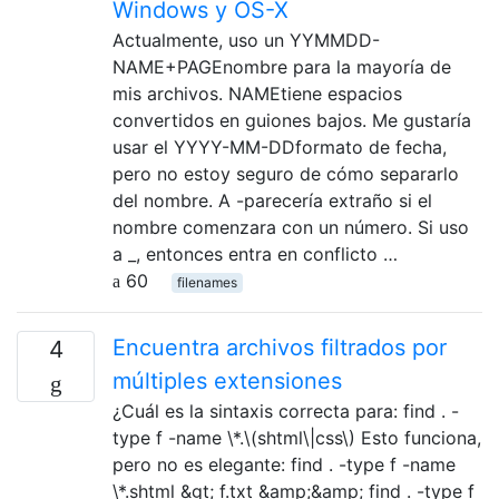
Windows y OS-X
Actualmente, uso un YYMMDD-
NAME+PAGEnombre para la mayoría de
mis archivos. NAMEtiene espacios
convertidos en guiones bajos. Me gustaría
usar el YYYY-MM-DDformato de fecha,
pero no estoy seguro de cómo separarlo
del nombre. A -parecería extraño si el
nombre comenzara con un número. Si uso
a _, entonces entra en conflicto …
60
filenames
Encuentra archivos filtrados por
4
múltiples extensiones
¿Cuál es la sintaxis correcta para: find . -
type f -name \*.\(shtml\|css\) Esto funciona,
pero no es elegante: find . -type f -name
\*.shtml &gt; f.txt &amp;&amp; find . -type f