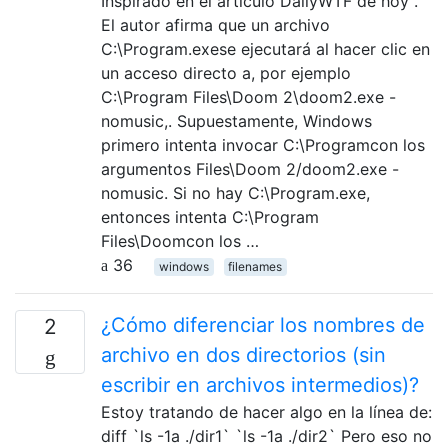
Inspirado en el artículo DailyWTF de hoy .
El autor afirma que un archivo
C:\Program.exese ejecutará al hacer clic en
un acceso directo a, por ejemplo
C:\Program Files\Doom 2\doom2.exe -
nomusic,. Supuestamente, Windows
primero intenta invocar C:\Programcon los
argumentos Files\Doom 2/doom2.exe -
nomusic. Si no hay C:\Program.exe,
entonces intenta C:\Program
Files\Doomcon los …
36
windows
filenames
¿Cómo diferenciar los nombres de
2
archivo en dos directorios (sin
escribir en archivos intermedios)?
Estoy tratando de hacer algo en la línea de:
diff `ls -1a ./dir1` `ls -1a ./dir2` Pero eso no