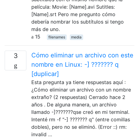
película: Movie: [Name].avi Sutitles:
[Name].srt Pero me pregunto cómo
debería nombrar los subtítulos si tengo
más de uno.
15
filenames
media
Cómo eliminar un archivo con este
3
nombre en Linux: -] ??????? q
[duplicar]
Esta pregunta ya tiene respuestas aquí :
¿Cómo eliminar un archivo con un nombre
extraño? (2 respuestas) Cerrado hace 2
años . De alguna manera, un archivo
llamado -]???????qse creó en mi terminal.
Intenté rm -f "-] ??????? q" (entre comillas
dobles), pero no se eliminó. (Error ::) rm:
invalid …