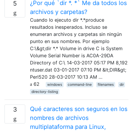
¿Por qué `dir *. *` Me da todos los
5
archivos y carpetas?
Cuando lo ejecuto dir *.*produce
resultados inesperados. Incluso se
enumeran archivos y carpetas sin ningún
punto en sus nombres. Por ejemplo
C:\&gt;dir *.* Volume in drive C is System
Volume Serial Number is AC0A-29DA
Directory of C:\ 14-03-2017 05:17 PM 8,192
ntuser.dat 03-01-2017 07:10 PM &lt;DIR&gt;
Perl520 28-03-2017 10:13 AM …
62
windows
command-line
filenames
dir
directory-listing
Qué caracteres son seguros en los
3
nombres de archivos
multiplataforma para Linux,