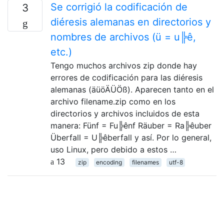
Se corrigió la codificación de
3
diéresis alemanas en directorios y
nombres de archivos (ü = u╠ê,
etc.)
Tengo muchos archivos zip donde hay
errores de codificación para las diéresis
alemanas (äüöÄÜÖß). Aparecen tanto en el
archivo filename.zip como en los
directorios y archivos incluidos de esta
manera: Fünf = Fu╠ênf Räuber = Ra╠êuber
Überfall = U╠êberfall y así. Por lo general,
uso Linux, pero debido a estos …
13
zip
encoding
filenames
utf-8