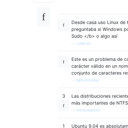
Desde casa uso Linux de t
preguntaba si Windows po
Sudo </b> o algo así
—
codeLes
Este es un problema de c
carácter válido en un nom
conjunto de caracteres re
—
salmonmoose
3
Las distribuciones recien
más importantes de NTFS
—
Atmocreations
1
Ubuntu 9.04 es absolutam