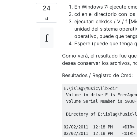
En Windows 7: ejecute cmd
24
cd en el directorio con lo
ejecutar: chkdsk / V / f [
unidad del sistema operati
operativo, puede que tenga
Espere (puede que tenga qu
Como verá, el resultado fue que
desea conservar los archivos, no
Resultados / Registro de Cmd:
E:\islag\Music\llb>dir

 Volume in drive E is FreeAgen
 Volume Serial Number is 5038-
 Directory of E:\islag\Music\l
02/02/2011  12:18 PM    <DIR> 
02/02/2011  12:18 PM    <DIR> 