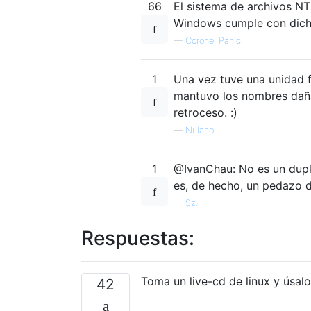
66
El sistema de archivos N
Windows cumple con dichos
—
Coronel Panic
1
Una vez tuve una unidad f
mantuvo los nombres daña
retroceso. :)
—
Nulano
1
@IvanChau: No es un dupl
es, de hecho, un pedazo d
—
Sz.
Respuestas:
Toma un live-cd de linux y úsalo
42