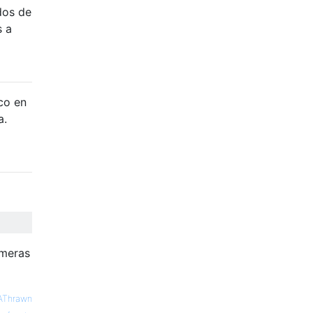
dos de
s a
co en
a.
imeras
AThrawn