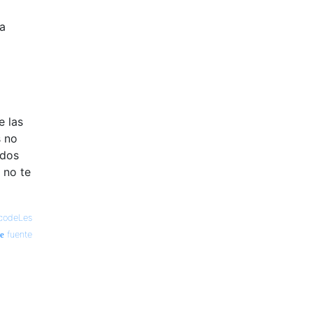
ta
e las
s no
odos
 no te
codeLes
fuente