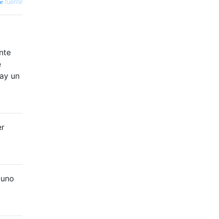
fuente
nte
e
hay un
er
guno