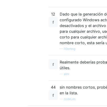
12
Dado que la generación 
configurado Windows actu
desactivados y el archivo
para cualquier archivo, u
corto para cualquier archi
nombre corto, esta sería 
—
RBerteig
Realmente deberías probar
útiles.
—
alex
44
sin nombres cortos, probé
en la lista.
—
codeLes