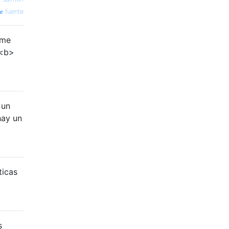
fuente
 me
 <b>
 un
hay un
ticas
s