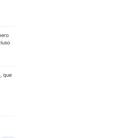
pero
cluso
, que
—
salmón