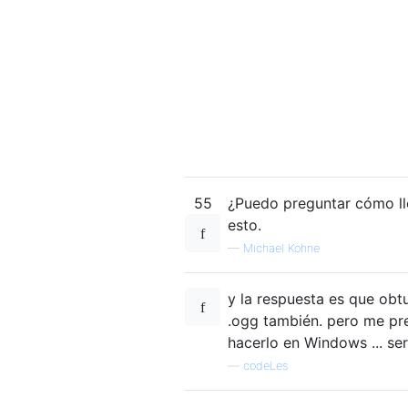
55
¿Puedo preguntar cómo ll
esto.
—
Michael Kohne
y la respuesta es que obtu
.ogg también. pero me pre
hacerlo en Windows ... se
—
codeLes