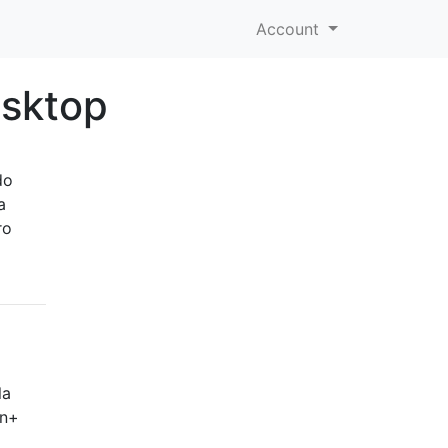
Account
esktop
do
a
ro
la
in+