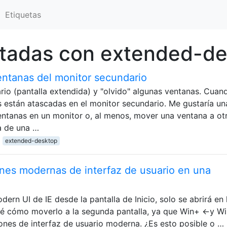
Etiquetas
etadas con extended-d
ntanas del monitor secundario
io (pantalla extendida) y "olvido" algunas ventanas. Cuan
s están atascadas en el monitor secundario. Me gustaría un
ventanas en un monitor o, al menos, mover una ventana a ot
a de una …
extended-desktop
iones modernas de interfaz de usuario en una
dern UI de IE desde la pantalla de Inicio, solo se abrirá en 
o sé cómo moverlo a la segunda pantalla, ya que Win+ ←y W
ones de interfaz de usuario moderna. ¿Es esto posible o …