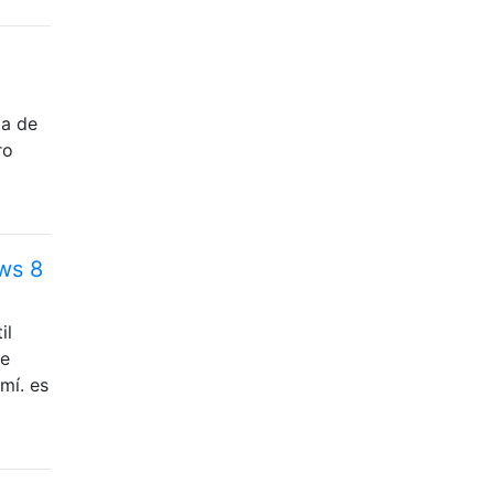
ta de
ro
ws 8
il
de
mí. es