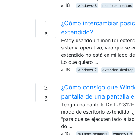
18
windows-8
multiple-monitors
¿Cómo intercambiar posic
1
extendido?
Estoy usando un monitor extendi
sistema operativo, veo que se 
extendido no está en mi lado der
Lo que quiero …
18
windows-7
extended-desktop
¿Cómo consigo que Windo
2
pantalla de una pantalla 
Tengo una pantalla Dell U2312
modo de escritorio extendido. 
"para que se ejecuten lado a lad
de …
15
multiple-monitors
windows-8