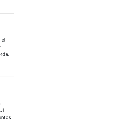
 el
r
erda.
n
UI
entos