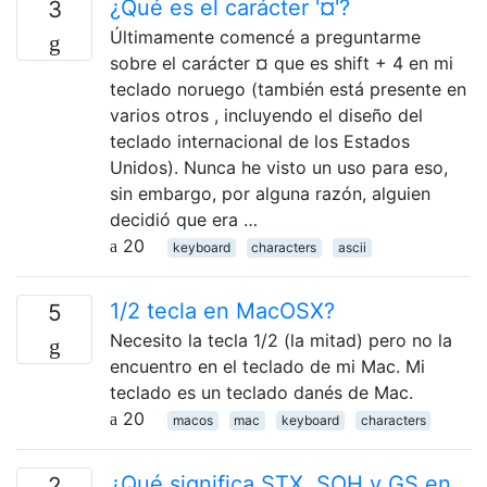
¿Qué es el carácter '¤'?
3
Últimamente comencé a preguntarme
sobre el carácter ¤ que es shift + 4 en mi
teclado noruego (también está presente en
varios otros , incluyendo el diseño del
teclado internacional de los Estados
Unidos). Nunca he visto un uso para eso,
sin embargo, por alguna razón, alguien
decidió que era …
20
keyboard
characters
ascii
1/2 tecla en MacOSX?
5
Necesito la tecla 1/2 (la mitad) pero no la
encuentro en el teclado de mi Mac. Mi
teclado es un teclado danés de Mac.
20
macos
mac
keyboard
characters
¿Qué significa STX, SOH y GS en
2