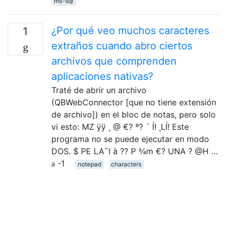
ms-sql
¿Por qué veo muchos caracteres
1
extraños cuando abro ciertos
archivos que comprenden
aplicaciones nativas?
Traté de abrir un archivo
(QBWebConnector [que no tiene extensión
de archivo]) en el bloc de notas, pero solo
vi esto: MZ ÿÿ ¸ @ €? º? ´ Í! ¸LÍ! Este
programa no se puede ejecutar en modo
DOS. $ PE LA˜I à ?? P ¾m €? UNA ? @H …
-1
notepad
characters