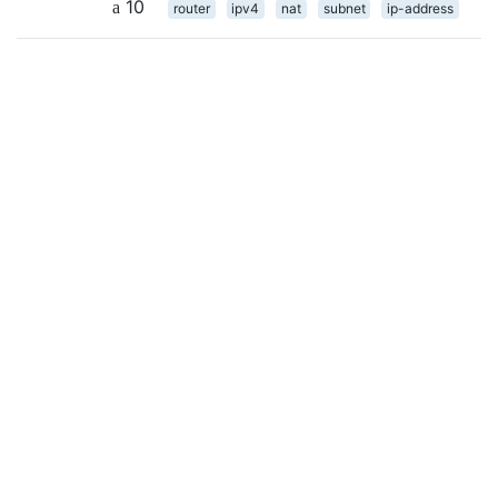
10
router
ipv4
nat
subnet
ip-address