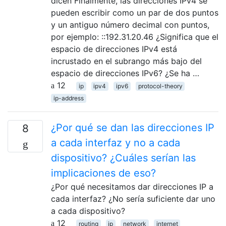
dicen Finalmente, las direcciones IPv4 se
pueden escribir como un par de dos puntos
y un antiguo número decimal con puntos,
por ejemplo: ::192.31.20.46 ¿Significa que el
espacio de direcciones IPv4 está
incrustado en el subrango más bajo del
espacio de direcciones IPv6? ¿Se ha …
12
ip
ipv4
ipv6
protocol-theory
ip-address
¿Por qué se dan las direcciones IP
8
a cada interfaz y no a cada
dispositivo? ¿Cuáles serían las
implicaciones de eso?
¿Por qué necesitamos dar direcciones IP a
cada interfaz? ¿No sería suficiente dar uno
a cada dispositivo?
12
routing
ip
network
internet