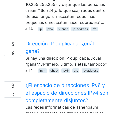
10.255.255.255) y dejar que las personas
creen /16o /24(o lo que sea) redes dentro
de ese rango si necesitan redes más
pequeñas o necesitan hacer subredes? …
14
ip
ipv4
subnet
ip-address
rfc
Dirección IP duplicada: ¿cuál
5
gana?
Si hay una dirección IP duplicada, ¿cuál
"gana"? ¿Primero, último, aletas, tampoco?
14
ipv4
dhcp
ipv6
arp
ip-address
¿El espacio de direcciones IPv6 y
3
el espacio de direcciones IPv4 son
completamente disjuntos?
Las redes informáticas de Tanenbaum