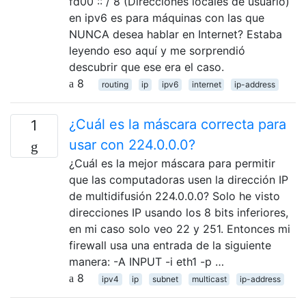
fd00 :: / 8 (Direcciones locales de usuario)
en ipv6 es para máquinas con las que
NUNCA desea hablar en Internet? Estaba
leyendo eso aquí y me sorprendió
descubrir que ese era el caso.
8
routing
ip
ipv6
internet
ip-address
¿Cuál es la máscara correcta para
1
usar con 224.0.0.0?
¿Cuál es la mejor máscara para permitir
que las computadoras usen la dirección IP
de multidifusión 224.0.0.0? Solo he visto
direcciones IP usando los 8 bits inferiores,
en mi caso solo veo 22 y 251. Entonces mi
firewall usa una entrada de la siguiente
manera: -A INPUT -i eth1 -p …
8
ipv4
ip
subnet
multicast
ip-address