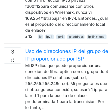
como mi dirección IPv6 privada
fd00::12para comunicarse con otros
dispositivos en Wireshark, nunca vi
169.254/16trabajar en IPv4. Entonces, ¿cuál
es el propósito del direccionamiento local
de enlace?
12
ip
ipv4
ipv6
ip-address
ip-link-local
Uso de direcciones IP del grupo de
3
IP proporcionado por ISP
Mi ISP dice que puede proporcionar una
conexión de fibra óptica con un grupo de 4
direcciones IP estáticas (subred,
255.255.255.248creo). Mi pregunta es que
si obtengo esa conexión, se usará 1 ip para
la red 1 para la puerta de enlace
predeterminada 1 para la transmisión. Por
lo tanto, …