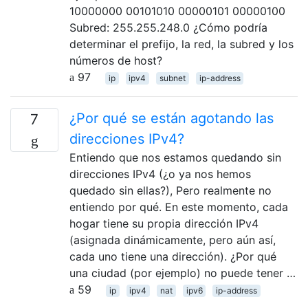
10000000 00101010 00000101 00000100
Subred: 255.255.248.0 ¿Cómo podría
determinar el prefijo, la red, la subred y los
números de host?
97
ip
ipv4
subnet
ip-address
¿Por qué se están agotando las
7
direcciones IPv4?
Entiendo que nos estamos quedando sin
direcciones IPv4 (¿o ya nos hemos
quedado sin ellas?), Pero realmente no
entiendo por qué. En este momento, cada
hogar tiene su propia dirección IPv4
(asignada dinámicamente, pero aún así,
cada uno tiene una dirección). ¿Por qué
una ciudad (por ejemplo) no puede tener …
59
ip
ipv4
nat
ipv6
ip-address