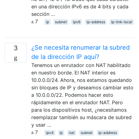
en una dirección IPv6 es de 4 bits y cada
sección …
7
ip
subnet
ipv6
ip-address
ip-link-local
¿Se necesita renumerar la subred
3
de la dirección IP aquí?
Tenemos un enrutador con NAT habilitado
en nuestro borde. El NAT interior es
10.0.0.0/24. Ahora, nos estamos quedando
sin bloques de IP y deseamos cambiar esto
a 10.0.0.0/22. Podemos hacer esto
rápidamente en el enrutador NAT. Pero
para los dispositivos host, ¿necesitamos
reemplazar también su máscara de subred
y usar …
7
ipv4
ip
nat
subnet
ip-address