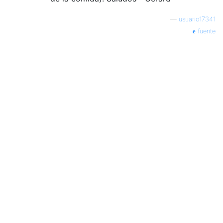
—
usuario17341
fuente