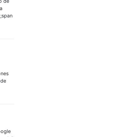
o de
a
t;span
ones
 de
oogle