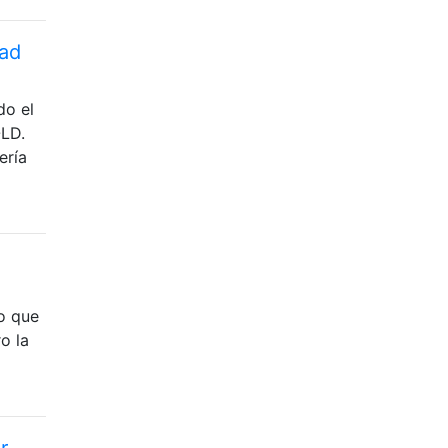
dad
do el
-LD.
ería
lo que
o la
r