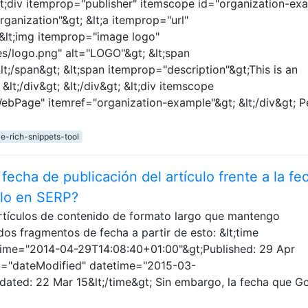
lt;div itemprop="publisher" itemscope id="organization-ex
ganization"&gt; &lt;a itemprop="url"
 &lt;img itemprop="image logo"
s/logo.png" alt="LOGO"&gt; &lt;span
/span&gt; &lt;span itemprop="description"&gt;This is an
lt;/div&gt; &lt;/div&gt; &lt;div itemscope
ebPage" itemref="organization-example"&gt; &lt;/div&gt; P
e-rich-snippets-tool
fecha de publicación del artículo frente a la fe
ulo en SERP?
artículos de contenido de formato largo que mantengo
dos fragmentos de fecha a partir de esto: &lt;time
time="2014-04-29T14:08:40+01:00"&gt;Published: 29 Apr
rop="dateModified" datetime="2015-03-
ated: 22 Mar 15&lt;/time&gt; Sin embargo, la fecha que G