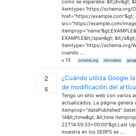
como se esperaba: &lt;div&gt; &
itemtype="https://schema.org/Or
href="https://example.com"&gt;
src="https://example.com/image
itemprop="name"&gt;EXAMPLE&lt;
EXAMPLE&lt;/span&gt; &lt;/a&gt; &
itemtype="https://schema.org/W
cuando …
13
schema.org
microdata
googl
¿Cuándo utiliza Google la 
2
de modificación del artíc
Tengo un sitio web con varios 
actualizados. La página genera 
itemprop="datePublished" date
14&lt;/time&gt; &lt;time itemp
22T14:59:33+00:00"&gt;Last Upd
muestra en los SERPS es …