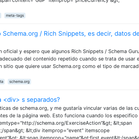
meta-tags
 Schema.org / Rich Snippets, es decir, datos d
 oficial y espero que algunos Rich Snippets / Schema Gur
adecuado del contenido repetido cuando se trata de usar e
 sitio que quiere usar Schema.org como el tipo de marcad
ta
schema.org
a <div> s separados?
as de schema.org, y me gustaría vincular varias de las c
ntes de la página web. Esto funciona cuando los especific
itemtype="http://schema.org/ExerciseAction"&gt; &lt;span
;/span&gt; &lt;div itemprop="event" itemscope
nt"&gt; &lt;span itemprop="name"&gt;first event&lt;/span&g