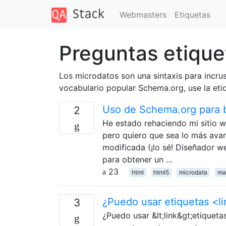
Webmasters
Etiquetas
Preguntas etique
Los microdatos son una sintaxis para incru
vocabulario popular Schema.org, use la eti
Uso de Schema.org para b
2
He estado rehaciendo mi sitio w
pero quiero que sea lo más avan
modificada (¡lo sé! Diseñador web
para obtener un …
23
html
html5
microdata
ma
¿Puedo usar etiquetas <
3
¿Puedo usar &lt;link&gt;etiquet