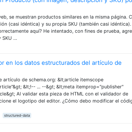
web, se muestran productos similares en la misma página. 
ión (casi idéntica) y su propia SKU (también casi idéntica).
rectamente aquí? He intentado, con fines de prueba, agre
 y SKU …
r en los datos estructurados del artículo de
e artículo de schema.org: &lt;article itemscope
cle"&gt; &lt;!-- ... --&gt; &lt;meta itemprop="publisher"
cle&gt; Al validar esta pieza de HTML con el validador de
ione el logotipo del editor. ¿Cómo debo modificar el códi
structured-data