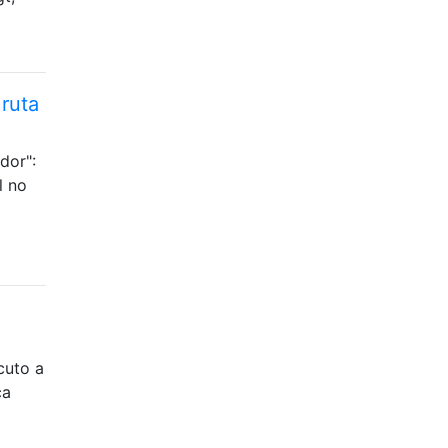
ruta
dor":
l no
cuto a
ca