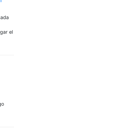
Cada
gar el
go