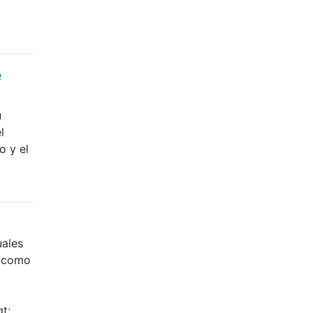
e
u
l
o y el
uales
o como
t;