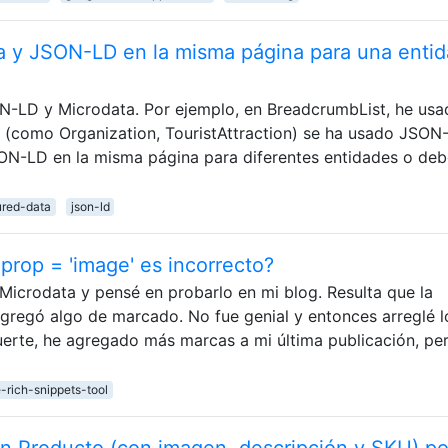
 y JSON-LD en la misma página para una enti
ON-LD y Microdata. Por ejemplo, en BreadcrumbList, he usa
 (como Organization, TouristAttraction) se ha usado JSON
N-LD en la misma página para diferentes entidades o deb
ured-data
json-ld
rop = 'image' es incorrecto?
icrodata y pensé en probarlo en mi blog. Resulta que la
agregó algo de marcado. No fue genial y entonces arreglé 
suerte, he agregado más marcas a mi última publicación, per
-rich-snippets-tool
un Producto (con imagen, descripción y SKU) po