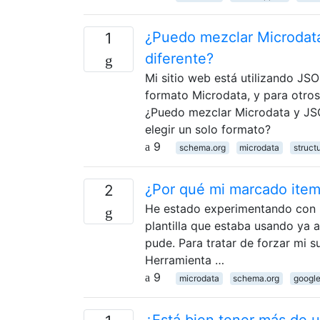
¿Puedo mezclar Microdata
1
diferente?
Mi sitio web está utilizando JS
formato Microdata, y para otros
¿Puedo mezclar Microdata y JSO
elegir un solo formato?
9
schema.org
microdata
struct
¿Por qué mi marcado itemp
2
He estado experimentando con M
plantilla que estaba usando ya 
pude. Para tratar de forzar mi 
Herramienta …
9
microdata
schema.org
google
¿Está bien tener más de 