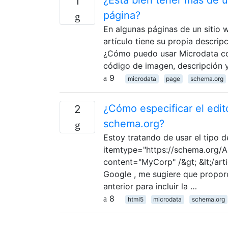
1
página?
En algunas páginas de un sitio 
artículo tiene su propia descripc
¿Cómo puedo usar Microdata cor
código de imagen, descripción
9
microdata
page
schema.org
¿Cómo especificar el edito
2
schema.org?
Estoy tratando de usar el tipo d
itemtype="https://schema.org/Arti
content="MyCorp" /&gt; &lt;/arti
Google , me sugiere que proporc
anterior para incluir la …
8
html5
microdata
schema.org