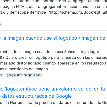
 encontré información contradictoria. Al agregar el marcad
 página HTML, quiero agregar información canónica en un
lt;div itemscope itemtype="http://schema.org/Book"&gt; &l
a
e la imagen cuando use el logotipo / imagen de
rrectas de la imagen cuando se usa Schema.org's logo/
)? Quiero crear un logotipo para la marca con las dimensi
emasiado distorsionado cuando aparezca en los resultados
las dimensiones de imagen …
ta
google-rich-snippets-tool
 'logo.itemtype tiene un valor no válido' en la
 datos estructurados de Google
s de la Herramienta de prueba de datos estructurados de G