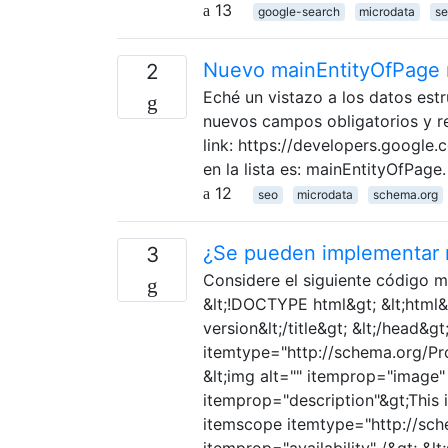
13
google-search
microdata
se
Nuevo mainEntityOfPage r
2
Eché un vistazo a los datos est
nuevos campos obligatorios y r
link: https://developers.google
en la lista es: mainEntityOfPag
12
seo
microdata
schema.org
¿Se pueden implementar 
3
Considere el siguiente código 
&lt;!DOCTYPE html&gt; &lt;html&g
version&lt;/title&gt; &lt;/head&g
itemtype="http://schema.org/Pr
&lt;img alt="" itemprop="image" 
itemprop="description"&gt;This i
itemscope itemtype="http://sche
itemprop="availability" /&gt; &