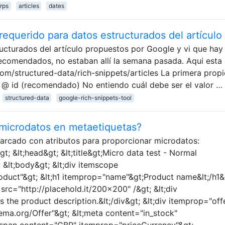
rps
articles
dates
equerido para datos estructurados del artículo
ructurados del artículo propuestos por Google y vi que hay
ecomendados, no estaban allí la semana pasada. Aqui esta 
.com/structured-data/rich-snippets/articles La primera prop
e. @ id (recomendado) No entiendo cuál debe ser el valor …
structured-data
google-rich-snippets-tool
microdatos en metaetiquetas?
marcado con atributos para proporcionar microdatos:
t; &lt;head&gt; &lt;title&gt;Micro data test - Normal
t; &lt;body&gt; &lt;div itemscope
oduct"&gt; &lt;h1 itemprop="name"&gt;Product name&lt;/h1&
src="http://placehold.it/200x200" /&gt; &lt;div
s the product description.&lt;/div&gt; &lt;div itemprop="off
ma.org/Offer"&gt; &lt;meta content="in_stock"
lt;span content="GBP" itemprop="priceCurrency"&gt;