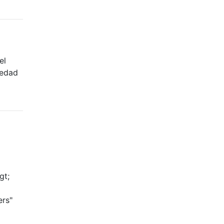
el
iedad
gt;
ers"