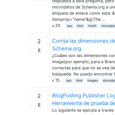
respuesta a esta pregunta, pero
microdatos de Schema.org a una
etiqueta de enlace como esta: &
itemprop="name"&gt;The …
20
seo
html
html5
microdat
Corrija las dimensiones d
2
Schema.org
¿Cuáles son las dimensiones co
image(por ejemplo, para a Brand
correctas para que no se vea d
búsqueda. No puedo encontrar 
15
seo
html
images
microda
BlogPosting Publisher Logo
2
Herramienta de prueba de
Lo siguiente se ejecuta a travé