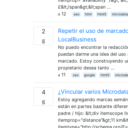
£&lt;/span&gt;&lt;span …
12
seo
html
html5
microdata
Repetir el uso de marcado
2
LocalBusiness
No puedo encontrar la redacción
puedan darme una idea del uso 
marcado. Estoy construyendo un
propietario desea tanto …
11
seo
google
html5
microda
¿Vincular varios Microdat
4
Estoy agregando marcas semántic
están en partes bastante difere
padre / hijo: &lt;div itemscope 
itemprop="distance"&gt;11 km&lt
itemtype="http://schema.org/Eve