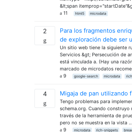
&lt;span itemprop="startDate"&gt
11
html5
microdata
Para los fragmentos enriq
2
de exploración debe ser 
Un sitio web tiene la siguiente
Servicios &gt; Persecución de a
está vinculada a. (Hay una razón
marcado de microdatos recome
9
google-search
microdata
ric
Migaja de pan utilizando
4
Tengo problemas para implemen
schema.org. Cuando construyo m
través de la herramienta de prue
pero no se muestra en la vista 
9
microdata
rich-snippets
brea