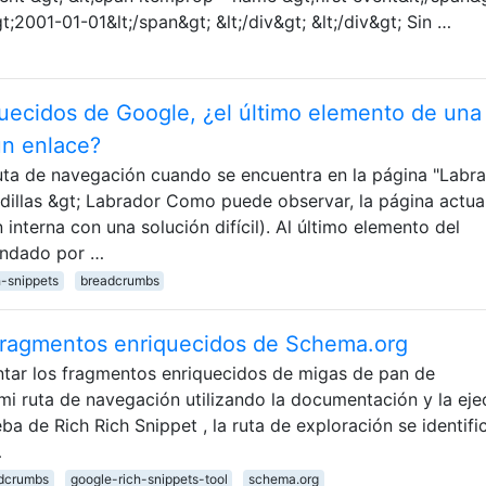
;2001-01-01&lt;/span&gt; &lt;/div&gt; &lt;/div&gt; Sin …
uecidos de Google, ¿el último elemento de una 
un enlace?
 ruta de navegación cuando se encuentra en la página "Labra
rdillas &gt; Labrador Como puede observar, la página actua
 interna con una solución difícil). Al último elemento del
ndado por …
h-snippets
breadcrumbs
 fragmentos enriquecidos de Schema.org
tar los fragmentos enriquecidos de migas de pan de
i ruta de navegación utilizando la documentación y la eje
ba de Rich Rich Snippet , la ruta de exploración se identifi
…
dcrumbs
google-rich-snippets-tool
schema.org