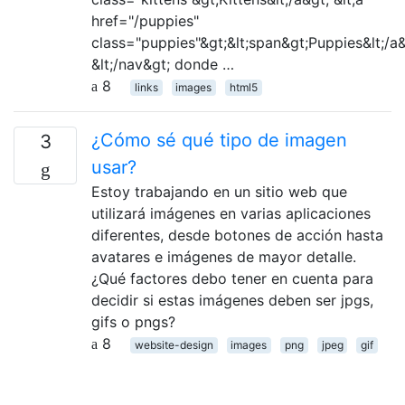
href="/puppies"
class="puppies"&gt;&lt;span&gt;Puppies&lt;/a&
&lt;/nav&gt; donde …
8
links
images
html5
¿Cómo sé qué tipo de imagen
3
usar?
Estoy trabajando en un sitio web que
utilizará imágenes en varias aplicaciones
diferentes, desde botones de acción hasta
avatares e imágenes de mayor detalle.
¿Qué factores debo tener en cuenta para
decidir si estas imágenes deben ser jpgs,
gifs o pngs?
8
website-design
images
png
jpeg
gif