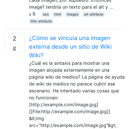
image1 tendría un texto para el alt y …
8
seo
html
images
alt-attribute
title-attribute
¿Cómo se vincula una imagen
2
externa desde un sitio de Wiki
Wiki?
¿Cuál es la sintaxis para mostrar una
imagen alojada externamente en una
página wiki de medios? La página de ayuda
de wiki de medios no parece cubrir ese
escenario. He intentado varias cosas que
no funcionan:
[http://example.com/image.jpg]
[[File:http://example.com/image.jpg]]
&lt;img
src="http://example.com/image.jpg"&gt;