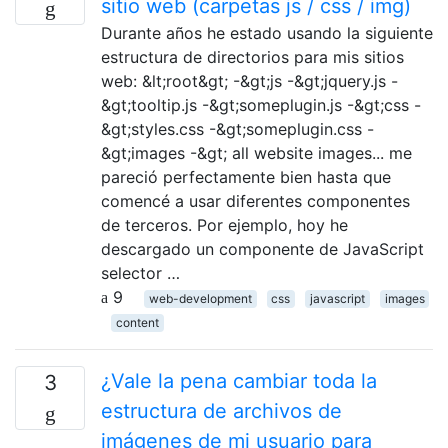
sitio web (carpetas js / css / img)
Durante años he estado usando la siguiente
estructura de directorios para mis sitios
web: &lt;root&gt; -&gt;js -&gt;jquery.js -
&gt;tooltip.js -&gt;someplugin.js -&gt;css -
&gt;styles.css -&gt;someplugin.css -
&gt;images -&gt; all website images... me
pareció perfectamente bien hasta que
comencé a usar diferentes componentes
de terceros. Por ejemplo, hoy he
descargado un componente de JavaScript
selector …
9
web-development
css
javascript
images
content
¿Vale la pena cambiar toda la
3
estructura de archivos de
imágenes de mi usuario para