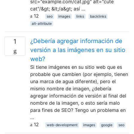
src="example.com/cat.jpg" alt="cute
cat"/&gt; &lt;/a&gt; así …
12
seo
images
links
backlinks
alt-attribute
¿Debería agregar información de
1
versión a las imágenes en su sitio
web?
Si tiene imágenes en su sitio web que es
probable que cambien (por ejemplo, tienen
una marca de agua diferente), pero el
mismo nombre de imagen, ¿debería
agregar información de versión al final del
nombre de la imagen, o esto sería malo
para fines de SEO? Tengo un problema en
…
12
web-development
images
google
seo