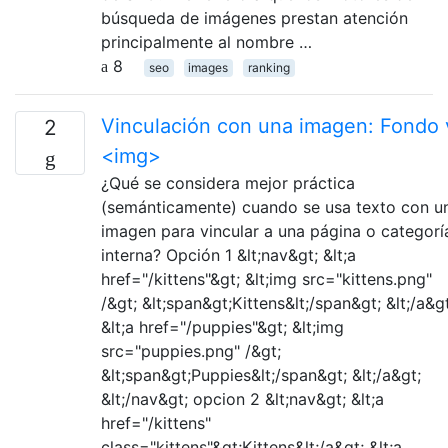
búsqueda de imágenes prestan atención
principalmente al nombre …
8
seo
images
ranking
Vinculación con una imagen: Fondo 
2
<img>
¿Qué se considera mejor práctica
(semánticamente) cuando se usa texto con u
imagen para vincular a una página o categorí
interna? Opción 1 &lt;nav&gt; &lt;a
href="/kittens"&gt; &lt;img src="kittens.png"
/&gt; &lt;span&gt;Kittens&lt;/span&gt; &lt;/a&gt
&lt;a href="/puppies"&gt; &lt;img
src="puppies.png" /&gt;
&lt;span&gt;Puppies&lt;/span&gt; &lt;/a&gt;
&lt;/nav&gt; opcion 2 &lt;nav&gt; &lt;a
href="/kittens"
class="kittens"&gt;Kittens&lt;/a&gt; &lt;a