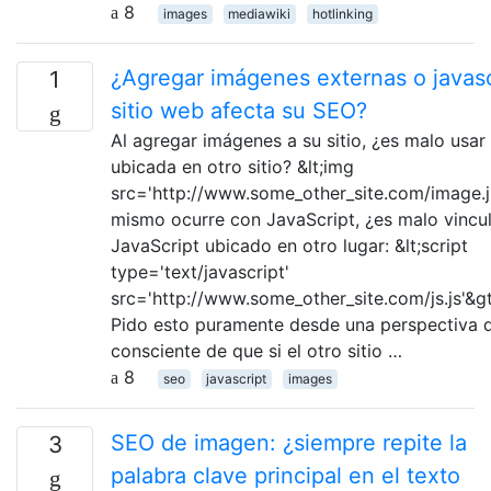
8
images
mediawiki
hotlinking
¿Agregar imágenes externas o javasc
1
sitio web afecta su SEO?
Al agregar imágenes a su sitio, ¿es malo usa
ubicada en otro sitio? &lt;img
src='http://www.some_other_site.com/image.j
mismo ocurre con JavaScript, ¿es malo vincul
JavaScript ubicado en otro lugar: &lt;script
type='text/javascript'
src='http://www.some_other_site.com/js.js'&gt;
Pido esto puramente desde una perspectiva 
consciente de que si el otro sitio …
8
seo
javascript
images
SEO de imagen: ¿siempre repite la
3
palabra clave principal en el texto