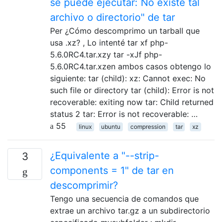
se puede ejecutar: No existe tal
archivo o directorio" de tar
Per ¿Cómo descomprimo un tarball que
usa .xz? , Lo intenté tar xf php-
5.6.0RC4.tar.xzy tar -xJf php-
5.6.0RC4.tar.xzen ambos casos obtengo lo
siguiente: tar (child): xz: Cannot exec: No
such file or directory tar (child): Error is not
recoverable: exiting now tar: Child returned
status 2 tar: Error is not recoverable: …
55
linux
ubuntu
compression
tar
xz
¿Equivalente a "--strip-
3
components = 1" de tar en
descomprimir?
Tengo una secuencia de comandos que
extrae un archivo tar.gz a un subdirectorio