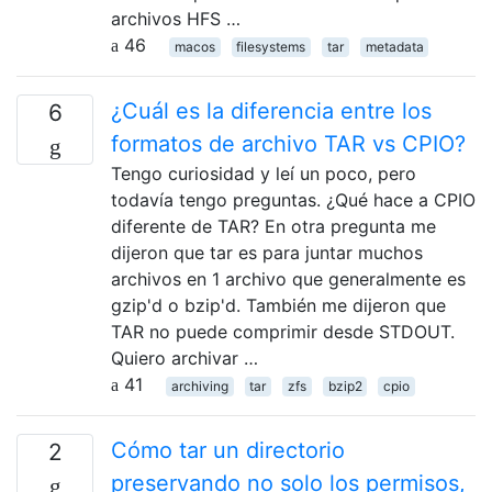
archivos HFS …
46
macos
filesystems
tar
metadata
¿Cuál es la diferencia entre los
6
formatos de archivo TAR vs CPIO?
Tengo curiosidad y leí un poco, pero
todavía tengo preguntas. ¿Qué hace a CPIO
diferente de TAR? En otra pregunta me
dijeron que tar es para juntar muchos
archivos en 1 archivo que generalmente es
gzip'd o bzip'd. También me dijeron que
TAR no puede comprimir desde STDOUT.
Quiero archivar …
41
archiving
tar
zfs
bzip2
cpio
Cómo tar un directorio
2
preservando no solo los permisos,