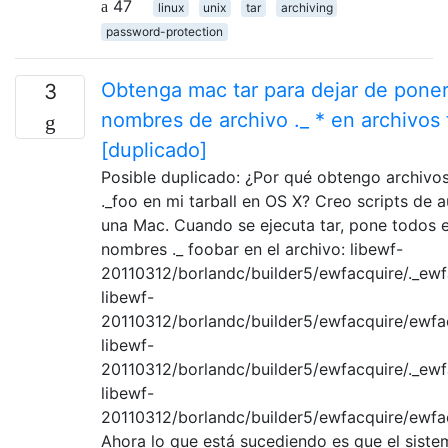
47
linux
unix
tar
archiving
password-protection
Obtenga mac tar para dejar de pone
3
nombres de archivo ._ * en archivos 
[duplicado]
Posible duplicado: ¿Por qué obtengo archiv
._foo en mi tarball en OS X? Creo scripts de 
una Mac. Cuando se ejecuta tar, pone todos 
nombres ._ foobar en el archivo: libewf-
20110312/borlandc/builder5/ewfacquire/._ewf
libewf-
20110312/borlandc/builder5/ewfacquire/ewfa
libewf-
20110312/borlandc/builder5/ewfacquire/._ewf
libewf-
20110312/borlandc/builder5/ewfacquire/ewfa
Ahora lo que está sucediendo es que el siste