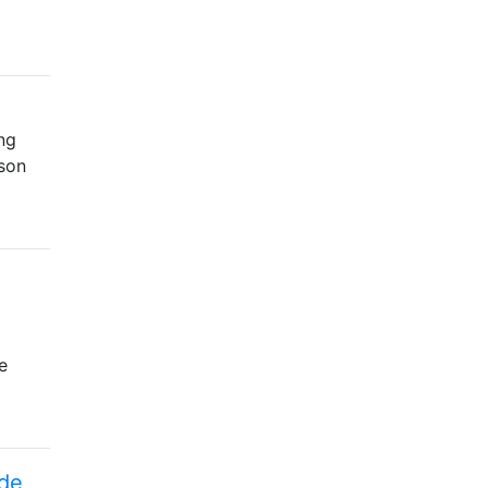
ng
son
e
 de