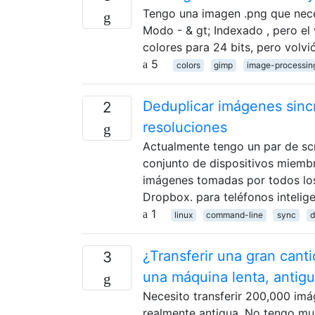
Tengo una imagen .png que neces
Modo - & gt; Indexado , pero el
colores para 24 bits, pero volv
5
colors
gimp
image-processin
Deduplicar imágenes sincr
2
resoluciones
Actualmente tengo un par de scr
conjunto de dispositivos miembro
imágenes tomadas por todos los
Dropbox. para teléfonos intelig
1
linux
command-line
sync
d
¿Transferir una gran cant
3
una máquina lenta, antigu
Necesito transferir 200,000 im
realmente antigua. No tengo muc