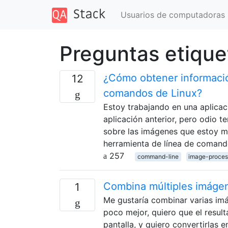
Usuarios de computadoras
Preguntas etiqu
¿Cómo obtener informació
12
comandos de Linux?
Estoy trabajando en una aplica
aplicación anterior, pero odio t
sobre las imágenes que estoy m
herramienta de línea de coman
257
command-line
image-proces
Combina múltiples imáge
1
Me gustaría combinar varias im
poco mejor, quiero que el result
pantalla, y quiero convertirlas 