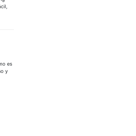
cil,
imo es
ño y