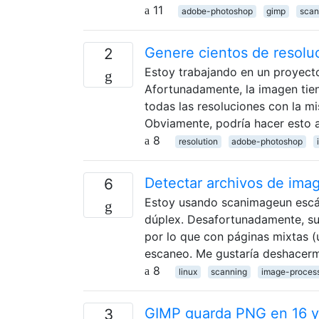
11
adobe-photoshop
gimp
scan
Genere cientos de resoluc
2
Estoy trabajando en un proyecto
Afortunadamente, la imagen tien
todas las resoluciones con la m
Obviamente, podría hacer esto
8
resolution
adobe-photoshop
Detectar archivos de ima
6
Estoy usando scanimageun esc
dúplex. Desafortunadamente, su
por lo que con páginas mixtas (u
escaneo. Me gustaría deshacer
8
linux
scanning
image-proces
GIMP guarda PNG en 16 y 
3