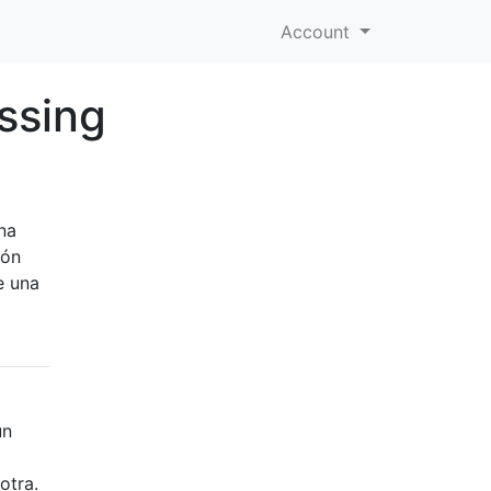
Account
ssing
e
na
ión
e una
un
otra.