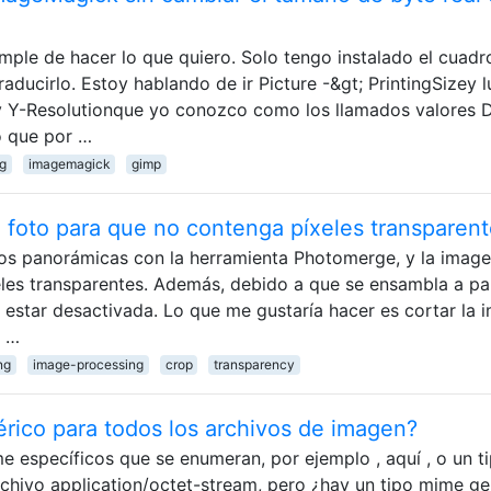
ple de hacer lo que quiero. Solo tengo instalado el cuadr
raducirlo. Estoy hablando de ir Picture -&gt; PrintingSizey 
ny Y-Resolutionque yo conozco como los llamados valores D
o que por …
g
imagemagick
gimp
 foto para que no contenga píxeles transparen
tos panorámicas con la herramienta Photomerge, y la imag
les transparentes. Además, debido a que se ensambla a par
e estar desactivada. Lo que me gustaría hacer es cortar la
o …
ng
image-processing
crop
transparency
rico para todos los archivos de imagen?
e específicos que se enumeran, por ejemplo , aquí , o un t
chivo application/octet-stream, pero ¿hay un tipo mime ge