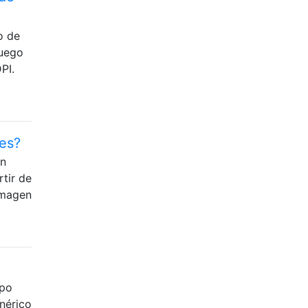
o de
luego
PI.
tes?
en
tir de
 imagen
ipo
nérico