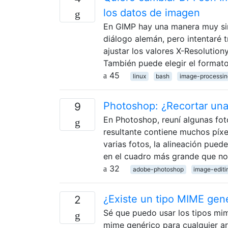
los datos de imagen
En GIMP hay una manera muy sim
diálogo alemán, pero intentaré t
ajustar los valores X-Resolutio
También puede elegir el format
45
linux
bash
image-processin
Photoshop: ¿Recortar una
9
En Photoshop, reuní algunas fo
resultante contiene muchos píxe
varias fotos, la alineación pued
en el cuadro más grande que n
32
adobe-photoshop
image-editi
¿Existe un tipo MIME gené
2
Sé que puedo usar los tipos mim
mime genérico para cualquier ar