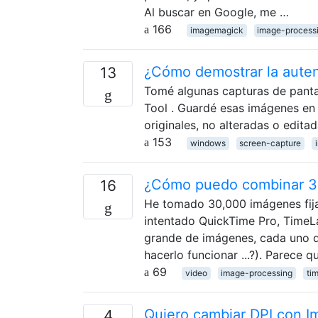
Al buscar en Google, me …
166
imagemagick
image-process
¿Cómo demostrar la auten
13
Tomé algunas capturas de panta
Tool . Guardé esas imágenes en
originales, no alteradas o edi
153
windows
screen-capture
¿Cómo puedo combinar 30
16
He tomado 30,000 imágenes fija
intentado QuickTime Pro, TimeL
grande de imágenes, cada uno 
hacerlo funcionar ...?). Parece 
69
video
image-processing
ti
Quiero cambiar DPI con I
4