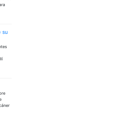
ara
e su
ntes
lí
pre
e
cáner