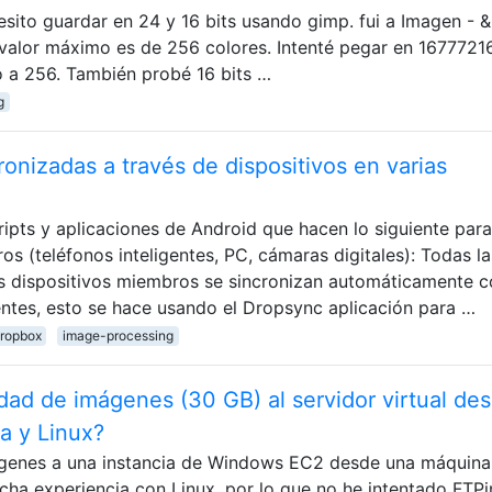
ito guardar en 24 y 16 bits usando gimp. fui a Imagen - &
 valor máximo es de 256 colores. Intenté pegar en 1677721
ió a 256. También probé 16 bits …
g
onizadas a través de dispositivos en varias
ipts y aplicaciones de Android que hacen lo siguiente para
s (teléfonos inteligentes, PC, cámaras digitales): Todas la
 dispositivos miembros se sincronizan automáticamente c
entes, esto se hace usando el Dropsync aplicación para …
ropbox
image-processing
idad de imágenes (30 GB) al servidor virtual de
a y Linux?
ágenes a una instancia de Windows EC2 desde una máquina
ha experiencia con Linux, por lo que no he intentado FTP