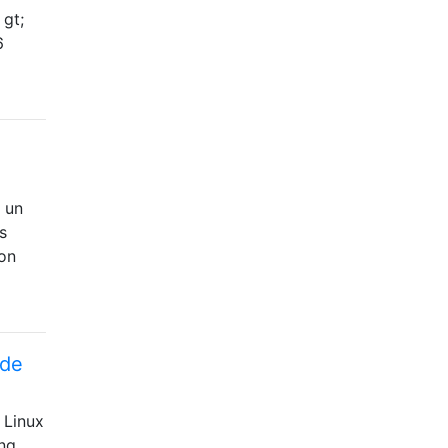
 gt;
6
 un
s
on
sde
 Linux
ing