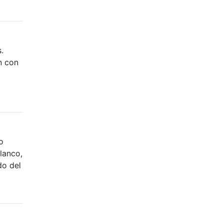
.
n con
o
lanco,
do del