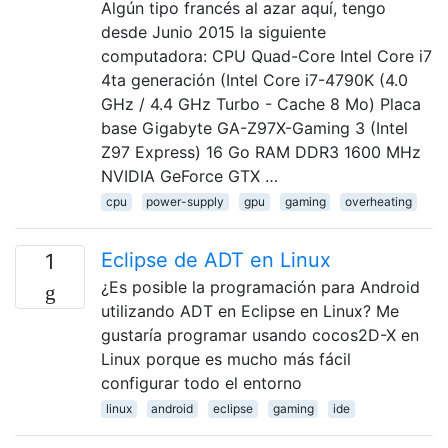
Algún tipo francés al azar aquí, tengo
desde Junio ​​2015 la siguiente
computadora: CPU Quad-Core Intel Core i7
4ta generación (Intel Core i7-4790K (4.0
GHz / 4.4 GHz Turbo - Cache 8 Mo) Placa
base Gigabyte GA-Z97X-Gaming 3 (Intel
Z97 Express) 16 Go RAM DDR3 1600 MHz
NVIDIA GeForce GTX …
cpu
power-supply
gpu
gaming
overheating
Eclipse de ADT en Linux
1
¿Es posible la programación para Android
utilizando ADT en Eclipse en Linux? Me
gustaría programar usando cocos2D-X en
Linux porque es mucho más fácil
configurar todo el entorno
linux
android
eclipse
gaming
ide