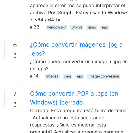
aparece el error "no se pudo interpretar el
archivo PostScript". Estoy usando Windows
7 x64 / 64-bit …
33
windows-7
64-bit
gimp
eps
¿Cómo convertir imágenes .jpg a
6
.eps?
¿Cómo puedo convertir una imagen .jpg en
un .eps?
14
images
jpeg
eps
image-conversion
Cómo convertir .PDF a .eps (en
7
Windows) [cerrado]
Cerrado. Esta pregunta está fuera de tema
. Actualmente no está aceptando
respuestas. ¿Quieres mejorar esta
pregunta? Actualice la pregunta para que