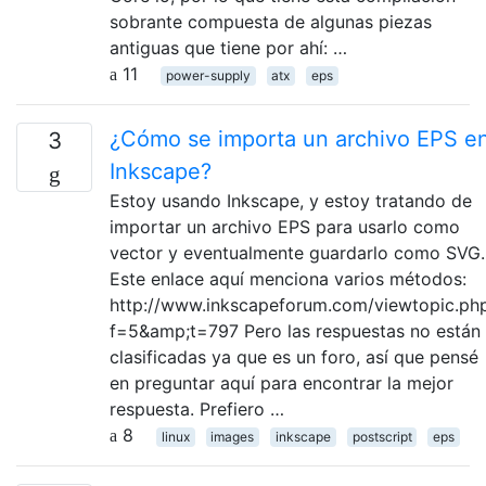
sobrante compuesta de algunas piezas
antiguas que tiene por ahí: …
11
power-supply
atx
eps
¿Cómo se importa un archivo EPS e
3
Inkscape?
Estoy usando Inkscape, y estoy tratando de
importar un archivo EPS para usarlo como
vector y eventualmente guardarlo como SVG.
Este enlace aquí menciona varios métodos:
http://www.inkscapeforum.com/viewtopic.ph
f=5&amp;t=797 Pero las respuestas no están
clasificadas ya que es un foro, así que pensé
en preguntar aquí para encontrar la mejor
respuesta. Prefiero …
8
linux
images
inkscape
postscript
eps