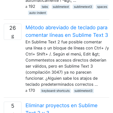
automáticamente ! -&gt; …
192
tabs
sublimetext
sublimetext3
spaces
auto-indent
Método abreviado de teclado para
26
comentar líneas en Sublime Text 3
En Sublime Text 2 fue posible comentar
una línea o un bloque de líneas con Ctrl+ /y
Ctrl+ Shift+ /. Según el menú, Edit &gt;
Commentestos accesos directos deberían
ser válidos, pero en Sublime Text 3
(compilación 3047) ya no parecen
funcionar. ¿Alguien sabe los atajos de
teclado predeterminados correctos …
170
keyboard-shortcuts
sublimetext3
Eliminar proyectos en Sublime
5
Text 2 y 3