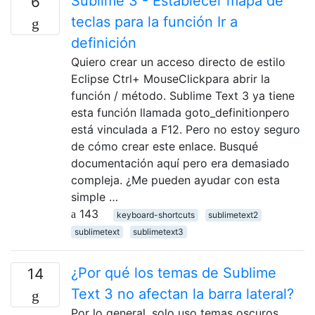
Sublime 3 - Establecer mapa de
6
teclas para la función Ir a
definición
Quiero crear un acceso directo de estilo
Eclipse Ctrl+ MouseClickpara abrir la
función / método. Sublime Text 3 ya tiene
esta función llamada goto_definitionpero
está vinculada a F12. Pero no estoy seguro
de cómo crear este enlace. Busqué
documentación aquí pero era demasiado
compleja. ¿Me pueden ayudar con esta
simple …
143
keyboard-shortcuts
sublimetext2
sublimetext
sublimetext3
¿Por qué los temas de Sublime
14
Text 3 no afectan la barra lateral?
Por lo general, solo uso temas oscuros