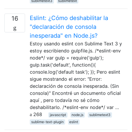
sublimetext3
sublimetext
Eslint: ¿Cómo deshabilitar la
16
"declaración de consola
inesperada" en Node.js?
Estoy usando eslint con Sublime Text 3 y
estoy escribiendo gulpfile.js. /*eslint-env
node*/ var gulp = require('gulp');
gulp.task('default', function(){
console.log('default task'); }); Pero eslint
sigue mostrando el error: "Error:
declaración de consola inesperada. (Sin
consola)" Encontré un documento oficial
aquí , pero todavía no sé cómo
deshabilitarlo. /*eslint-env node*/ var …
268
javascript
node.js
sublimetext3
sublime-text-plugin
eslint