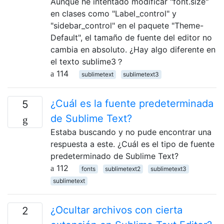
Aunque he intentado modificar "font.size"
en clases como "Label_control" y
"sidebar_control" en el paquete "Theme-
Default", el tamaño de fuente del editor no
cambia en absoluto. ¿Hay algo diferente en
el texto sublime3？
114
sublimetext
sublimetext3
¿Cuál es la fuente predeterminada
5
de Sublime Text?
Estaba buscando y no pude encontrar una
respuesta a este. ¿Cuál es el tipo de fuente
predeterminado de Sublime Text?
112
fonts
sublimetext2
sublimetext3
sublimetext
¿Ocultar archivos con cierta
2