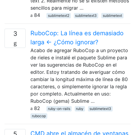
text 2. Realmente no sé si existen métodos
sencillos para migrar …
84
sublimetext2
sublimetext3
sublimetext
RuboCop: La línea es demasiado
3
larga ← ¿Cómo ignorar?
Acabo de agregar RuboCop a un proyecto
de rieles e instalé el paquete Sublime para
ver las sugerencias de RuboCop en el
editor. Estoy tratando de averiguar cómo
cambiar la longitud máxima de línea de 80
caracteres, o simplemente ignorar la regla
por completo. Actualmente en uso:
RuboCop (gema) Sublime …
82
ruby-on-rails
ruby
sublimetext3
rubocop
CMD abre el almacén de ventanas
5