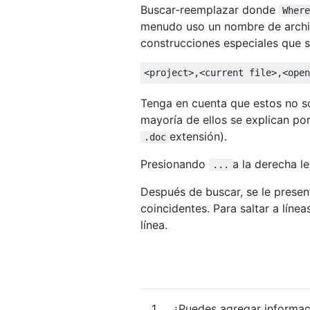
Buscar-reemplazar donde
Where
menudo uso un nombre de arch
construcciones especiales que 
Tenga en cuenta que estos no son
mayoría de ellos se explican po
extensión).
.doc
Presionando
a la derecha l
...
Después de buscar, se le prese
coincidentes. Para saltar a líne
línea.
1
¿Puedes agregar informac