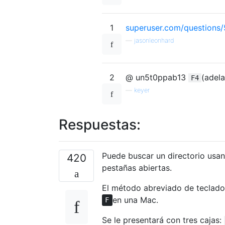
1
superuser.com/questions/5
—
jasonleonhard
2
@ un5t0ppab13
(adel
F4
—
keyer
Respuestas:
Puede buscar un directorio us
420
pestañas abiertas.
El método abreviado de teclad
en una Mac.
F
Se le presentará con tres cajas: