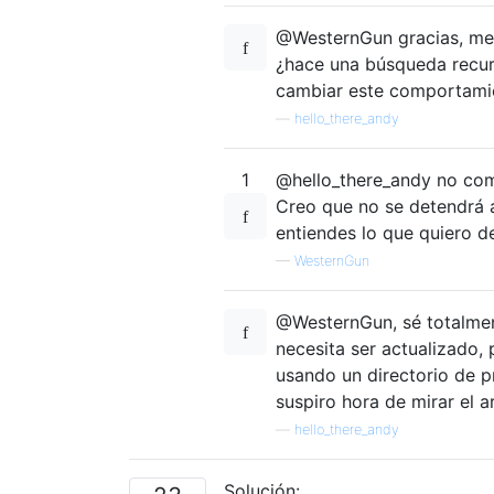
@WesternGun gracias, me s
¿hace una búsqueda recur
cambiar este comportami
—
hello_there_andy
1
@hello_there_andy no co
Creo que no se detendrá a
entiendes lo que quiero de
—
WesternGun
@WesternGun, sé totalment
necesita ser actualizado
usando un directorio de p
suspiro hora de mirar el 
—
hello_there_andy
Solución: