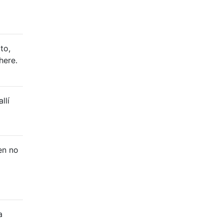
to,
here.
llí
en no
a