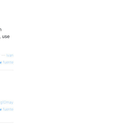
n
, use
—
Ivan
fuente
rg10may
fuente