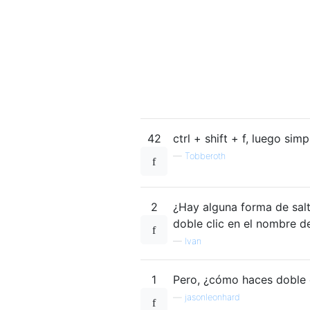
42
ctrl + shift + f, luego si
—
Tobberoth
2
¿Hay alguna forma de salt
doble clic en el nombre de
—
Ivan
1
Pero, ¿cómo haces doble 
—
jasonleonhard