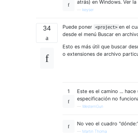
atrás) en Windows. Ver la
—
keyser
Puede poner
en el c
34
<project>
desde el menú Buscar en archiv
Esto es más útil que buscar des
o extensiones de archivo particu
1
Este es el camino ... hace
especificación no funciona
—
WesternGun
No veo el cuadro "dónde:
—
Martin Thoma