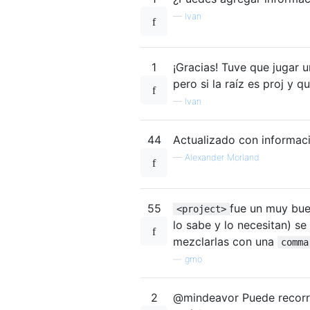
—
Ivan
1
¡Gracias! Tuve que jugar u
pero si la raíz es proj y q
—
Ivan
44
Actualizado con informac
—
Alexander Morland
55
fue un muy buen
<project>
lo sabe y lo necesitan) se
mezclarlas con una
comma
—
gmo
2
@mindeavor Puede recorrer