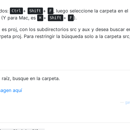
odos:
+
+
, luego seleccione la carpeta en el
Ctrl
Shift
F
. (Y para Mac, es
+
+
).
⌘
Shift
F
to es proj, con los subdirectorios src y aux y desea buscar e
peta proj. Para restringir la búsqueda solo a la carpeta src
raíz, busque en la carpeta.
—
ga