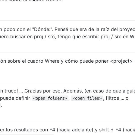
n poco con el "Dónde:". Pensé que era de la raíz del proyec
uiero buscar en proj / src, tengo que escribir proj / src en W
ión sobre el cuadro Where y cómo puede poner <project> a
 truco! ... Gracias por eso. Además, (en caso de que algui
 puede definir
,
, filtros ... o
<open folders>
<open files>
.
 los resultados con F4 (hacia adelante) y shift + F4 (haci