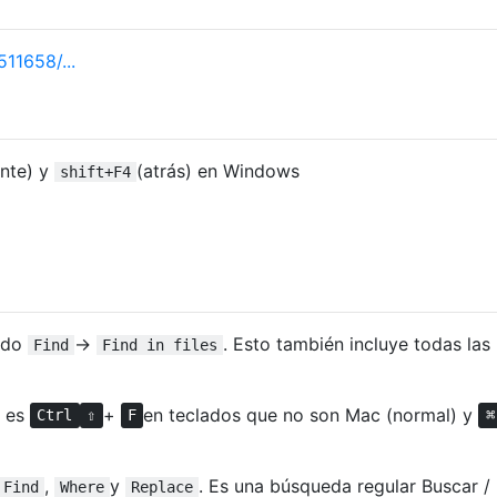
11658/...
ante) y
(atrás) en Windows
shift+F4
ando
→
. Esto también incluye todas las
Find
Find in files
o es
+
en teclados que no son Mac (normal) y
Ctrl
⇧
F
⌘
,
y
. Es una búsqueda regular Buscar /
Find
Where
Replace