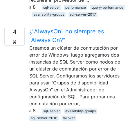
requiera el proveedor de …
8
sql-server
performance
query-performance
availability-groups
sql-server-2017
¿"AlwaysOn" no siempre es
4
"Always On?"
Creamos un clúster de conmutación por
error de Windows, luego agregamos dos
instancias de SQL Server como nodos de
un clúster de conmutación por error de
SQL Server. Configuramos los servidores
para usar "Grupos de disponibilidad
AlwaysOn" en el Administrador de
configuración de SQL. Para probar una
conmutación por error, …
8
sql-server
availability-groups
sql-server-2016
failover