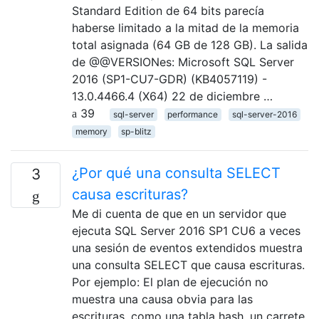
Standard Edition de 64 bits parecía
haberse limitado a la mitad de la memoria
total asignada (64 GB de 128 GB). La salida
de @@VERSIONes: Microsoft SQL Server
2016 (SP1-CU7-GDR) (KB4057119) -
13.0.4466.4 (X64) 22 de diciembre …
39
sql-server
performance
sql-server-2016
memory
sp-blitz
¿Por qué una consulta SELECT
3
causa escrituras?
Me di cuenta de que en un servidor que
ejecuta SQL Server 2016 SP1 CU6 a veces
una sesión de eventos extendidos muestra
una consulta SELECT que causa escrituras.
Por ejemplo: El plan de ejecución no
muestra una causa obvia para las
escrituras, como una tabla hash, un carrete