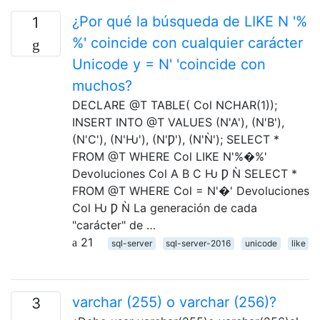
¿Por qué la búsqueda de LIKE N '%
1
%' coincide con cualquier carácter
Unicode y = N' 'coincide con
muchos?
DECLARE @T TABLE( Col NCHAR(1));
INSERT INTO @T VALUES (N'A'), (N'B'),
(N'C'), (N'Ƕ'), (N'Ƿ'), (N'Ǹ'); SELECT *
FROM @T WHERE Col LIKE N'%�%'
Devoluciones Col A B C Ƕ Ƿ Ǹ SELECT *
FROM @T WHERE Col = N'�' Devoluciones
Col Ƕ Ƿ Ǹ La generación de cada
"carácter" de …
21
sql-server
sql-server-2016
unicode
like
varchar (255) o varchar (256)?
3