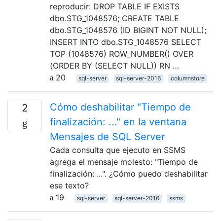
reproducir: DROP TABLE IF EXISTS
dbo.STG_1048576; CREATE TABLE
dbo.STG_1048576 (ID BIGINT NOT NULL);
INSERT INTO dbo.STG_1048576 SELECT
TOP (1048576) ROW_NUMBER() OVER
(ORDER BY (SELECT NULL)) RN …
20
sql-server
sql-server-2016
columnstore
Cómo deshabilitar "Tiempo de
2
finalización: ..." en la ventana
Mensajes de SQL Server
Cada consulta que ejecuto en SSMS
agrega el mensaje molesto: "Tiempo de
finalización: ...". ¿Cómo puedo deshabilitar
ese texto?
19
sql-server
sql-server-2016
ssms