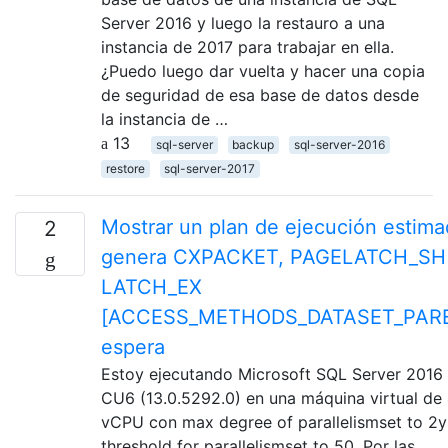
Server 2016 y luego la restauro a una
instancia de 2017 para trabajar en ella.
¿Puedo luego dar vuelta y hacer una copia
de seguridad de esa base de datos desde
la instancia de …
13
sql-server
backup
sql-server-2016
restore
sql-server-2017
Mostrar un plan de ejecución estim
2
genera CXPACKET, PAGELATCH_SH
LATCH_EX
[ACCESS_METHODS_DATASET_PAR
espera
Estoy ejecutando Microsoft SQL Server 2016
CU6 (13.0.5292.0) en una máquina virtual de
vCPU con max degree of parallelismset to 2y
threshold for parallelismset to 50. Por las