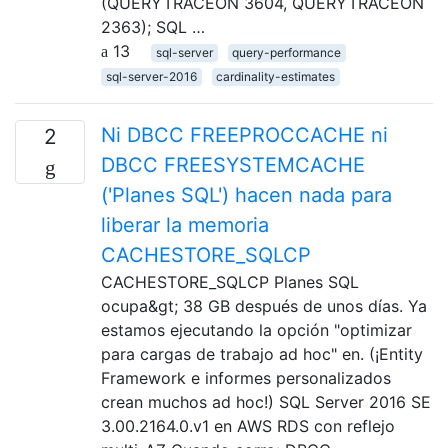
(QUERYTRACEON 3604, QUERYTRACEON
2363); SQL …
13
sql-server
query-performance
sql-server-2016
cardinality-estimates
Ni DBCC FREEPROCCACHE ni
2
DBCC FREESYSTEMCACHE
('Planes SQL') hacen nada para
liberar la memoria
CACHESTORE_SQLCP
CACHESTORE_SQLCP Planes SQL
ocupa&gt; 38 GB después de unos días. Ya
estamos ejecutando la opción "optimizar
para cargas de trabajo ad hoc" en. (¡Entity
Framework e informes personalizados
crean muchos ad hoc!) SQL Server 2016 SE
3.00.2164.0.v1 en AWS RDS con reflejo