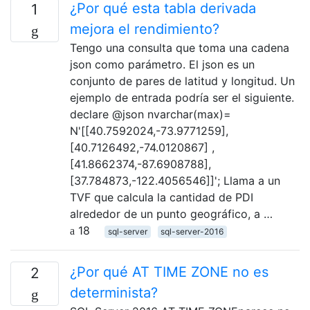
¿Por qué esta tabla derivada
1
mejora el rendimiento?
Tengo una consulta que toma una cadena
json como parámetro. El json es un
conjunto de pares de latitud y longitud. Un
ejemplo de entrada podría ser el siguiente.
declare @json nvarchar(max)=
N'[[40.7592024,-73.9771259],
[40.7126492,-74.0120867] ,
[41.8662374,-87.6908788],
[37.784873,-122.4056546]]'; Llama a un
TVF que calcula la cantidad de PDI
alrededor de un punto geográfico, a …
18
sql-server
sql-server-2016
¿Por qué AT TIME ZONE no es
2
determinista?