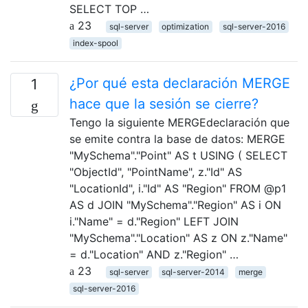
SELECT TOP …
23
sql-server
optimization
sql-server-2016
index-spool
¿Por qué esta declaración MERGE
1
hace que la sesión se cierre?
Tengo la siguiente MERGEdeclaración que
se emite contra la base de datos: MERGE
"MySchema"."Point" AS t USING ( SELECT
"ObjectId", "PointName", z."Id" AS
"LocationId", i."Id" AS "Region" FROM @p1
AS d JOIN "MySchema"."Region" AS i ON
i."Name" = d."Region" LEFT JOIN
"MySchema"."Location" AS z ON z."Name"
= d."Location" AND z."Region" …
23
sql-server
sql-server-2014
merge
sql-server-2016