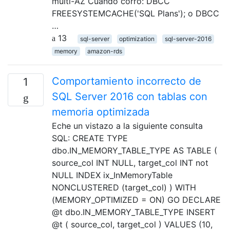
multi-AZ Cuando corro: DBCC
FREESYSTEMCACHE('SQL Plans'); o DBCC
…
13
sql-server
optimization
sql-server-2016
memory
amazon-rds
Comportamiento incorrecto de
1
SQL Server 2016 con tablas con
memoria optimizada
Eche un vistazo a la siguiente consulta
SQL: CREATE TYPE
dbo.IN_MEMORY_TABLE_TYPE AS TABLE (
source_col INT NULL, target_col INT not
NULL INDEX ix_InMemoryTable
NONCLUSTERED (target_col) ) WITH
(MEMORY_OPTIMIZED = ON) GO DECLARE
@t dbo.IN_MEMORY_TABLE_TYPE INSERT
@t ( source_col, target_col ) VALUES (10,