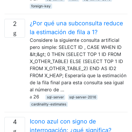
foreign-key
¿Por qué una subconsulta reduce
2
la estimación de fila a 1?
Considere la siguiente consulta artificial
pero simple: SELECT ID , CASE WHEN ID
&lt;&gt; 0 THEN (SELECT TOP 1 ID FROM
X_OTHER_TABLE) ELSE (SELECT TOP 1 ID
FROM X_OTHER_TABLE_2) END AS ID2
FROM X_HEAP; Esperaría que la estimación
de la fila final para esta consulta sea igual
al número de …
26
sql-server
sql-server-2016
cardinality-estimates
Icono azul con signo de
4
interrogación: ¿qué significa?