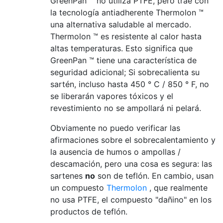
GreenPan ™ no utiliza PTFE, pero trae con
la tecnología antiadherente Thermolon ™
una alternativa saludable al mercado.
Thermolon ™ es resistente al calor hasta
altas temperaturas. Esto significa que
GreenPan ™ tiene una característica de
seguridad adicional; Si sobrecalienta su
sartén, incluso hasta 450 ° C / 850 ° F, no
se liberarán vapores tóxicos y el
revestimiento no se ampollará ni pelará.
Obviamente no puedo verificar las
afirmaciones sobre el sobrecalentamiento y
la ausencia de humos o ampollas /
descamación, pero una cosa es segura: las
sartenes
no
son de teflón. En cambio, usan
un compuesto
Thermolon
, que realmente
no usa PTFE, el compuesto "dañino" en los
productos de teflón.