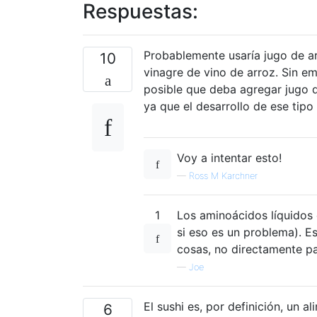
Respuestas:
Probablemente usaría jugo de ar
10
vinagre de vino de arroz. Sin em
posible que deba agregar jugo d
ya que el desarrollo de ese tipo
Voy a intentar esto!
—
Ross M Karchner
1
Los aminoácidos líquidos
si eso es un problema). Es
cosas, no directamente p
—
Joe
El sushi es, por definición, un a
6