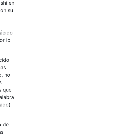
ushi en
con su
 ácido
or lo
ácido
nas
o, no
s
s que
alabra
tado)
o de
as