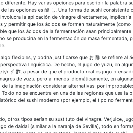
to diferente. Hay varias opciones para escribir la palabra s
a de las opciones es 酸 し. Una forma de sushi consistente 
 involucra la aplicación de vinagre directamente, implicaría
s y permitir que los ácidos se formen naturalmente (como
able que los ácidos de la fermentación sean principalmente
o se produciría en la fermentación de masa fermentada, p
le.
algo flexibles, y podría justificarse que お 酢 se refiere al 
perspectiva lingüística. De hecho, el jugo de yuzu, en algu
e ゆ ず 酢, a pesar de que el producto real es jugo prensad
inagres de yuzu, pero al menos idiomáticamente, en alguna
o de la imaginación considerar alternativas, por improbable
, Tokio no se encuentra en una de las regiones que usa la p
histórico del sushi moderno (por ejemplo, el tipo no fermen
ido, otros tipos serían su sustituto del vinagre. Verjuice, jug
go de daidai (similar a la naranja de Sevilla), todo en form