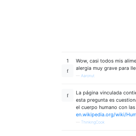
1
Wow, casi todos mis alimen
alergia muy grave para lle
—
Aaronut
La página vinculada conti
esta pregunta es cuestion
el cuerpo humano con las 
en.wikipedia.org/wiki/Hum
—
ThinkingCook