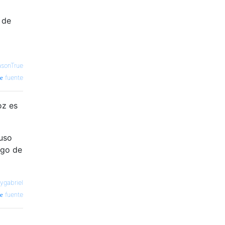
 de
asonTrue
fuente
oz es
 uso
ugo de
ygabriel
fuente