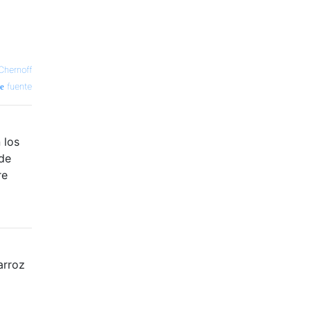
Chernoff
fuente
 los
 de
re
arroz