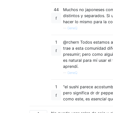
44
Muchos no japoneses comb
distintos y separados. Si 
hacer lo mismo para la co
—
GeneQ
1
@rchern Todos estamos aq
trae a esta comunidad dife
presumir; pero como algui
es natural para mí usar e
aprendí.
—
GeneQ
1
"el sushi parece acostumb
pero significa dr dr peppe
como este, es
esencial
que