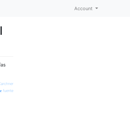
Account
l
ías
Karchner
fuente