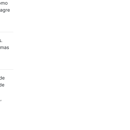
como
nagre
s.
emas
 de
de
,