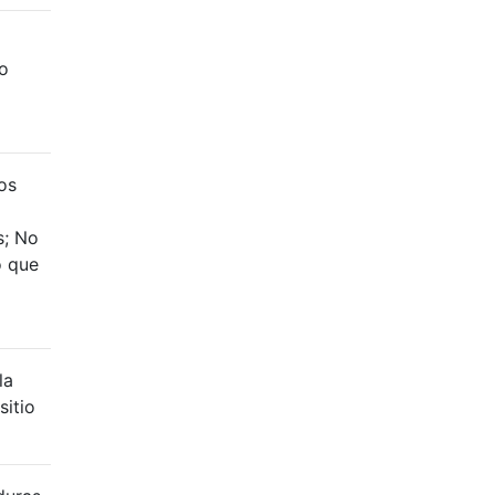
to
os
s; No
o que
la
sitio