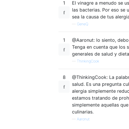
1
El vinagre a menudo se us
las bacterias. Por eso s
sea la causa de tus alergi
—
GeneQ
1
@Aaronut: lo siento, debo
Tenga en cuenta que los s
generales de salud y diet
—
ThinkingCook
8
@ThinkingCook: La palabr
salud. Es una pregunta cul
alergia simplemente reduc
estamos tratando de prohi
simplemente aquellas qu
culinarias.
—
Aaronut