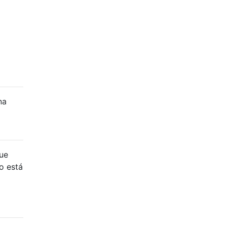
na
que
o está