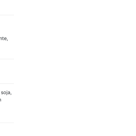
nte,
soja,
n