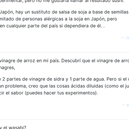
xperimentar, pero no me gustaría llamar al resultado sushi.
 Japón, hay un sustituto de salsa de soja a base de semillas
itado de personas alérgicas a la soja en Japón, pero
 cualquier parte del país si dependiera de él. .
—
J
inagre de arroz en mi país. Descubrí que el vinagre de arr
nagres,
partes de vinagre de sidra y 1 parte de agua. Pero si el
 un problema, creo que las cosas ácidas diluidas (como el j
ir el sabor (puedes hacer tus experimentos).
—
p
y el wasabi?