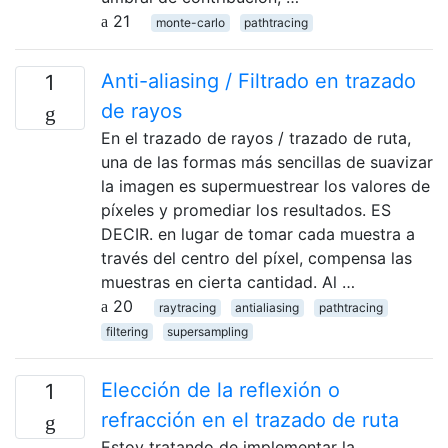
21
monte-carlo
pathtracing
Anti-aliasing / Filtrado en trazado
1
de rayos
En el trazado de rayos / trazado de ruta,
una de las formas más sencillas de suavizar
la imagen es supermuestrear los valores de
píxeles y promediar los resultados. ES
DECIR. en lugar de tomar cada muestra a
través del centro del píxel, compensa las
muestras en cierta cantidad. Al …
20
raytracing
antialiasing
pathtracing
filtering
supersampling
Elección de la reflexión o
1
refracción en el trazado de ruta
Estoy tratando de implementar la