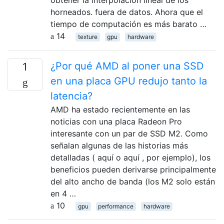
obtener la interpolación lineal de los
horneados. fuera de datos. Ahora que el
tiempo de computación es más barato …
14
texture
gpu
hardware
¿Por qué AMD al poner una SSD
1
en una placa GPU redujo tanto la
latencia?
AMD ha estado recientemente en las
noticias con una placa Radeon Pro
interesante con un par de SSD M2. Como
señalan algunas de las historias más
detalladas ( aquí o aquí , por ejemplo), los
beneficios pueden derivarse principalmente
del alto ancho de banda (los M2 solo están
en 4 …
10
gpu
performance
hardware