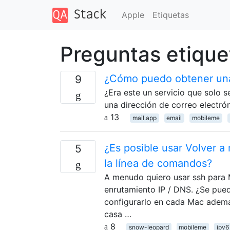
Apple
Etiquetas
Preguntas etiqu
¿Cómo puedo obtener una
9
¿Era este un servicio que solo 
una dirección de correo electr
13
mail.app
email
mobileme
¿Es posible usar Volver 
5
la línea de comandos?
A menudo quiero usar ssh para 
enrutamiento IP / DNS. ¿Se pued
configurarlo en cada Mac adem
casa …
8
snow-leopard
mobileme
ipv6