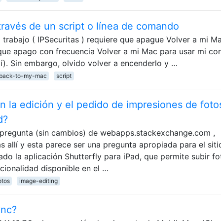
través de un script o línea de comando
 trabajo ( IPSecuritas ) requiere que apague Volver a mi M
o que apago con frecuencia Volver a mi Mac para usar mi co
). Sin embargo, olvido volver a encenderlo y …
back-to-my-mac
script
n la edición y el pedido de impresiones de foto
d?
a pregunta (sin cambios) de webapps.stackexchange.com ,
 allí y esta parece ser una pregunta apropiada para el siti
o la aplicación Shutterfly para iPad, que permite subir fo
cionalidad disponible en el …
otos
image-editing
ync?