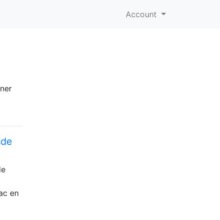
Account
ener
sde
de
ac en