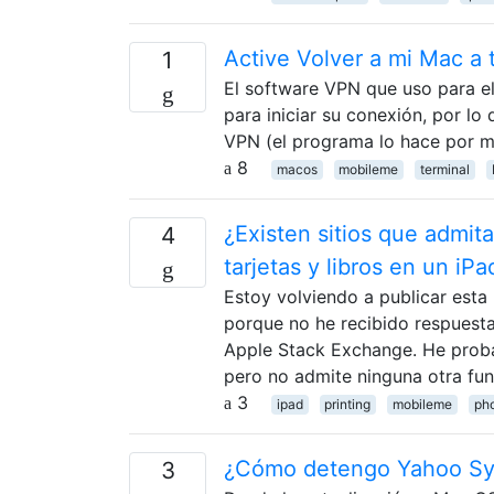
Active Volver a mi Mac a 
1
El software VPN que uso para el
para iniciar su conexión, por l
VPN (el programa lo hace por mí
8
macos
mobileme
terminal
¿Existen sitios que admita
4
tarjetas y libros en un iPa
Estoy volviendo a publicar est
porque no he recibido respuestas
Apple Stack Exchange. He probad
pero no admite ninguna otra fun
3
ipad
printing
mobileme
ph
¿Cómo detengo Yahoo S
3