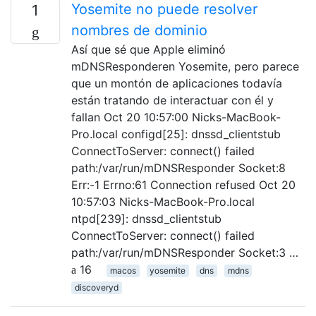
Yosemite no puede resolver
1
nombres de dominio
Así que sé que Apple eliminó
mDNSResponderen Yosemite, pero parece
que un montón de aplicaciones todavía
están tratando de interactuar con él y
fallan Oct 20 10:57:00 Nicks-MacBook-
Pro.local configd[25]: dnssd_clientstub
ConnectToServer: connect() failed
path:/var/run/mDNSResponder Socket:8
Err:-1 Errno:61 Connection refused Oct 20
10:57:03 Nicks-MacBook-Pro.local
ntpd[239]: dnssd_clientstub
ConnectToServer: connect() failed
path:/var/run/mDNSResponder Socket:3 …
16
macos
yosemite
dns
mdns
discoveryd