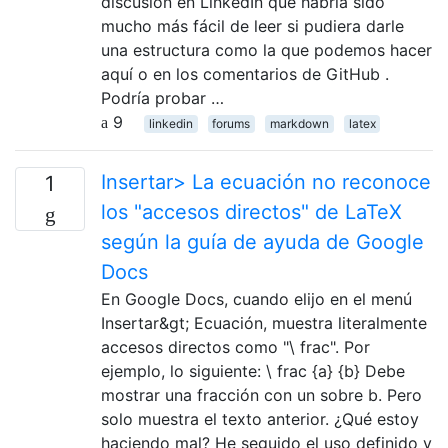
discusión en LinkedIn que habría sido
mucho más fácil de leer si pudiera darle
una estructura como la que podemos hacer
aquí o en los comentarios de GitHub .
Podría probar …
9
linkedin
forums
markdown
latex
Insertar> La ecuación no reconoce
1
los "accesos directos" de LaTeX
según la guía de ayuda de Google
Docs
En Google Docs, cuando elijo en el menú
Insertar&gt; Ecuación, muestra literalmente
accesos directos como "\ frac". Por
ejemplo, lo siguiente: \ frac {a} {b} Debe
mostrar una fracción con un sobre b. Pero
solo muestra el texto anterior. ¿Qué estoy
haciendo mal? He seguido el uso definido y