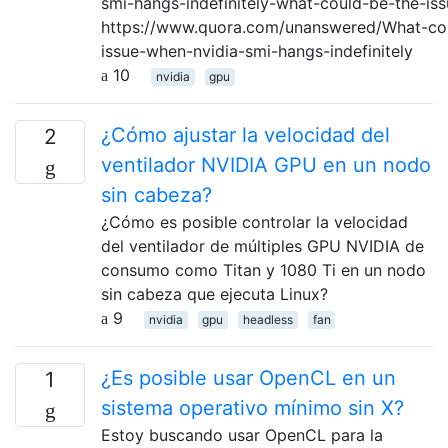
smi-hangs-indefinitely-what-could-be-the-issu
https://www.quora.com/unanswered/What-co
issue-when-nvidia-smi-hangs-indefinitely
10
nvidia
gpu
¿Cómo ajustar la velocidad del
2
ventilador NVIDIA GPU en un nodo
sin cabeza?
¿Cómo es posible controlar la velocidad
del ventilador de múltiples GPU NVIDIA de
consumo como Titan y 1080 Ti en un nodo
sin cabeza que ejecuta Linux?
9
nvidia
gpu
headless
fan
¿Es posible usar OpenCL en un
1
sistema operativo mínimo sin X?
Estoy buscando usar OpenCL para la