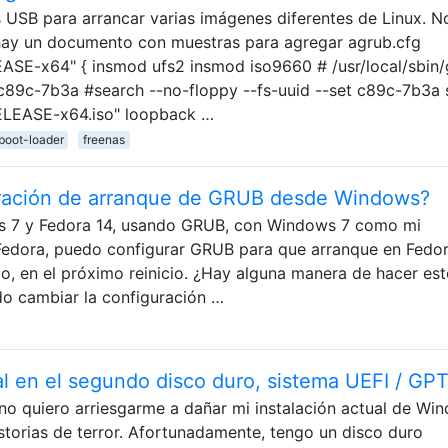
s USB para arrancar varias imágenes diferentes de Linux. 
hay un documento con muestras para agregar agrub.cfg
SE-x64" { insmod ufs2 insmod iso9660 # /usr/local/sbin/
 c89c-7b3a #search --no-floppy --fs-uuid --set c89c-7b3a 
RELEASE-x64.iso" loopback …
boot-loader
freenas
ración de arranque de GRUB desde Windows?
ws 7 y Fedora 14, usando GRUB, con Windows 7 como mi
edora, puedo configurar GRUB para que arranque en Fedor
o, en el próximo reinicio. ¿Hay alguna manera de hacer es
o cambiar la configuración …
l en el segundo disco duro, sistema UEFI / GP
o no quiero arriesgarme a dañar mi instalación actual de Wi
torias de terror. Afortunadamente, tengo un disco duro