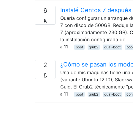
Instalé Centos 7 después
6
Quería configurar un arranque 
7 con disco de 500GB. Reduje l
7 (aproximadamente 230 GB). Cre
la instalación configurada de …
11
boot
grub2
dual-boot
boo
¿Cómo se pasan los mod
2
Una de mis máquinas tiene una c
(variante Ubuntu 12.10), Slackw
Guid. El Grub2 técnicamente "per
11
boot
grub2
dual-boot
con