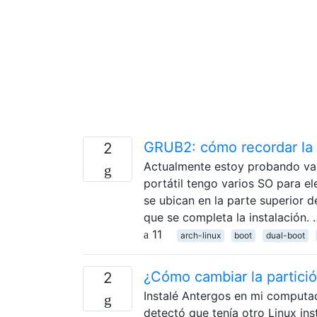
GRUB2: cómo recordar la 
2
Actualmente estoy probando var
portátil tengo varios SO para el
se ubican en la parte superior de
que se completa la instalación. 
11
arch-linux
boot
dual-boot
¿Cómo cambiar la partici
2
Instalé Antergos en mi computad
detectó que tenía otro Linux in