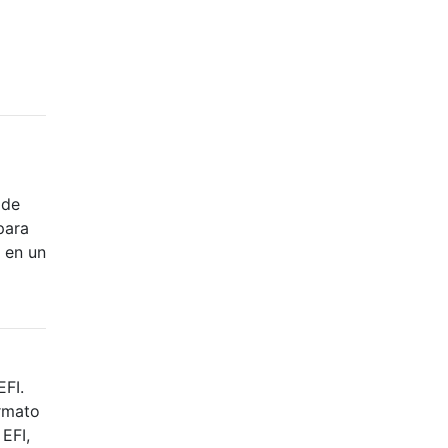
 de
para
 en un
EFI.
ormato
EFI,