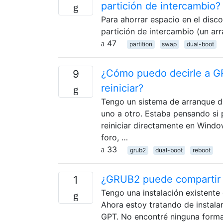
partición de intercambio?
Para ahorrar espacio en el disc
partición de intercambio (un ar
47
partition
swap
dual-boot
¿Cómo puedo decirle a GR
9
reiniciar?
Tengo un sistema de arranque d
uno a otro. Estaba pensando si
reiniciar directamente en Windo
foro, …
33
grub2
dual-boot
reboot
¿GRUB2 puede compartir l
1
Tengo una instalación existente
Ahora estoy tratando de instala
GPT. No encontré ninguna forma d