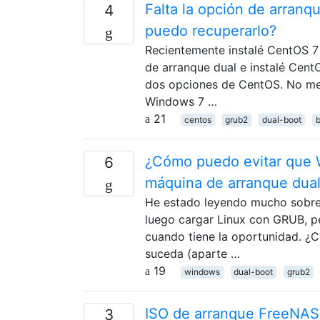
Falta la opción de arran
4
puedo recuperarlo?
Recientemente instalé CentOS 7
de arranque dual e instalé Cent
dos opciones de CentOS. No me 
Windows 7 …
21
centos
grub2
dual-boot
b
¿Cómo puedo evitar que 
6
máquina de arranque dua
He estado leyendo mucho sobre 
luego cargar Linux con GRUB, p
cuando tiene la oportunidad. ¿C
suceda (aparte …
19
windows
dual-boot
grub2
ISO de arranque FreeNAS
3