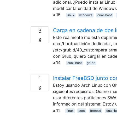
adicional. ¿Puedo instalar Linu
modificar la unidad de Window
15
linux
windows
dual-boot
Carga en cadena de dos i
3
Esto realmente me está deprim
una /bootpartición dedicada , 
/etc/grub.d/40_custompara arra
con Grub, quiero cargar en cade
14
dual-boot
grub2
Instalar FreeBSD junto co
1
Estoy usando Arch Linux con GN
siguientes requisitos: Quiero m
usar diferentes particiones SWA
información del sistema: Estoy
11
linux
boot
freebsd
dual-b