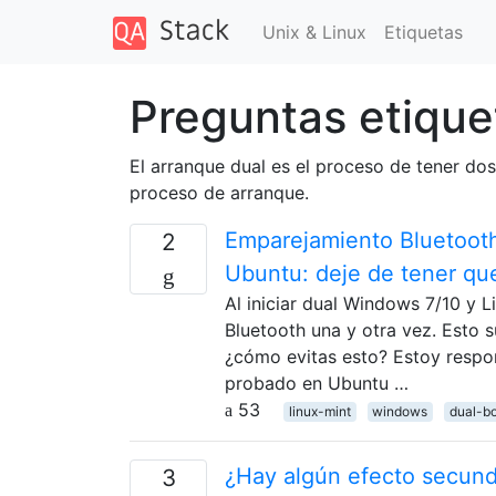
Unix & Linux
Etiquetas
Preguntas etique
El arranque dual es el proceso de tener do
proceso de arranque.
Emparejamiento Bluetooth
2
Ubuntu: deje de tener que
Al iniciar dual Windows 7/10 y 
Bluetooth una y otra vez. Esto 
¿cómo evitas esto? Estoy respon
probado en Ubuntu …
53
linux-mint
windows
dual-b
¿Hay algún efecto secund
3