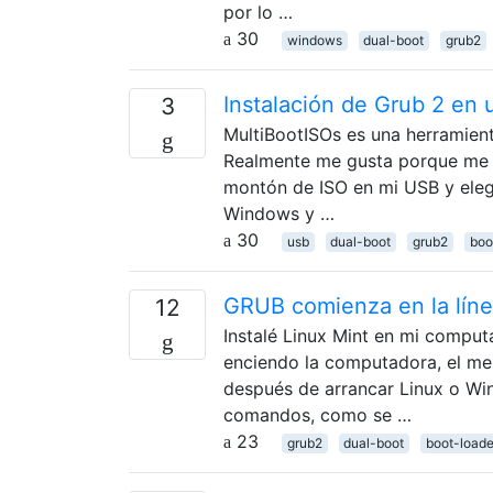
por lo …
30
windows
dual-boot
grub2
Instalación de Grub 2 en 
3
MultiBootISOs es una herramient
Realmente me gusta porque me p
montón de ISO en mi USB y elegi
Windows y …
30
usb
dual-boot
grub2
boo
GRUB comienza en la líne
12
Instalé Linux Mint en mi comput
enciendo la computadora, el me
después de arrancar Linux o Win
comandos, como se …
23
grub2
dual-boot
boot-loade