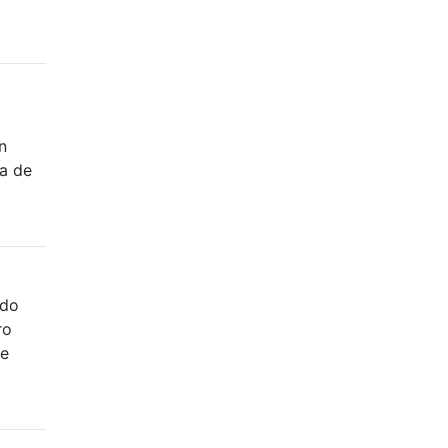
n
ta de
ndo
ro
de