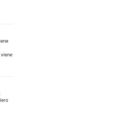
iene
 viene
s
iero