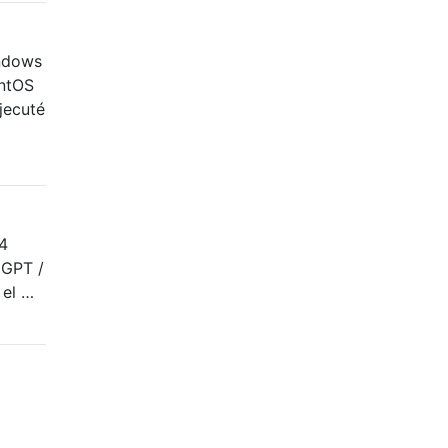
indows
entOS
jecuté
14
 GPT /
 el …