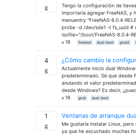
Tengo la configuración de llave
importaría agregar FreeNAS, y 
menuentry "FreeNAS-8.0.4-RELEA
probe -d /dev/sde1 -t fs_uuid #
isofile="/boot/FreeNAS-8.0.4-
18
freebsd
dual-boot
grub2
¿Cómo cambio la configu
4
Actualmente inicio dual Windo
predeterminado. Sé que desde F
anulando el valor predeterminad
desde Windows? Es decir, ¿pued
18
grub
dual-boot
Ventanas de arranque dua
1
Me gustaría instalar Linux, per
ya que he escuchado muchas his