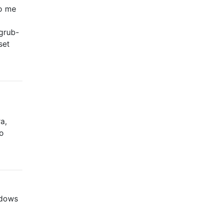
No me
grub-
set
a,
to
T
ndows