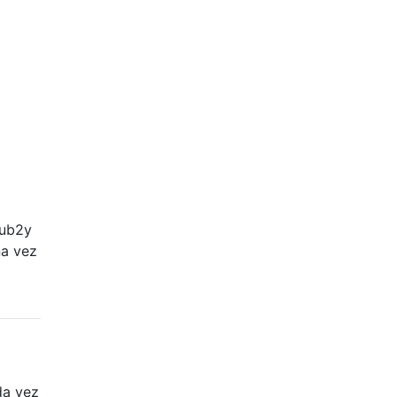
rub2y
na vez
da vez