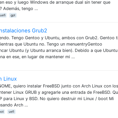
x en eso y luego Windows de arranque dual sin tener que
s? Además, tengo …
uefi
gpt
nstalaciones Grub2
iendo. Tengo Gentoo y Ubuntu, ambos con Grub2. Gentoo t
mientras que Ubuntu no. Tengo un menuentryGentoo
ncar Ubuntu (y Ubuntu arranca bien). Debido a que Ubuntu
na en ese, en lugar de mantener mi …
n Linux
OME, quiero instalar FreeBSD junto con Arch Linux con lo
antener Linux GRUB y agregarle una entrada de FreeBSD. Qu
P para Linux y BSD. No quiero destruir mi Linux / boot Mi
 usando Arch …
oot
uefi