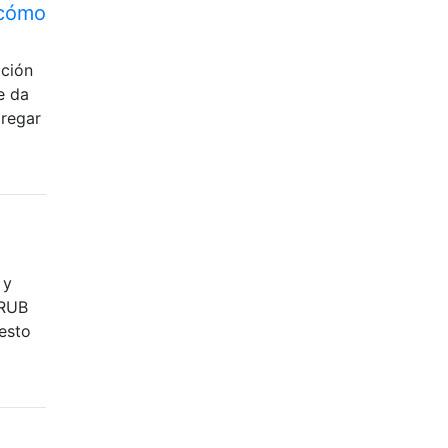
¿cómo
ación
e da
gregar
 y
GRUB
esto