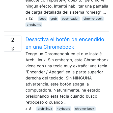
ejecuté con update-grubéxito, pero no vi
ningún efecto. Intenté habilitar una pantalla
de carga detallada del sistema "dmesg" …
12
boot
grub
boot-loader
chrome-book
chrubuntu
Desactiva el botón de encendido
2
en una Chromebook
Tengo un Chromebook en el que instalé
Arch Linux. Sin embargo, este Chromebook
viene con una tecla muy extraña: una tecla
"Encender / Apagar" en la parte superior
derecha del teclado. Sin NINGUNA
advertencia, este botón apaga la
computadora. Naturalmente, he estado
presionando esta tecla cuando busco
retroceso o cuando …
8
arch-linux
keyboard
chrome-book