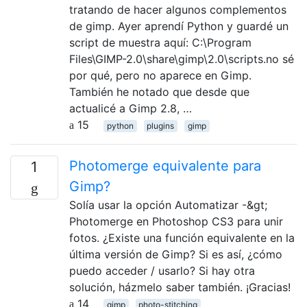
tratando de hacer algunos complementos
de gimp. Ayer aprendí Python y guardé un
script de muestra aquí: C:\Program
Files\GIMP-2.0\share\gimp\2.0\scripts.no sé
por qué, pero no aparece en Gimp.
También he notado que desde que
actualicé a Gimp 2.8, …
15
python
plugins
gimp
Photomerge equivalente para
1
Gimp?
Solía ​​usar la opción Automatizar -&gt;
Photomerge en Photoshop CS3 para unir
fotos. ¿Existe una función equivalente en la
última versión de Gimp? Si es así, ¿cómo
puedo acceder / usarlo? Si hay otra
solución, házmelo saber también. ¡Gracias!
14
gimp
photo-stitching