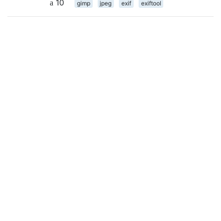
10
gimp
jpeg
exif
exiftool