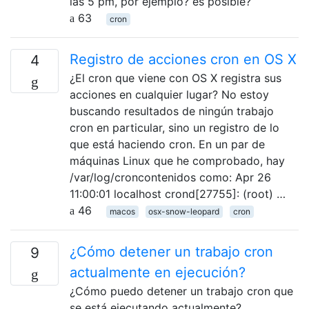
las 5 pm, por ejemplo? es posible?
63
cron
Registro de acciones cron en OS X
4
¿El cron que viene con OS X registra sus
acciones en cualquier lugar? No estoy
buscando resultados de ningún trabajo
cron en particular, sino un registro de lo
que está haciendo cron. En un par de
máquinas Linux que he comprobado, hay
/var/log/croncontenidos como: Apr 26
11:00:01 localhost crond[27755]: (root) …
46
macos
osx-snow-leopard
cron
¿Cómo detener un trabajo cron
9
actualmente en ejecución?
¿Cómo puedo detener un trabajo cron que
se está ejecutando actualmente?