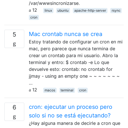
/var/wwwsincronizarse.
12
linux
ubuntu
apache-http-server
rsync
cron
Mac crontab nunca se crea
5
Estoy tratando de configurar un cron en mi
mac, pero parece que nunca termina de
crear un crontab para mi usuario. Abro la
terminal y entro: $ crontab -e Lo que
devuelve esto: crontab: no crontab for
jjmay - using an empty one ~ ~ ~ ~ ~ ~ ~
…
12
macos
terminal
cron
cron: ejecutar un proceso pero
6
solo si no se está ejecutando?
¿Hay alguna manera de decirle a cron que