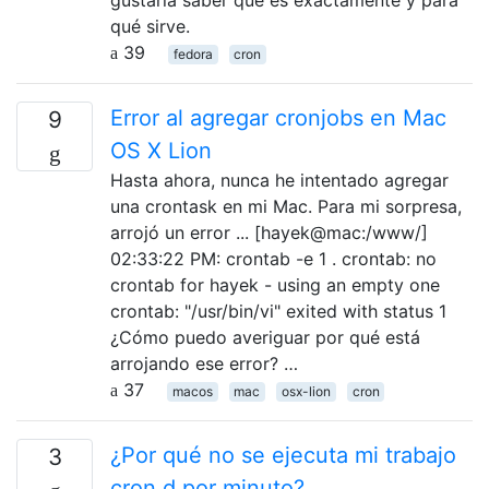
gustaría saber qué es exactamente y para
qué sirve.
39
fedora
cron
Error al agregar cronjobs en Mac
9
OS X Lion
Hasta ahora, nunca he intentado agregar
una crontask en mi Mac. Para mi sorpresa,
arrojó un error ... [hayek@mac:/www/]
02:33:22 PM: crontab -e 1 . crontab: no
crontab for hayek - using an empty one
crontab: "/usr/bin/vi" exited with status 1
¿Cómo puedo averiguar por qué está
arrojando ese error? …
37
macos
mac
osx-lion
cron
¿Por qué no se ejecuta mi trabajo
3
cron.d por minuto?