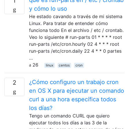
qué es run-parts en / etc / crontab
1
y cómo lo uso
He estado cavando a través de mi sistema
Linux. Para tratar de entender cómo
funciona todo En el archivo / etc / crontab.
Veo lo siguiente # run-parts 01 * * * * root
run-parts /etc/cron.hourly 02 4 * * * root
run-parts /etc/cron.daily 22 4 * * 0 partes
…
26
linux
centos
cron
¿Cómo configuro un trabajo cron
2
en OS X para ejecutar un comando
curl a una hora específica todos
los días?
Tengo un comando CURL que quiero
ejecutar todos los días a las 3 de la