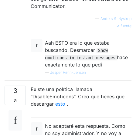
Communicator.
—
Anders R. Bystrup
fuente
Aah ESTO era lo que estaba
buscando. Desmarcar
Show
hace
emoticons in instant messages
exactamente lo que pedí
—
Jesper Rønn-Jensen
Existe una política llamada
3
"DisableEmoticons". Creo que tienes que
descargar
esto
.
No aceptaré esta respuesta. Como
no soy administrador. Y no voy a