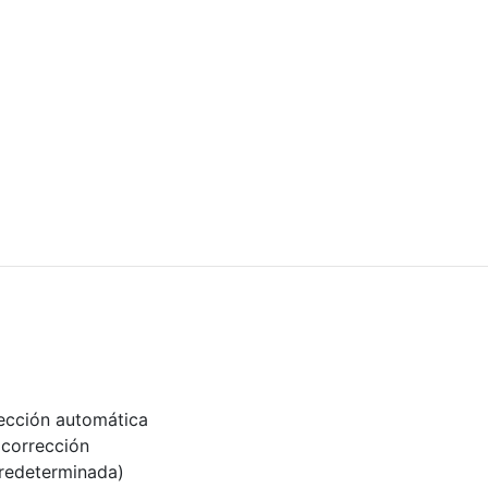
rección automática
corrección
redeterminada)