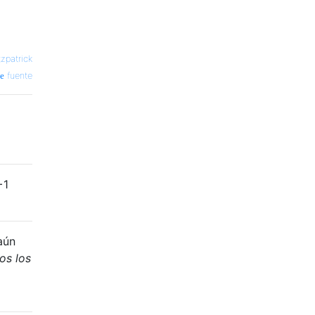
tzpatrick
fuente
+1
aún
os los