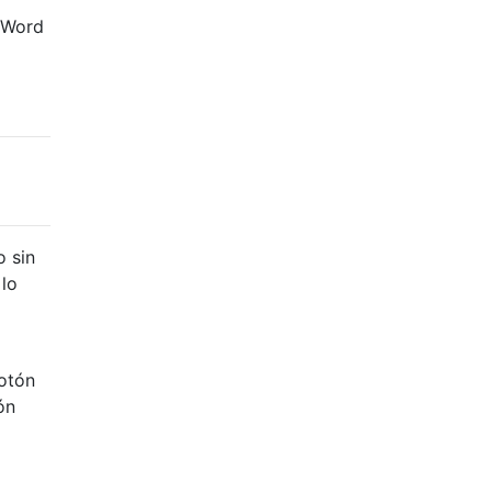
e Word
o sin
 lo
botón
ón