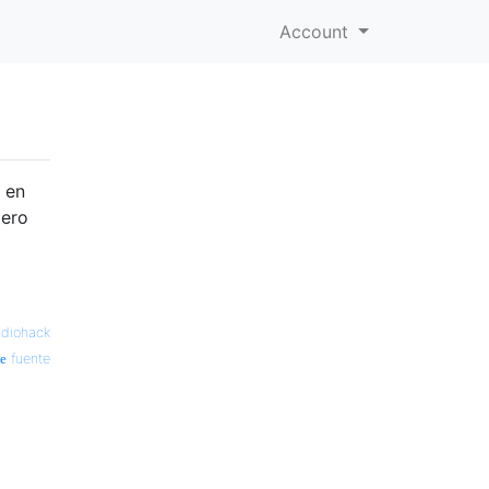
Account
 en
iero
udiohack
fuente