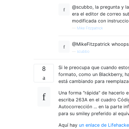
@scubbo, la pregunta y l
era el editor de correo s
modificada con instruccio
—
Mike Fitzpatrick
@MikeFitzpatrick whoops, 
—
scubbo
Si le preocupa que cuando estos
8
formato, como un Blackberry, ha
está cambiando para reemplazar
Una forma "rápida" de hacerlo es
escriba 263A en el cuadro Códig
Autocorrección ... en la parte i
para su smiley preferido al equ
Aquí hay
un enlace de Lifehacker