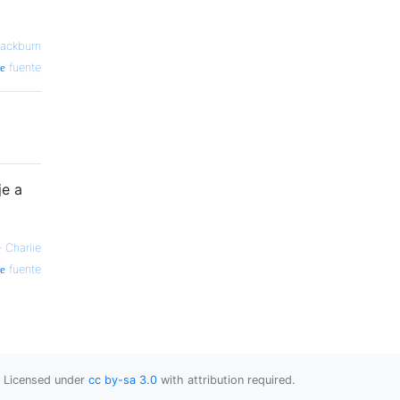
lackburn
fuente
je a
—
Charlie
fuente
Licensed under
cc by-sa 3.0
with attribution required.