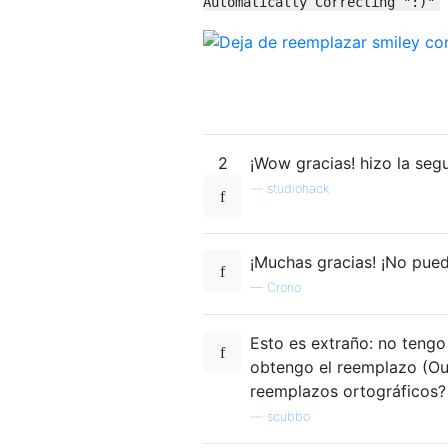
Automatically Correcting ":)"
2
¡Wow gracias! hizo la seg
—
studiohack
¡Muchas gracias! ¡No pue
—
Crono
Esto es extraño: no tengo 
obtengo el reemplazo (Ou
reemplazos ortográficos? 
—
scubbo