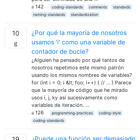
142
coding-standards
comments
standards
naming-standards
standardization
¿Por qué la mayoría de nosotros
10
usamos 'i' como una variable de
contador de bucle?
¿Alguien ha pensado por qué tantos de
nosotros repetimos este mismo patrón
usando los mismos nombres de variables?
for (int i = 0; i &lt; foo; i++) { // ... } Parece
que la mayoría de código que he mirado
usos i, j, ky así sucesivamente como
variables de iteración. …
126
programming-practices
coding-style
coding-standards
¿Puede una función ser demasiado
19