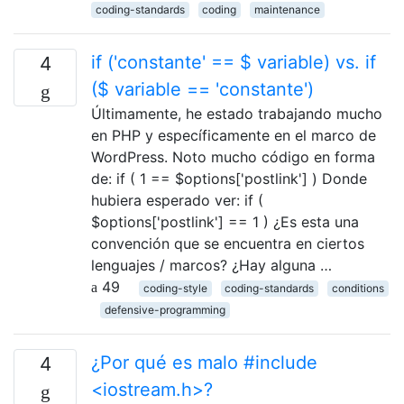
coding-standards
coding
maintenance
if ('constante' == $ variable) vs. if
4
($ variable == 'constante')
Últimamente, he estado trabajando mucho
en PHP y específicamente en el marco de
WordPress. Noto mucho código en forma
de: if ( 1 == $options['postlink'] ) Donde
hubiera esperado ver: if (
$options['postlink'] == 1 ) ¿Es esta una
convención que se encuentra en ciertos
lenguajes / marcos? ¿Hay alguna …
49
coding-style
coding-standards
conditions
defensive-programming
¿Por qué es malo #include
4
<iostream.h>?