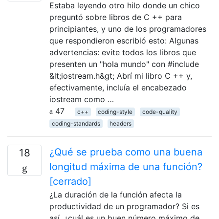
Estaba leyendo otro hilo donde un chico
preguntó sobre libros de C ++ para
principiantes, y uno de los programadores
que respondieron escribió esto: Algunas
advertencias: evite todos los libros que
presenten un "hola mundo" con #include
&lt;iostream.h&gt; Abrí mi libro C ++ y,
efectivamente, incluía el encabezado
iostream como …
47
c++
coding-style
code-quality
coding-standards
headers
¿Qué se prueba como una buena
18
longitud máxima de una función?
[cerrado]
¿La duración de la función afecta la
productividad de un programador? Si es
así, ¿cuál es un buen número máximo de