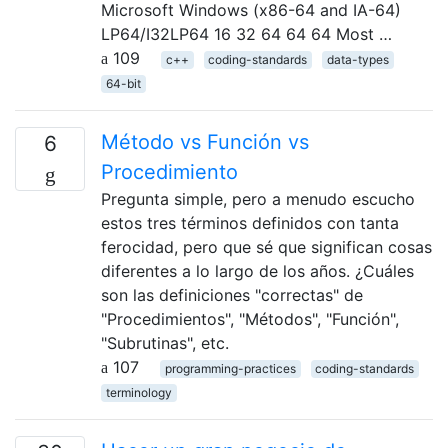
Microsoft Windows (x86-64 and IA-64)
LP64/I32LP64 16 32 64 64 64 Most …
109
c++
coding-standards
data-types
64-bit
Método vs Función vs
6
Procedimiento
Pregunta simple, pero a menudo escucho
estos tres términos definidos con tanta
ferocidad, pero que sé que significan cosas
diferentes a lo largo de los años. ¿Cuáles
son las definiciones "correctas" de
"Procedimientos", "Métodos", "Función",
"Subrutinas", etc.
107
programming-practices
coding-standards
terminology