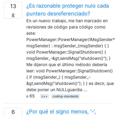
¿Es razonable proteger nulo cada
13
puntero desreferenciado?
En un nuevo trabajo, me han marcado en
revisiones de código para código como
este:
PowerManager::PowerManager(IMsgSender*
msgSender) : msgSender_(msgSender) { }
void PowerManager::SignalShutdown() {
msgSender_-&gt;sendMsg("shutdown()"); }
Me dijeron que el último método debería
leer: void PowerManager::SignalShutdown()
{ if (msgSender_) { msgSender_-
&gt;sendMsg("shutdown()"); } } es decir, que
debe poner un NULLguardia …
65
c++
coding-standards
¿Por qué el signo menos, '-',
6