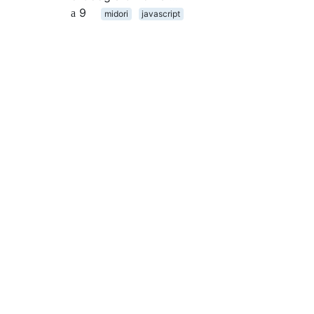
9
midori
javascript