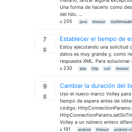
Una forma de hacerlo como descu
del hilo. …
255
java
timeout
multithreadi
Establecer el tiempo de 
7
Estoy ejecutando una solicitud c
datos es muy grande y, como re
respuesta XML. Para solucionar 
230
php
http
curl
timeout
Cambiar la duración del t
9
Uso el nuevo marco Volley para 
tiempo de espera antes de obten
código: HttpConnectionParams.
HttpConnectionParams.setSoTim
Volley a un número entero difer
191
android
timeout
android-vo