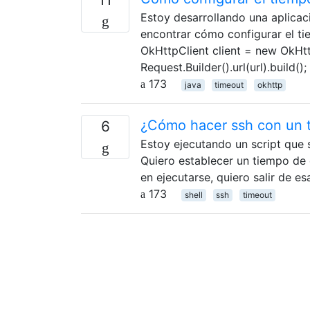
Estoy desarrollando una aplica
encontrar cómo configurar el ti
OkHttpClient client = new OkHtt
Request.Builder().url(url).build(
173
java
timeout
okhttp
¿Cómo hacer ssh con un t
6
Estoy ejecutando un script que 
Quiero establecer un tiempo de 
en ejecutarse, quiero salir de es
173
shell
ssh
timeout