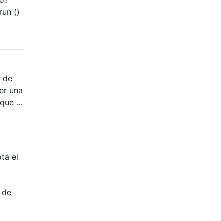
run ()
o de
er una
 que …
ta el
 de