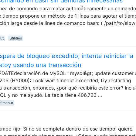
comando en bash sin demoras innecesarias
línea de comando para matar automáticamente un comand
e tiempo propone un método de 1 línea para agotar el tiem
ión larga desde la línea de comando bash: ( /path/to/slow
ut
utilities
era de bloqueo excedido; intente reiniciar la
stoy usando una transacción
UPDATEdeclaración de MySQL : mysql&gt; update customer 
205 (HY000): Lock wait timeout exceeded; try restarting
transacción, entonces, ¿por qué recibiría este error? Incl
ySQL y no me ayudó. La tabla tiene 406,733 …
-timeout
iempo fijo. Si no se completa dentro de ese tiempo, quiero
ón o manejarlo de alguna manera. ¿Cómo puede hacerse es