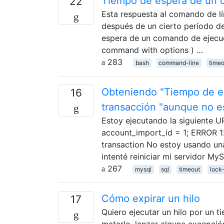
Tiempo de espera de un 
22
Esta respuesta al comando de 
después de un cierto período d
espera de un comando de ejecuc
command with options ) …
283
bash
command-line
timeo
Obteniendo "Tiempo de esp
16
transacción "aunque no e
Estoy ejecutando la siguiente 
account_import_id = 1; ERROR 1
transaction No estoy usando una 
intenté reiniciar mi servidor M
267
mysql
sql
timeout
lock
Cómo expirar un hilo
17
Quiero ejecutar un hilo por un t
matarlo, lanzar alguna excepci