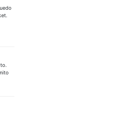
puedo
et.
to.
nito