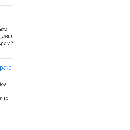
esta
E_URL)
spera?
 para
los
nito