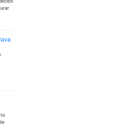
Recibo
urar
Java
=
rio
de