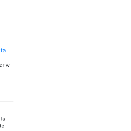
ta
for w
 la
te