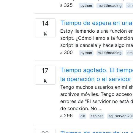
325
python
multithreading
tim
Tiempo de espera en una 
14
Estoy llamando a una función en
script. ¿Cómo llamo a la funció
script la cancela y hace algo m
300
python
multithreading
tim
Tiempo agotado. El tiempo
17
la operación o el servido
Tengo muchos usuarios en mi si
archivos móviles. Tengo acceso
errores de "El servidor no está 
de conexión. No …
296
c#
asp.net
sql-server-20