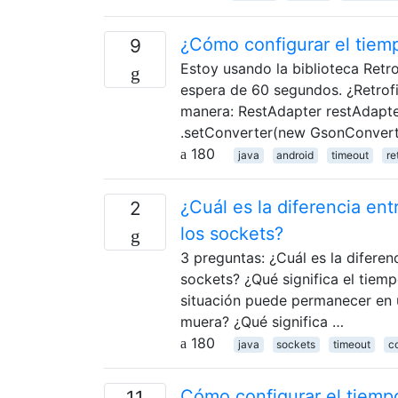
¿Cómo configurar el tiemp
9
Estoy usando la biblioteca Retro
espera de 60 segundos. ¿Retrofi
manera: RestAdapter restAdapte
.setConverter(new GsonConverte
180
java
android
timeout
re
¿Cuál es la diferencia ent
2
los sockets?
3 preguntas: ¿Cuál es la diferen
sockets? ¿Qué significa el tiem
situación puede permanecer en u
muera? ¿Qué significa …
180
java
sockets
timeout
c
Cómo configurar el tiemp
11