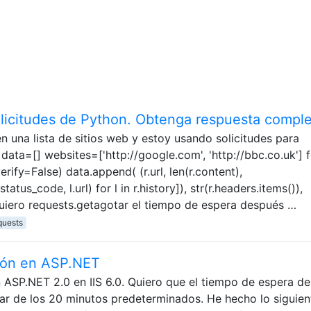
licitudes de Python. Obtenga respuesta comple
n una lista de sitios web y estoy usando solicitudes para
 data=[] websites=['http://google.com', 'http://bbc.co.uk'] 
erify=False) data.append( (r.url, len(r.content),
status_code, l.url) for l in r.history]), str(r.headers.items()),
 quiero requests.getagotar el tiempo de espera después …
quests
ión en ASP.NET
 ASP.NET 2.0 en IIS 6.0. Quiero que el tiempo de espera de
ar de los 20 minutos predeterminados. He hecho lo siguien