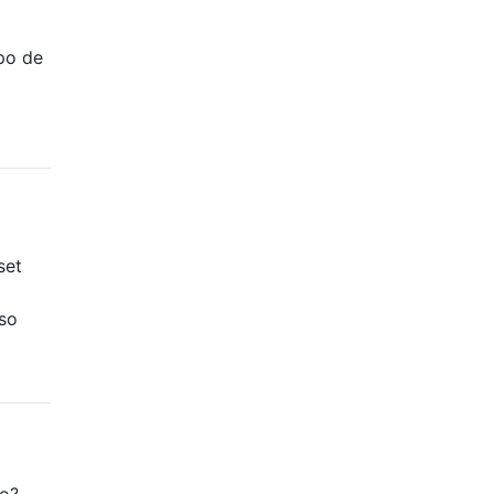
o
po de
set
uso
to?