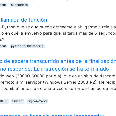
eout
subprocess
llamada de función
 Python que sé que puede detenerse y obligarme a reinicia
n o en qué la envuelvo para que, si tarda más de 5 segundos
ás?
eout
python-multithreading
 de espera transcurrido antes de la finalizació
r no responde. La instrucción se ha terminado
tio web (20000-60000 por día), que es un sitio de descarg
 remoto a mi servidor (Windows Server 2008-R2). He recib
disponible" antes, pero ahora veo un error de tiempo de es
08-r2
timeout
sqlcommand