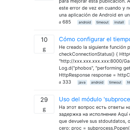
para mejorar esta publicación. 
este error de vez en cuando y n
una aplicación de Android en u
685
android
timeout
install
Cómo configurar el tiemp
10
He creado la siguiente función p
checkConnectionStatus() { HttpCl
"http://xxx.xxx.xxx.xxx:8000/Gai
Log.d("phobos", "performing get
HttpResponse response = httpCl
333
java
android
timeout
h
Uso del módulo 'subproce
29
На этот вопрос есть ответы н
задержка на исполнение Aquí es
que devuelve sus stdoutdatos, o
cero: proc = subprocess.Popen