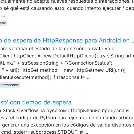
Actualmente no acepta nuevas respuestas o interacciones. 
o sé qué está causando esto: cuando intento ejecutar / dep
n …
apk
o de espera de HttpResponse para Android en 
ara verificar el estado de la conexión: private void
ient httpClient = new DefaultHttpClient(); try { String url 
tLink/" + strSessionString + "/ConnectionStatus";
 " + url); HttpGet method = new HttpGet(new URI(url));
ient.execute(method); if (response != …
ttpresponse
so' con tiempo de espera
а Stack Overflow на русском : Прерывание процесса и
tá el código de Python para ejecutar un comando arbitra
 generar una excepción en los códigos de salida distintos 
( cmd, stderr=subprocess.STDOUT, # …