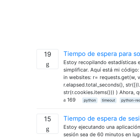
Tiempo de espera para so
19
Estoy recopilando estadísticas e
simplificar. Aquí está mi código:
in websites: r= requests.get(w, v
r.elapsed.total_seconds(), str([(l.
str(r.cookies.items())) ) Ahora,
169
python
timeout
python-re
Tiempo de espera de ses
15
Estoy ejecutando una aplicación
sesión sea de 60 minutos en lug