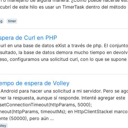
brí de este hilo es usar un TimerTask dentro del método 
ng
timer
espera de Curl en PHP
url en una base de datos eXist a través de php. El conjunt
sultado, la base de datos demora mucho tiempo en devolv
eso, configuramos una solicitud curl, con lo que se supone
iempo de espera de Volley
Android para hacer una solicitud a mi servidor. Pero se ago
er la respuesta, aunque sí responde. Intenté agregar este
setConnectionTimeout(httpParams, 5000);
eout(httpParams, timeoutMs); en HttpClientStackel marco
ente (50000), pero aún …
lley