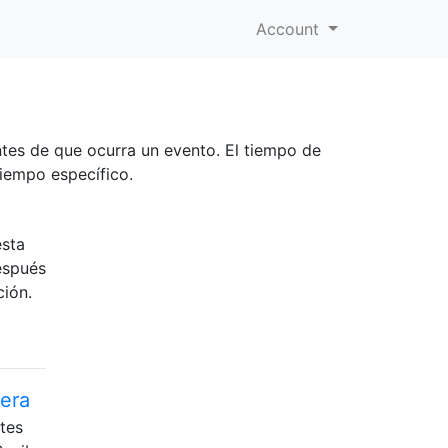
Account
ntes de que ocurra un evento. El tiempo de
tiempo específico.
esta
después
ción.
pera
tes