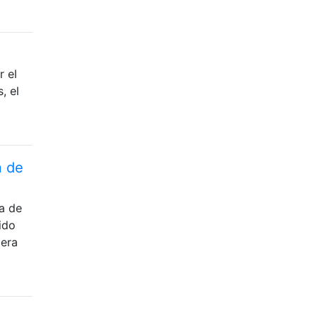
r el
, el
n de
a de
ido
pera