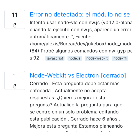
Error no detectado: el módulo no se
11
Intento usar node-vlc con nw.js (v0.12.0-alph
cuando la ejecuto con nw.js, aparece un error
automáticamente. ", Fuente:
/home/alexis/Bureau/dev/jukebox/node_modul
(84) Probé algunos comandos con nw-gyp per
92
javascript
node.js
node-webkit
node-ffi
Node-Webkit vs Electron [cerrado]
1
Cerrado . Esta pregunta debe estar más
enfocada . Actualmente no acepta
respuestas. ¿Quieres mejorar esta
pregunta? Actualice la pregunta para que
se centre en un solo problema editando
esta publicación . Cerrado hace 6 años .
Mejora esta pregunta Estamos planeando