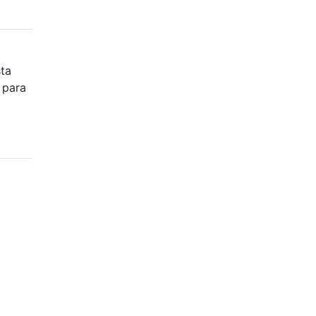
sta
 para