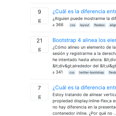
¿Cuál es la diferencia ent
9
¿Alguien puede mostrarme la dif
366
css
layout
flexbox
ali
Bootstrap 4 alinea los el
21
¿Cómo alineo un elemento de la 
sesión y registrarme a la derech
he intentado hasta ahora: &lt;div
&lt;div&gt;alrededor del &lt;ul&g
341
css
twitter-bootstrap
flex
¿Cuál es la diferencia entr
7
Estoy tratando de alinear verti
propiedad display:inline-flex;a 
no hay diferencia en la presenta
contenedor inline. ¿Por qué no 