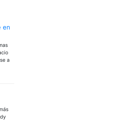
e en
mnas
acio
se a
 más
rdy