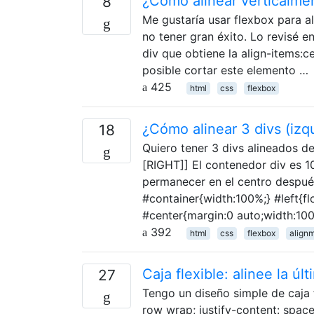
¿Cómo alinear verticalmen
8
Me gustaría usar flexbox para al
no tener gran éxito. Lo revisé e
div que obtiene la align-items:c
posible cortar este elemento …
425
html
css
flexbox
¿Cómo alinear 3 divs (izqu
18
Quiero tener 3 divs alineados d
[RIGHT]] El contenedor div es 1
permanecer en el centro despué
#container{width:100%;} #left{flo
#center{margin:0 auto;width:100
392
html
css
flexbox
align
Caja flexible: alinee la últ
27
Tengo un diseño simple de caja f
row wrap; justify-content: space