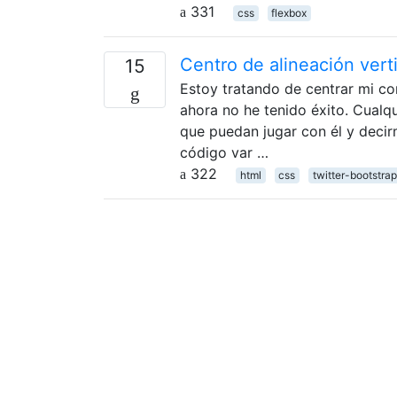
331
css
flexbox
Centro de alineación vert
15
Estoy tratando de centrar mi co
ahora no he tenido éxito. Cualq
que puedan jugar con él y decir
código var …
322
html
css
twitter-bootstrap