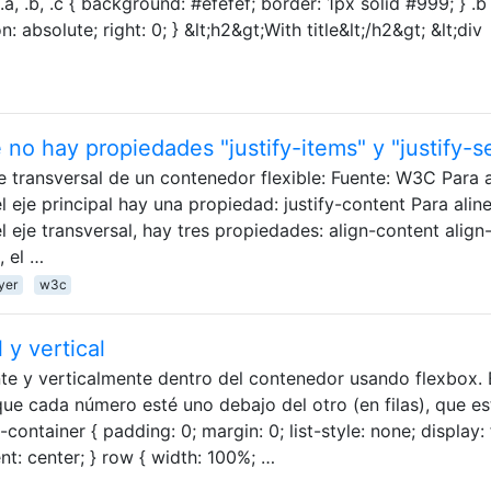
 .a, .b, .c { background: #efefef; border: 1px solid #999; } .b 
on: absolute; right: 0; } &lt;h2&gt;With title&lt;/h2&gt; &lt;div
no hay propiedades "justify-items" y "justify-se
eje transversal de un contenedor flexible: Fuente: W3C Para a
l eje principal hay una propiedad: justify-content Para alin
l eje transversal, hay tres propiedades: align-content align
, el …
yer
w3c
 y vertical
e y verticalmente dentro del contenedor usando flexbox. 
que cada número esté uno debajo del otro (en filas), que es
container { padding: 0; margin: 0; list-style: none; display: 
ent: center; } row { width: 100%; …