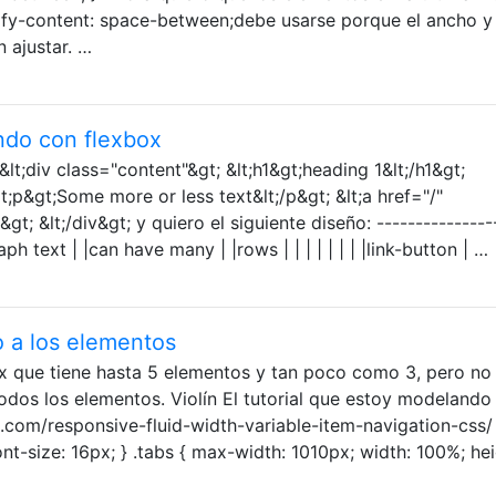
stify-content: space-between;debe usarse porque el ancho y 
n ajustar. …
ndo con flexbox
lt;div class="content"&gt; &lt;h1&gt;heading 1&lt;/h1&gt;
t;p&gt;Some more or less text&lt;/p&gt; &lt;a href="/"
gt; &lt;/div&gt; y quiero el siguiente diseño: ---------------
ph text | |can have many | |rows | | | | | | | |link-button | …
o a los elementos
x que tiene hasta 5 elementos y tan poco como 3, pero no
todos los elementos. Violín El tutorial que estoy modelando
.com/responsive-fluid-width-variable-item-navigation-css/
size: 16px; } .tabs { max-width: 1010px; width: 100%; hei