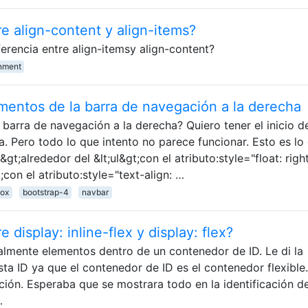
re align-content y align-items?
erencia entre align-itemsy align-content?
gnment
ementos de la barra de navegación a la derecha
barra de navegación a la derecha? Quiero tener el inicio d
a. Pero todo lo que intento no parece funcionar. Esto es lo
&gt;alrededor del &lt;ul&gt;con el atributo:style="float: righ
t;con el atributo:style="text-align: …
box
bootstrap-4
navbar
e display: inline-flex y display: flex?
calmente elementos dentro de un contenedor de ID. Le di la
esta ID ya que el contenedor de ID es el contenedor flexible
ción. Esperaba que se mostrara todo en la identificación de
…