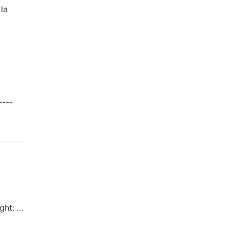
la
----
ght: …