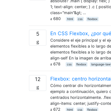
absolute? .main { display: flex; }
1; text-align: center; } .c { positi
class="main"&gt; …
680
html
css
flexbox
En CSS Flexbox, ¿por qué 
5
Considere el eje principal y el 
elementos flexibles a lo largo de
elementos flexibles a lo largo de
align-self En la imagen de arriba
678
css
flexbox
language-law
Flexbox: centro horizontal
12
Cómo centrar div horizontalment
ejemplo a continuación, quiero 
centrados horizontalmente. .flex-
align-items: center; justify-cont
672
html
css
flexbox