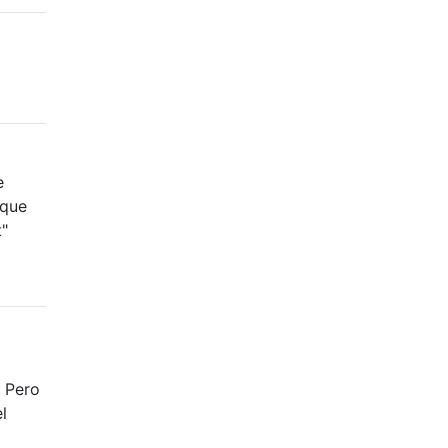
e
 que
t"
. Pero
l