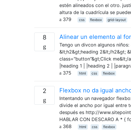
estén alineados con el otro. ju
altura de la cuadrícula se puede
379
css
flexbox
grid-layout
Alinear un elemento al fo
8
Tengo un divcon algunos niños: &
&lt;h2&gt;heading 2&lt;/h2&gt; &l
class="button"&gt;Click me&lt;/a&
|heading 1 | |heading 2 | |paragra
375
html
css
flexbox
Flexbox no da igual anch
2
Intentando un navegador flexbo
divide el ancho por igual entre 
después es http://www.sitepoint
HABLAR CON DESCARO A * { font-
368
html
css
flexbox