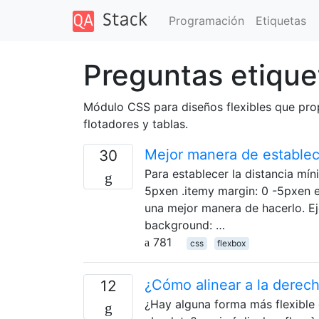
Programación
Etiquetas
Preguntas etique
Módulo CSS para diseños flexibles que pro
flotadores y tablas.
Mejor manera de establece
30
Para establecer la distancia mí
5pxen .itemy margin: 0 -5pxen e
una mejor manera de hacerlo. Eje
background: …
781
css
flexbox
¿Cómo alinear a la derech
12
¿Hay alguna forma más flexible d