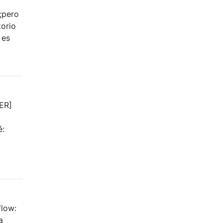
t;pero
torio
 es
TER]
é:
flow:
a