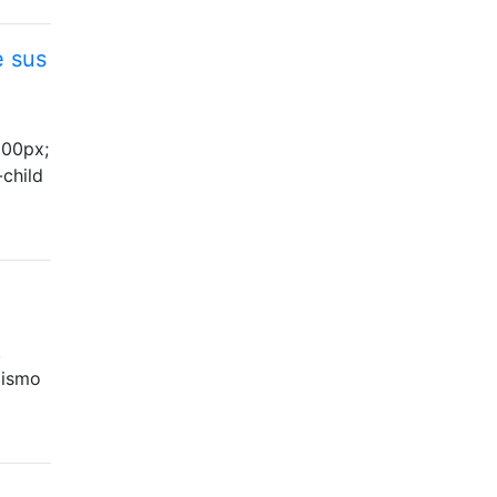
e sus
 100px;
-child
.
mismo