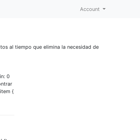
Account
os al tiempo que elimina la necesidad de
n: 0
ntrar
item {