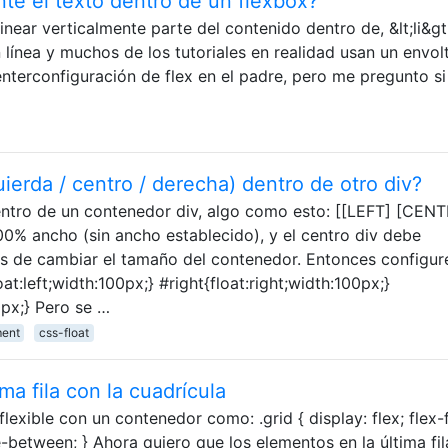
te el texto dentro de un flexbox?
inear verticalmente parte del contenido dentro de, &lt;li&g
n línea y muchos de los tutoriales en realidad usan un envol
enterconfiguración de flex en el padre, pero me pregunto si
ierda / centro / derecha) dentro de otro div?
entro de un contenedor div, algo como esto: [[LEFT] [CEN
00% ancho (sin ancho establecido), y el centro div debe
s de cambiar el tamaño del contenedor. Entonces configur
at:left;width:100px;} #right{float:right;width:100px;}
px;} Pero se …
ment
css-float
ima fila con la cuadrícula
lexible con un contenedor como: .grid { display: flex; flex-
-between; } Ahora quiero que los elementos en la última fil