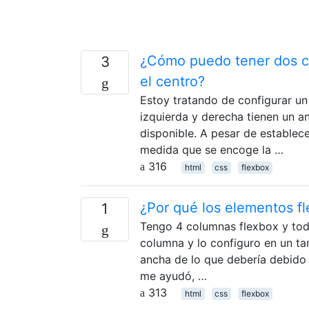
¿Cómo puedo tener dos co
3
el centro?
Estoy tratando de configurar un
izquierda y derecha tienen un anc
disponible. A pesar de establec
medida que se encoge la …
316
html
css
flexbox
¿Por qué los elementos fl
1
Tengo 4 columnas flexbox y tod
columna y lo configuro en un t
ancha de lo que debería debido 
me ayudó, …
313
html
css
flexbox