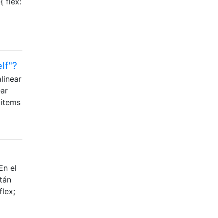
{ flex:
lf"?
linear
ear
-items
En el
tán
flex;