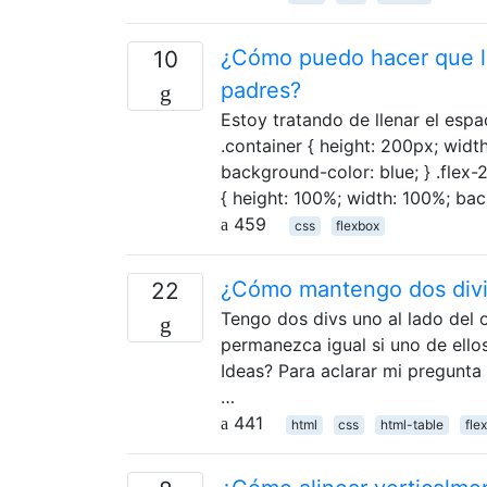
¿Cómo puedo hacer que lo
10
padres?
Estoy tratando de llenar el espa
.container { height: 200px; width:
background-color: blue; } .flex-2 
{ height: 100%; width: 100%; ba
459
css
flexbox
¿Cómo mantengo dos divis
22
Tengo dos divs uno al lado del ot
permanezca igual si uno de ell
Ideas? Para aclarar mi pregunt
…
441
html
css
html-table
fle